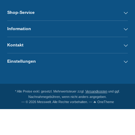
Shop-Service
Information
Kontakt
Einstellungen
* Alle Preise exkl. gesetzl. Mehrwertsteuer zzgl.
Versandkosten
und ggf.
Nachnahmegebühren, wenn nicht anders angegeben.
— © 2026 Messwelt. Alle Rechte vorbehalten. — 🔥 OneTheme