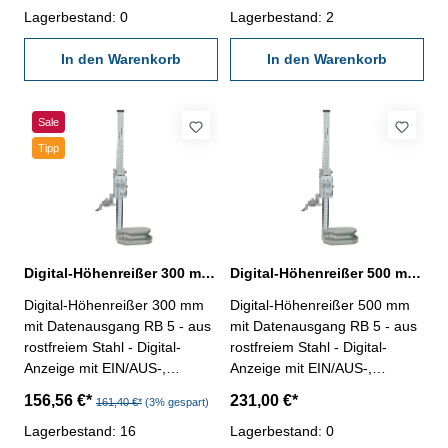
Ablesung: 0,01 mm / 0,0005" -
Lagerbestand: 0
Ablesung: 0,01 mm / 0,0005" -
Lagerbestand: 2
mit Datenausgang RB 5 - mit
mit Datenausgang RB 5 - mit
Hartmetall-Anreißnadel
In den Warenkorb
Hartmetall-Anreißnadel
In den Warenkorb
Messbereich: 1000 mm
Messbereich: 200 mm
Speditionsware! Bitte
beachten Sie unsere
Sale
Lieferbedingungen!
Tipp
Digital-Höhenreißer 300 mm Messbereich
Digital-Höhenreißer 500 mm Messbereich
Digital-Höhenreißer 300 mm
Digital-Höhenreißer 500 mm
mit Datenausgang RB 5 - aus
mit Datenausgang RB 5 - aus
rostfreiem Stahl - Digital-
rostfreiem Stahl - Digital-
Anzeige mit EIN/AUS-,
Anzeige mit EIN/AUS-,
mm/inch-, Null-Taste, ABS-,
mm/inch-, Null-Taste, ABS-,
156,56 €*
231,00 €*
161,40 €*
(3% gespart)
Hold- und Set-Taste -
Hold- und Set-Taste -
Ablesung: 0,01 mm / 0,0005" -
Lagerbestand: 16
Ablesung: 0,01 mm / 0,0005" -
Lagerbestand: 0