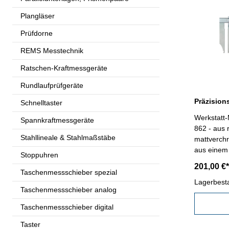
Plangläser
Prüfdorne
REMS Messtechnik
Ratschen-Kraftmessgeräte
Rundlaufprüfgeräte
Schnelltaster
Werkstatt
Spannkraftmessgeräte
862 - aus r
Stahllineale & Stahlmaßstäbe
mattverchr
aus einem
Stoppuhren
Außen- In
201,00 €*
Feineinste
Taschenmessschieber spezial
862 - Able
Lagerbest
Taschenmessschieber analog
Lieferung 
zum Transport!) Schnabe
Taschenmessschieber digital
Messberei
Taster