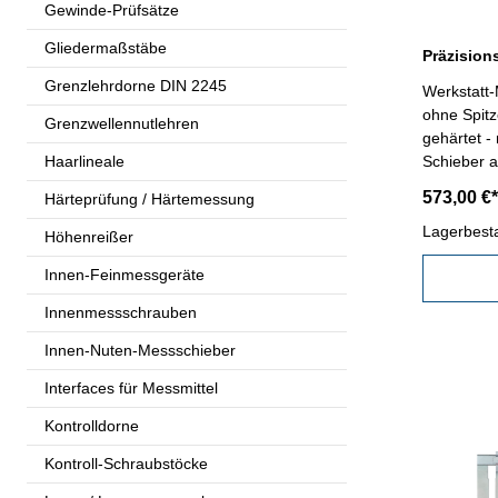
Gewinde-Prüfsätze
Gliedermaßstäbe
Grenzlehrdorne DIN 2245
Werkstatt
ohne Spitz
Grenzwellennutlehren
gehärtet -
Haarlineale
Schieber a
MONOBLOCK
573,00 €*
Härteprüfung / Härtemessung
Stufenmess
Genauigkei
Lagerbest
Höhenreißer
0,05 mm / 
Innen-Feinmessgeräte
Behältnis/
Transport!) Schnabellänge 200
Innenmessschrauben
Messberei
Innen-Nuten-Messschieber
Interfaces für Messmittel
Kontrolldorne
Kontroll-Schraubstöcke