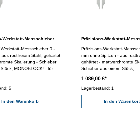
Präzisions-Werkstatt-Messschieber 0 - 1250 mm ohne Spitzen
-Werkstatt-Messschieber 0 -
Präzisions-Werkstatt-Messsc
aus rostfreiem Stahl, gehärtet
mm ohne Spitzen - aus rostfr
hromte Skalierung - Schieber
gehärtet - mattverchromte Ska
 Stück, MONOBLOCK! - für
Schieber aus einem Stück,
nen- und Stufenmessung - mit
MONOBLOCK! - für Außen- I
1.089,00 €*
llung - Genauigkeit nach
Stufenmessung - mit Feineins
 - Ablesung 0,05 mm / 1/128"
and: 5
Genauigkeit nach Werksnorm
Lagerbestand: 1
g im Behältnis/Kasten (dient nur
0,05 mm / 1/128" - Lieferung 
llänge 200 mm
In den Warenkorb
Behältnis/Kasten (dient nur 
In den Warenkor
ch 1250 mm / 42"
Transport!) Schnabellänge 300 mm
Messbereich 1500 mm / 60"
Speditionsware! Bitte beachte
unsere Lieferbedingungen!