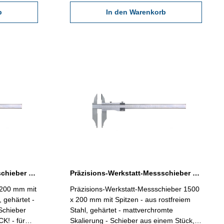
im
- Lieferung im Behältnis/Kasten (dient nur
zum
b
zum Transport!) Schnabellänge 300 mm
In den Warenkorb
Messbereich 1000 mm / 40"
Präzisions-Werkstatt-Messschieber 1200 x 300 mm mit Spitzen Werksnorm
Präzisions-Werkstatt-Messschieber 1500 x 200 mm mit Spitzen DIN 862
1200 mm mit
Präzisions-Werkstatt-Messschieber 1500
, gehärtet -
x 200 mm mit Spitzen - aus rostfreiem
Schieber
Stahl, gehärtet - mattverchromte
! - für
Skalierung - Schieber aus einem Stück,