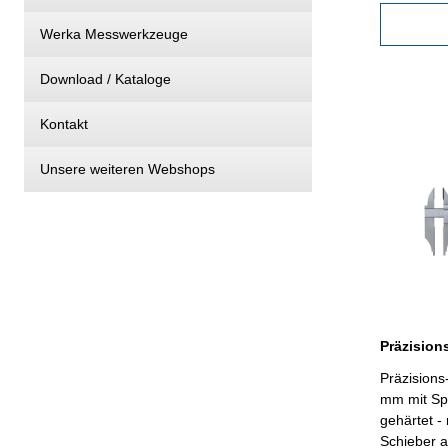
0,05 mm / 
Behältnis/
Werka Messwerkzeuge
Transport!) Schnabellänge 200
Messberei
Download / Kataloge
Kontakt
Unsere weiteren Webshops
Präzision
mm mit Spi
gehärtet -
Schieber a