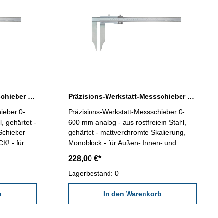
Präzisions-Werkstatt-Messschieber 0-500 mm Werksnorm
Präzisions-Werkstatt-Messschieber 0-600 mm analog DIN 862
ieber 0-
Präzisions-Werkstatt-Messschieber 0-
, gehärtet -
600 mm analog - aus rostfreiem Stahl,
Schieber
gehärtet - mattverchromte Skalierung,
! - für
Monoblock - für Außen- Innen- und
sung - mit
Stufenmessung - mit Feineinstellung -
228,00 €*
 nach
Genauigkeit nach DIN 862 - Ablesung
m / 1/128"
0,02 mm / 1/1000" - Lieferung im
Lagerbestand: 0
n (dient nur
Behältnis/Kasten (dient nur zum
b
Transport!) Schnabellänge 150 mm
In den Warenkorb
Messbereich 600 mm / 24"