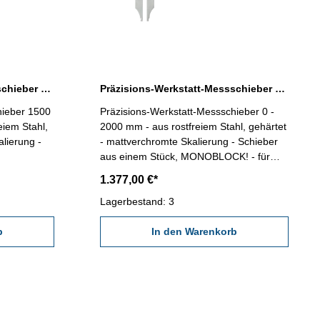
Präzisions-Werkstatt-Messschieber 0 - 1500 mm Werksnorm
Präzisions-Werkstatt-Messschieber 0 - 2000 ohne Spitzen Werksnorm
hieber 1500
Präzisions-Werkstatt-Messschieber 0 -
eiem Stahl,
2000 mm - aus rostfreiem Stahl, gehärtet
lierung -
- mattverchromte Skalierung - Schieber
aus einem Stück, MONOBLOCK! - für
nnen- und
Außen- Innen- und Stufenmessung - mit
1.377,00 €*
tellung -
Feineinstellung - Genauigkeit nach
 - Ablesung
Werksnorm - Ablesung 0,05 mm / 1/128"
Lagerbestand: 3
im
- Lieferung im Behältnis/Kasten (dient nur
zum
b
zum Transport!) Schnabellänge 300 mm
In den Warenkorb
Messbereich 2000 mm / 80"
Speditionsware! Bitte beachten Sie
n Sie
unsere Lieferbedingungen!