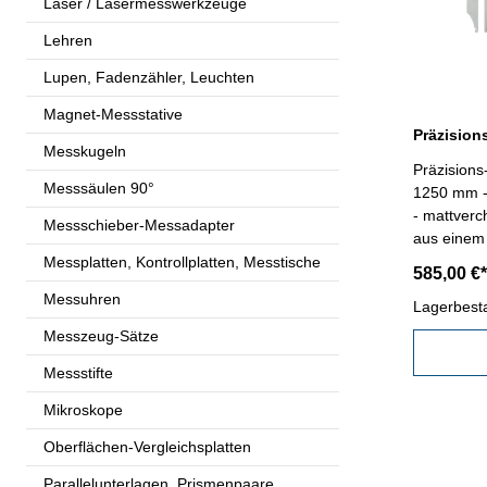
Laser / Lasermesswerkzeuge
Lehren
Lupen, Fadenzähler, Leuchten
Magnet-Messstative
Messkugeln
Präzisions
Messsäulen 90°
1250 mm - 
- mattverc
Messschieber-Messadapter
aus einem
Außen- In
Messplatten, Kontrollplatten, Messtische
585,00 €*
Feineinste
Messuhren
Werksnorm
Lagerbest
- Lieferun
Messzeug-Sätze
zum Transport!) Schnabe
Messstifte
Messberei
Mikroskope
Oberflächen-Vergleichsplatten
Parallelunterlagen, Prismenpaare