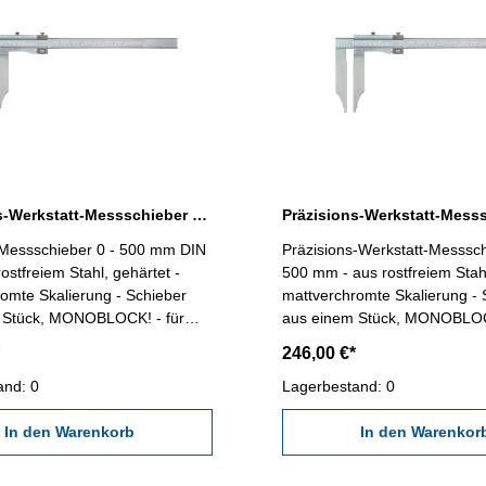
Präzisions-Werkstatt-Messschieber 0 - 500 mm ohne Spitzen DIN 862
-Messschieber 0 - 500 mm DIN
Präzisions-Werkstatt-Messsch
ostfreiem Stahl, gehärtet -
500 mm - aus rostfreiem Stahl
omte Skalierung - Schieber
mattverchromte Skalierung - 
 Stück, MONOBLOCK! - für
aus einem Stück, MONOBLOCK
nen- und Stufenmessung - mit
Außen- Innen- und Stufenmes
246,00 €*
llung - Genauigkeit nach DIN
Feineinstellung - Genauigkeit
sung 0,05 mm / 1/128" -
and: 0
Werksnorm - Ablesung 0,05 m
Lagerbestand: 0
im Behältnis/Kasten (dient nur
- Lieferung im Behältnis/Kaste
llänge 200 mm
In den Warenkorb
zum Transport!) Schnabellänge 250 mm
In den Warenkor
ch 500 mm / 20"
Messbereich 500 mm / 20"