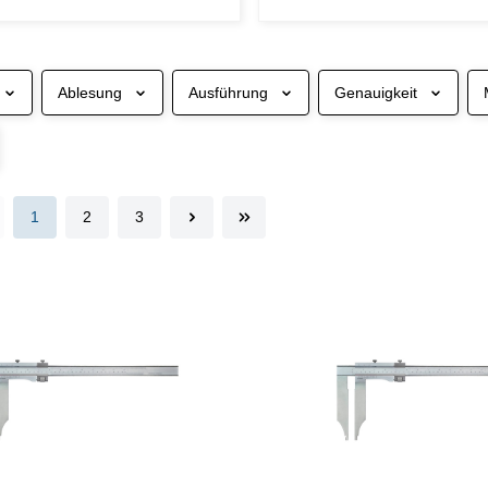
Ablesung
Ausführung
Genauigkeit
1
2
3