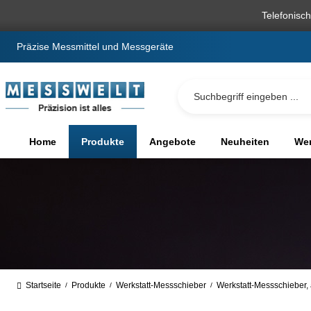
springen
Zur Hauptnavigation springen
Telefonisc
Präzise Messmittel und Messgeräte
Home
Produkte
Angebote
Neuheiten
We
Startseite
Produkte
Werkstatt-Messschieber
Werkstatt-Messschieber,
/
/
/