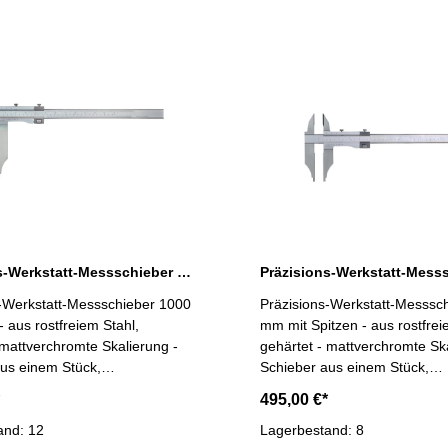
Präzisions-Werkstatt-Messschieber 1000 x 200 mm DIN 862
s-Werkstatt-Messschieber 1000
Präzisions-Werkstatt-Messsc
 aus rostfreiem Stahl,
mm mit Spitzen - aus rostfrei
 mattverchromte Skalierung -
gehärtet - mattverchromte Ska
us einem Stück,
Schieber aus einem Stück,
! - für Außen- Innen- und
MONOBLOCK! - für Außen- I
495,00 €*
ung - mit Feineinstellung -
Stufenmessung - mit Feineins
t nach DIN 862 - Ablesung
and: 12
Genauigkeit nach DIN 862 - 
Lagerbestand: 8