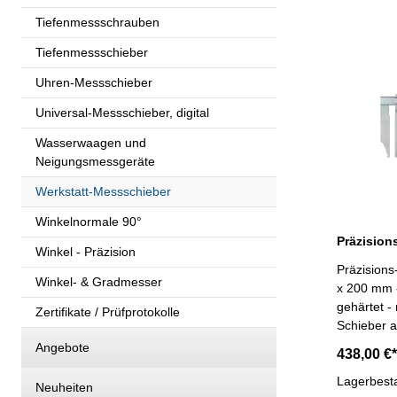
Tiefenmessschrauben
Tiefenmessschieber
Uhren-Messschieber
Universal-Messschieber, digital
Wasserwaagen und
Neigungsmessgeräte
Werkstatt-Messschieber
Winkelnormale 90°
Winkel - Präzision
Präzision
Winkel- & Gradmesser
x 200 mm -
gehärtet -
Zertifikate / Prüfprotokolle
Schieber a
MONOBLOCK
Angebote
438,00 €*
Stufenmess
Genauigkei
Lagerbest
Neuheiten