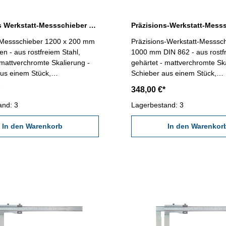
Präzisions Werkstatt-Messschieber 1200 x 200 mm ohne Spitzen DIN 862
-Messschieber 1200 x 200 mm
Präzisions-Werkstatt-Messsch
en - aus rostfreiem Stahl,
1000 mm DIN 862 - aus rostfr
 mattverchromte Skalierung -
gehärtet - mattverchromte Ska
us einem Stück,
Schieber aus einem Stück,
! - für Außen- Innen- und
MONOBLOCK! - für Außen- I
348,00 €*
ung - mit Feineinstellung -
Stufenmessung - mit Feineins
t nach DIN 862 - Ablesung
and: 3
Genauigkeit nach DIN 862 - 
Lagerbestand: 3
1/128" - Lieferung im
0,05 mm / 1/128" - Lieferung 
Kasten (dient nur zum
In den Warenkorb
Behältnis/Kasten (dient nur 
In den Warenkor
 mm
Transport!) Schnabellänge 150 mm
ch 1200 mm / 48"
Messbereich 1000 mm / 40"