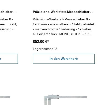
Präzisions-Werkstatt-Messschieber 0 - 1000 mm ohne Spitzen DIN 862
Präzisions-Werkstatt-Messschieber 0 - 1200 mm ohne Spitzen
ieber 0 -
Präzisions-Werkstatt-Messschieber 0 -
eiem Stahl,
1200 mm - aus rostfreiem Stahl, gehärtet
lierung -
- mattverchromte Skalierung - Schieber
aus einem Stück, MONOBLOCK! - für
nnen- und
Außen- Innen- und Stufenmessung - mit
852,00 €*
tellung -
Feineinstellung - Genauigkeit nach
Ablesung
Werksnorm - Ablesung 0,05 mm / 1/128"
Lagerbestand: 2
im
- Lieferung im Behältnis/Kasten (dient nur
zum
b
zum Transport!) Schnabellänge 300 mm
In den Warenkorb
Messbereich 1200 mm / 48"