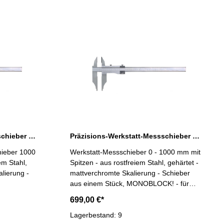
Präzisions-Werkstatt-Messschieber 1000 x 200 mm mit Spitzen DIN 862
Präzisions-Werkstatt-Messschieber 1000 x 300 mm mit Spitzen Werksnorm
hieber 1000
Werkstatt-Messschieber 0 - 1000 mm mit
em Stahl,
Spitzen - aus rostfreiem Stahl, gehärtet -
lierung -
mattverchromte Skalierung - Schieber
aus einem Stück, MONOBLOCK! - für
nnen- und
Außen- Innen- und Stufenmessung - mit
699,00 €*
tellung -
Feineinstellung - Genauigkeit nach
Ablesung
Werksnorm - Ablesung 0,05 mm / 1/128"
Lagerbestand: 9