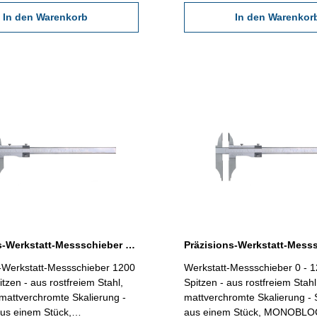
1/128" - Lieferung im
0,05 mm / 1/128" - Lieferung 
Kasten (dient nur zum
In den Warenkorb
Behältnis/Kasten (dient nur 
In den Warenkor
 mm
Transport!) Schnabellänge 200 mm
ch 1000 mm / 40"
Messbereich 1000 mm / 40"
Präzisions-Werkstatt-Messschieber 1200 x 200 mm mit Spitzen DIN 862
s-Werkstatt-Messschieber 1200
Werkstatt-Messschieber 0 - 
tzen - aus rostfreiem Stahl,
Spitzen - aus rostfreiem Stahl
 mattverchromte Skalierung -
mattverchromte Skalierung - 
us einem Stück,
aus einem Stück, MONOBLOCK