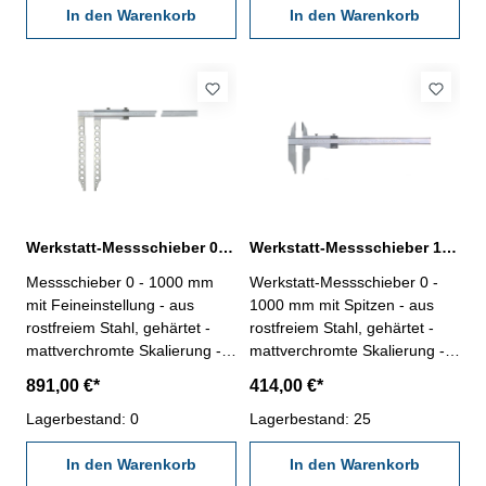
Genauigkeit nach DIN 862 -
In den Warenkorb
Genauigkeit nach Werksnorm
In den Warenkorb
Ablesung 0,02 mm / 1/1000" -
- Ablesung 0,05 mm / 1/128" -
Lieferung im Behältnis/Kasten
Lieferung im Behältnis/Kasten
(dient nur zum Transport!)
(dient nur zum Transport!)
Schnabellänge 150 mm
Schnabellänge 300 mm
Messbereich 1000 mm / 40"
Messbereich 1000 mm / 40"
Werkstatt-Messschieber 0 -1000 mm analog mit Feineinstellung
Werkstatt-Messschieber 1000 x 150 mm mit Spitzen DIN 862
Messschieber 0 - 1000 mm
Werkstatt-Messschieber 0 -
mit Feineinstellung - aus
1000 mm mit Spitzen - aus
rostfreiem Stahl, gehärtet -
rostfreiem Stahl, gehärtet -
mattverchromte Skalierung -
mattverchromte Skalierung -
Schieber aus einem Stück,
Schieber aus einem Stück,
891,00 €*
414,00 €*
MONOBLOCK! - für Außen-
MONOBLOCK! - für Außen-
Innen- und Stufenmessung -
Lagerbestand: 0
Innen- und Stufenmessung -
Lagerbestand: 25
mit Feineinstellung -
mit Feineinstellung -
Genauigkeit nach Werksnorm
In den Warenkorb
Genauigkeit nach DIN 862 -
In den Warenkorb