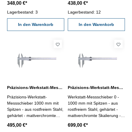
348,00 €*
438,00 €*
Schieber aus einem Stück,
einem Stück, MONOBLOCK! -
MONOBLOCK! - für Außen-
Lagerbestand: 3
für Außen- Innen- und
Lagerbestand: 12
Innen- und Stufenmessung -
Stufenmessung - mit
mit Feineinstellung -
In den Warenkorb
Feineinstellung - Genauigkeit
In den Warenkorb
Genauigkeit nach DIN 862 -
nach DIN 862 - Ablesung 0,05
Ablesung 0,05 mm / 1/128" -
mm / 1/128" - Lieferung im
Lieferung im Behältnis/Kasten
Behältnis/Kasten (dient nur
(dient nur zum Transport!)
zum Transport!)
Schnabellänge 150 mm
Schnabellänge 200 mm
Messbereich 1000 mm / 40"
Messbereich 1000 mm / 40"
Präzisions-Werkstatt-Messschieber 1000 x 200 mm mit Spitzen DIN 862
Präzisions-Werkstatt-Messschieber 1000 x 300 mm mit Spitzen Werksnorm
Präzisions-Werkstatt-
Werkstatt-Messschieber 0 -
Messschieber 1000 mm mit
1000 mm mit Spitzen - aus
Spitzen - aus rostfreiem Stahl,
rostfreiem Stahl, gehärtet -
gehärtet - mattverchromte
mattverchromte Skalierung -
Skalierung - Schieber aus
Schieber aus einem Stück,
495,00 €*
699,00 €*
einem Stück, MONOBLOCK! -
MONOBLOCK! - für Außen-