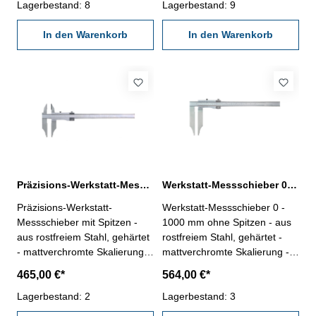
für Außen- Innen- und
Lagerbestand: 8
Innen- und Stufenmessung -
Lagerbestand: 9
Stufenmessung - mit
mit Feineinstellung -
Feineinstellung - Genauigkeit
In den Warenkorb
Genauigkeit nach Werksnorm
In den Warenkorb
nach DIN 862 - Ablesung 0,05
- Ablesung 0,05 mm / 1/128" -
mm / 1/128" - Lieferung im
Lieferung im Behältnis/Kasten
Behältnis/Kasten (dient nur
(dient nur zum Transport!)
zum Transport!)
Schnabellänge 300 mm
Schnabellänge 200 mm
Messbereich 1000 mm / 40"
Messbereich 1000 mm / 40"
Präzisions-Werkstatt-Messschieber, 1000 x 150 mm, mit Spitzen, DIN 862
Werkstatt-Messschieber 0 - 1000 mm analog ohne Spitzen
Präzisions-Werkstatt-
Werkstatt-Messschieber 0 -
Messschieber mit Spitzen -
1000 mm ohne Spitzen - aus
aus rostfreiem Stahl, gehärtet
rostfreiem Stahl, gehärtet -
- mattverchromte Skalierung -
mattverchromte Skalierung -
Schieber aus einem Stück,
Schieber aus einem Stück,
465,00 €*
564,00 €*
MONOBLOCK! - für Außen-
MONOBLOCK! - für Außen-
Innen- und Stufenmessung -
Lagerbestand: 2
Innen- und Stufenmessung -
Lagerbestand: 3
mit Feineinstellung -
mit Feineinstellung -