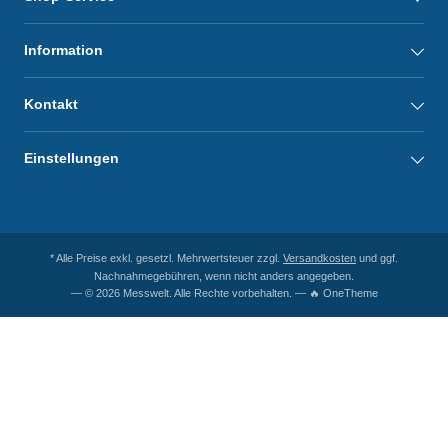
Information
Kontakt
Einstellungen
* Alle Preise exkl. gesetzl. Mehrwertsteuer zzgl.
Versandkosten
und ggf.
Nachnahmegebühren, wenn nicht anders angegeben.
— © 2026 Messwelt. Alle Rechte vorbehalten. — 🔥 OneTheme