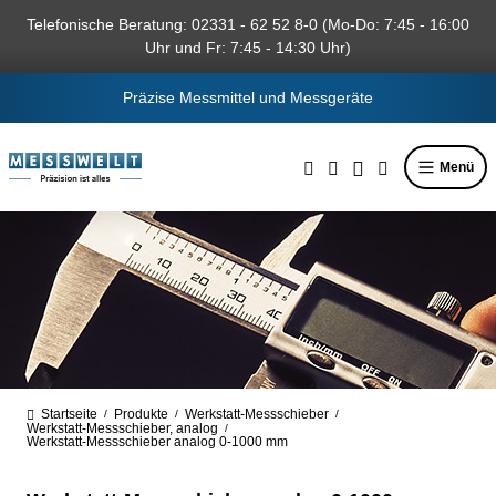
alt springen
Telefonische Beratung: 02331 - 62 52 8-0 (Mo-Do: 7:45 - 16:00
Uhr und Fr: 7:45 - 14:30 Uhr)
Präzise Messmittel und Messgeräte
Menü
Startseite
Produkte
Werkstatt-Messschieber
/
/
/
Werkstatt-Messschieber, analog
/
Werkstatt-Messschieber analog 0-1000 mm