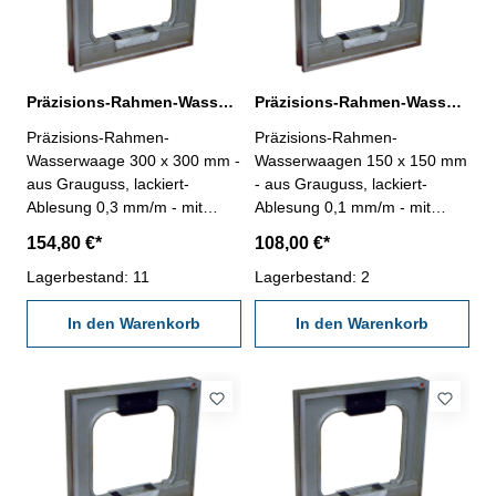
Präzisions-Rahmen-Wasserwaage 300 x 300 mm Ablesung 0,3 mm/m
Präzisions-Rahmen-Wasserwaagen 150 x 150 mm Ablesung 0,1 mm/m
Präzisions-Rahmen-
Präzisions-Rahmen-
Wasserwaage 300 x 300 mm -
Wasserwaagen 150 x 150 mm
aus Grauguss, lackiert-
- aus Grauguss, lackiert-
Ablesung 0,3 mm/m - mit
Ablesung 0,1 mm/m - mit
prismatischer Sohle, mit
prismatischer Sohle mit
154,80 €*
108,00 €*
Längs- und Querlibelle - im
Längs- und Querlibelle - im
Behältnis/Kasten - Abmessung
Lagerbestand: 11
Behältnis/Kasten - Abmessung
Lagerbestand: 2
(L x B): 300 x 300 mm
(L x B): 150 x 150 mm
In den Warenkorb
In den Warenkorb