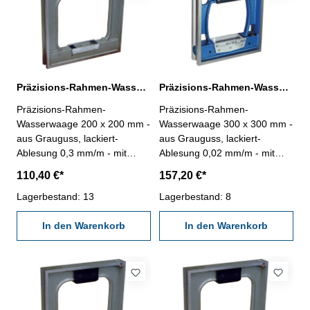
Präzisions-Rahmen-Wasserwaage 200 x 200 mm Ablesung 0,3 mm/m
Präzisions-Rahmen-Wasserwaage 300 x 300 mm Ablesung 0,02 mm/m
Präzisions-Rahmen-
Präzisions-Rahmen-
Wasserwaage 200 x 200 mm -
Wasserwaage 300 x 300 mm -
aus Grauguss, lackiert-
aus Grauguss, lackiert-
Ablesung 0,3 mm/m - mit
Ablesung 0,02 mm/m - mit
prismatischer Sohle, mit
prismatischer Sohle, mit
110,40 €*
157,20 €*
Längs- und Querlibelle - im
Längs- und Querlibelle - im
Behältnis/Kasten - Abmessung
Lagerbestand: 13
Behältnis/Kasten - Abmessung
Lagerbestand: 8
(L x B): 200 x 200 mm
(L x B): 300 x 300 mm
In den Warenkorb
In den Warenkorb