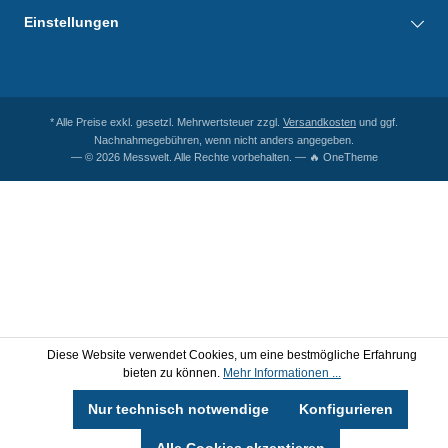
Einstellungen
* Alle Preise exkl. gesetzl. Mehrwertsteuer zzgl.
Versandkosten
und ggf.
Nachnahmegebühren, wenn nicht anders angegeben.
— © 2026 Messwelt. Alle Rechte vorbehalten. — 🔥 OneTheme
Diese Website verwendet Cookies, um eine bestmögliche Erfahrung
bieten zu können.
Mehr Informationen ...
Nur technisch notwendige
Konfigurieren