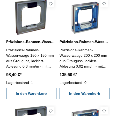
Präzisions-Rahmen-Wasserwaage 150 x 150 mm Ablesung 0,3 mm/m
Präzisions-Rahmen-Wasserwaage 200 x 200 mm Ablesung 0,02 mm/m
Präzisions-Rahmen-
Präzisions-Rahmen-
Wasserwaage 150 x 150 mm -
Wasserwaage 200 x 200 mm -
aus Grauguss, lackiert-
aus Grauguss, lackiert-
Ablesung 0,3 mm/m - mit
Ablesung 0,02 mm/m - mit
prismatischer Sohle, mit
prismatischer Sohle, mit
98,40 €*
135,60 €*
Längs- und Querlibelle - im
Längs- und Querlibelle - im
Behältnis/Kasten - Abmessung
Lagerbestand: 1
Behältnis/Kasten - Abmessung
Lagerbestand: 0
(L x B): 150 x 150 mm
(L x B): 200 x 200 mm
In den Warenkorb
In den Warenkorb