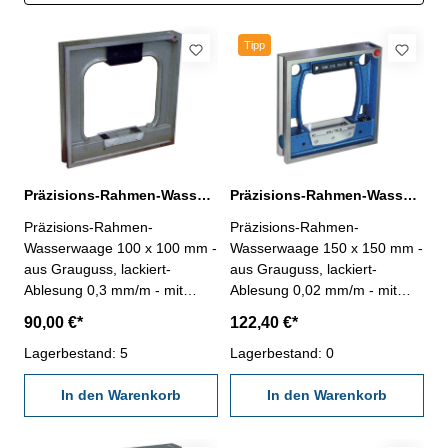
Tipp
Präzisions-Rahmen-Wasserwaage 100 x 100 mm Ablesung 0,3 mm/m
Präzisions-Rahmen-Wasserwaage 150 x 150 mm Ablesung 0,02 mm/m
Präzisions-Rahmen-
Präzisions-Rahmen-
Wasserwaage 100 x 100 mm -
Wasserwaage 150 x 150 mm -
aus Grauguss, lackiert-
aus Grauguss, lackiert-
Ablesung 0,3 mm/m - mit
Ablesung 0,02 mm/m - mit
prismatischer Sohle, mit
prismatischer Sohle, Längs-
90,00 €*
122,40 €*
Längs- und Querlibelle - im
und Querlibelle - im
Behältnis/Kasten - Abmessung
Lagerbestand: 5
Behältnis/Kasten - Abmessung
Lagerbestand: 0
(L x B): 100 x 100 mm
(L x B): 150 x 150 mm
In den Warenkorb
In den Warenkorb