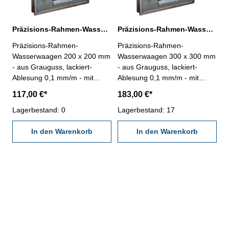
Präzisions-Rahmen-Wasserwaagen 200 x 200 mm Ablesung 0,1 mm/m
Präzisions-Rahmen-Wasserwaagen 300 x 300 mm Ablesung 0,1 mm/m
Präzisions-Rahmen-
Präzisions-Rahmen-
Wasserwaagen 200 x 200 mm
Wasserwaagen 300 x 300 mm
- aus Grauguss, lackiert-
- aus Grauguss, lackiert-
Ablesung 0,1 mm/m - mit
Ablesung 0,1 mm/m - mit
prismatischer Sohle, mit
prismatischer Sohle, mit
117,00 €*
183,00 €*
Längs- und Querlibelle - im
Längs- und Querlibelle - im
Behältnis/Kasten - Abmessung
Lagerbestand: 0
Behältnis/Kasten - Abmessung
Lagerbestand: 17
(L x B): 200 x 200 mm
(L x B): 300 x 300 mm
In den Warenkorb
In den Warenkorb