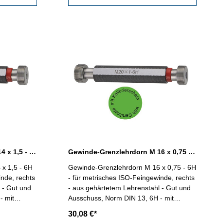
Gewinde-Grenzlehrdorn M 14 x 1,5 - 6H DIN 13
Gewinde-Grenzlehrdorn M 16 x 0,75 - 6H DIN 13
x 1,5 - 6H
Gewinde-Grenzlehrdorn M 16 x 0,75 - 6H
inde, rechts
- für metrisches ISO-Feingewinde, rechts
 - Gut und
- aus gehärtetem Lehrenstahl - Gut und
- mit
Ausschuss, Norm DIN 13, 6H - mit
DE/DGQ
Kalibrierschein nach VDI/VDE/DGQ
30,08 €*