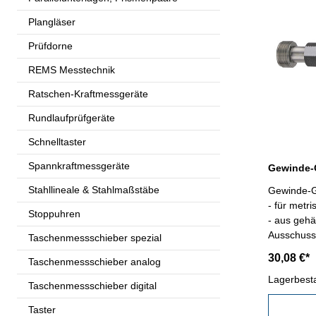
Plangläser
Prüfdorne
REMS Messtechnik
Ratschen-Kraftmessgeräte
Rundlaufprüfgeräte
Schnelltaster
Spannkraftmessgeräte
Stahllineale & Stahlmaßstäbe
Gewinde-G
- für metr
Stoppuhren
- aus gehä
Ausschuss,
Taschenmessschieber spezial
Kalibrier
30,08 €*
Taschenmessschieber analog
2
Lagerbest
Taschenmessschieber digital
Taster