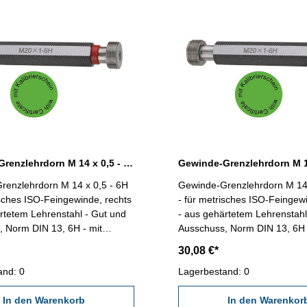
Gewinde-Grenzlehrdorn M 14 x 0,5 - 6H DIN 13
renzlehrdorn M 14 x 0,5 - 6H
Gewinde-Grenzlehrdorn M 14 
isches ISO-Feingewinde, rechts
- für metrisches ISO-Feingew
rtetem Lehrenstahl - Gut und
- aus gehärtetem Lehrenstahl
 Norm DIN 13, 6H - mit
Ausschuss, Norm DIN 13, 6H 
schein nach VDI/VDE/DGQ
Kalibrierschein nach VDI/V
30,08 €*
618/4.8 Abmessung: M 14 x 0,5
2618/4.8 Abmessung: M 14 
and: 0
Lagerbestand: 0
In den Warenkorb
In den Warenkor