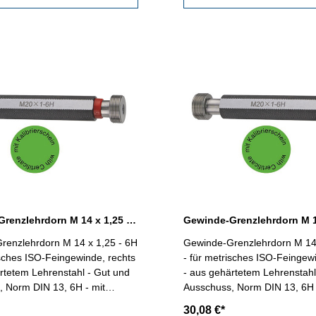
Gewinde-Grenzlehrdorn M 14 x 1,25 - 6H DIN 13
renzlehrdorn M 14 x 1,25 - 6H
Gewinde-Grenzlehrdorn M 14 
isches ISO-Feingewinde, rechts
- für metrisches ISO-Feingew
rtetem Lehrenstahl - Gut und
- aus gehärtetem Lehrenstahl
 Norm DIN 13, 6H - mit
Ausschuss, Norm DIN 13, 6H 
schein nach VDI/VDE/DGQ
Kalibrierschein nach VDI/V
30,08 €*