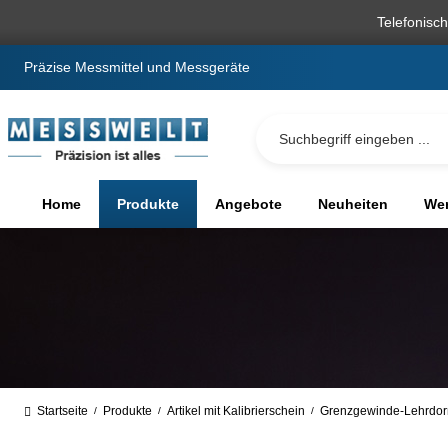
springen
Zur Hauptnavigation springen
Telefonisc
Präzise Messmittel und Messgeräte
Home
Produkte
Angebote
Neuheiten
We
Startseite
Produkte
Artikel mit Kalibrierschein
Grenzgewinde-Lehrdorn
/
/
/