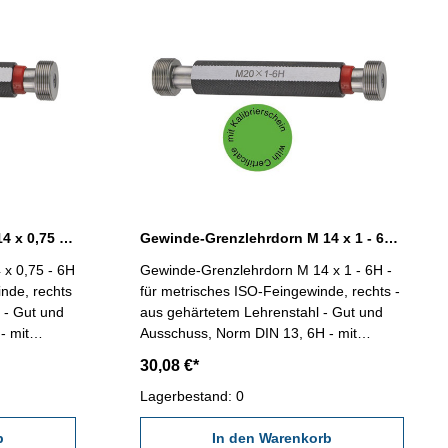
Gewinde-Grenzlehrdorn M 14 x 0,75 - 6H DIN 13
Gewinde-Grenzlehrdorn M 14 x 1 - 6H DIN 13
x 0,75 - 6H
Gewinde-Grenzlehrdorn M 14 x 1 - 6H -
inde, rechts
für metrisches ISO-Feingewinde, rechts -
 - Gut und
aus gehärtetem Lehrenstahl - Gut und
- mit
Ausschuss, Norm DIN 13, 6H - mit
DE/DGQ
Kalibrierschein nach VDI/VDE/DGQ
30,08 €*
x 0,75
2618/4.8 Abmessung: M 14 x 1
Lagerbestand: 0
b
In den Warenkorb