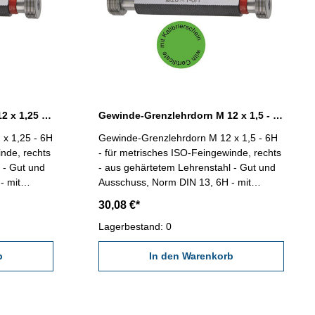
Gewinde-Grenzlehrdorn M 12 x 1,25 - 6H DIN 13
Gewinde-Grenzlehrdorn M 12 x 1,5 - 6H DIN 13
x 1,25 - 6H
Gewinde-Grenzlehrdorn M 12 x 1,5 - 6H
inde, rechts
- für metrisches ISO-Feingewinde, rechts
 - Gut und
- aus gehärtetem Lehrenstahl - Gut und
- mit
Ausschuss, Norm DIN 13, 6H - mit
DE/DGQ
Kalibrierschein nach VDI/VDE/DGQ
30,08 €*
x 1,25
2618/4.8 Abmessung: M 12 x 1,5
Lagerbestand: 0
b
In den Warenkorb