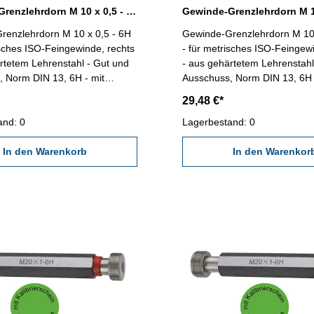
Gewinde-Grenzlehrdorn M 10 x 0,5 - 6H DIN 13
renzlehrdorn M 10 x 0,5 - 6H
Gewinde-Grenzlehrdorn M 10 
isches ISO-Feingewinde, rechts
- für metrisches ISO-Feingew
rtetem Lehrenstahl - Gut und
- aus gehärtetem Lehrenstahl
 Norm DIN 13, 6H - mit
Ausschuss, Norm DIN 13, 6H 
schein nach VDI/VDE/DGQ
Kalibrierschein nach VDI/V
29,48 €*
618/4.8 Abmessung: M 10 x 0,5
2618/4.8 Abmessung: M 10 
and: 0
Lagerbestand: 0
In den Warenkorb
In den Warenkor