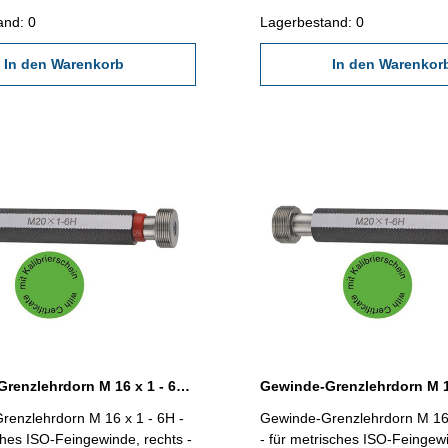
618/4.8 Abmessung: M 14 x 1,25
2618/4.8 Abmessung: M 14 
and: 0
Lagerbestand: 0
In den Warenkorb
In den Warenkor
Gewinde-Grenzlehrdorn M 16 x 1 - 6H DIN 13
renzlehrdorn M 16 x 1 - 6H -
Gewinde-Grenzlehrdorn M 16 
ches ISO-Feingewinde, rechts -
- für metrisches ISO-Feingew