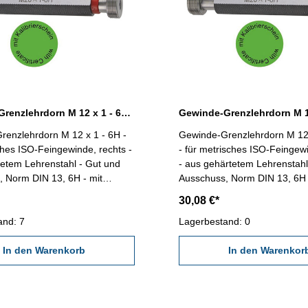
Gewinde-Grenzlehrdorn M 12 x 1 - 6H DIN 13
renzlehrdorn M 12 x 1 - 6H -
Gewinde-Grenzlehrdorn M 12 
ches ISO-Feingewinde, rechts -
- für metrisches ISO-Feingew
etem Lehrenstahl - Gut und
- aus gehärtetem Lehrenstahl
 Norm DIN 13, 6H - mit
Ausschuss, Norm DIN 13, 6H 
schein nach VDI/VDE/DGQ
Kalibrierschein nach VDI/V
30,08 €*
618/4.8 Abmessung: M 12 x 1
2618/4.8 Abmessung: M 12 
and: 7
Lagerbestand: 0
In den Warenkorb
In den Warenkor