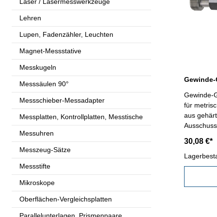
Laser / Lasermesswerkzeuge
Lehren
Lupen, Fadenzähler, Leuchten
Magnet-Messstative
Messkugeln
Messsäulen 90°
Gewinde-G
Messschieber-Messadapter
für metris
aus gehärt
Messplatten, Kontrollplatten, Messtische
Ausschuss,
Messuhren
Kalibrier
30,08 €*
2
Messzeug-Sätze
Lagerbest
Messstifte
Mikroskope
Oberflächen-Vergleichsplatten
Parallelunterlagen, Prismenpaare