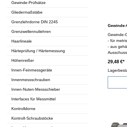
Gewinde-Prüfsätze
Gliedermaßstäbe
Grenzlehrdorne DIN 2245
Grenzwellennutlehren
Gewinde-G
- für metr
Haarlineale
- aus gehä
Härteprüfung / Härtemessung
Ausschuss,
Kalibrier
Höhenreißer
29,48 €*
2
Innen-Feinmessgeräte
Lagerbest
Innenmessschrauben
Innen-Nuten-Messschieber
Interfaces für Messmittel
Kontrolldorne
Kontroll-Schraubstöcke