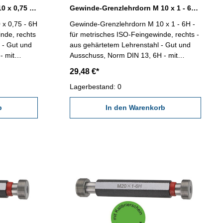
Gewinde-Grenzlehrdorn M 10 x 0,75 - 6H DIN 13
Gewinde-Grenzlehrdorn M 10 x 1 - 6H DIN 13
x 0,75 - 6H
Gewinde-Grenzlehrdorn M 10 x 1 - 6H -
inde, rechts
für metrisches ISO-Feingewinde, rechts -
 - Gut und
aus gehärtetem Lehrenstahl - Gut und
- mit
Ausschuss, Norm DIN 13, 6H - mit
DE/DGQ
Kalibrierschein nach VDI/VDE/DGQ
29,48 €*
x 0,75
2618/4.8 Abmessung: M 10 x 1
Lagerbestand: 0
b
In den Warenkorb