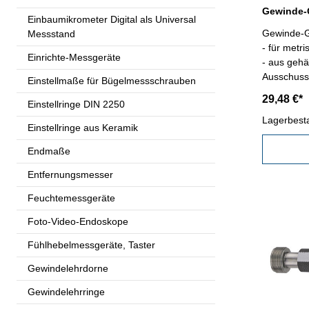
Einbaumikrometer Digital als Universal
Gewinde-G
Messstand
- für metr
Einrichte-Messgeräte
- aus gehä
Ausschuss,
Einstellmaße für Bügelmessschrauben
Kalibrier
29,48 €*
Einstellringe DIN 2250
2
Lagerbest
Einstellringe aus Keramik
Endmaße
Entfernungsmesser
Feuchtemessgeräte
Foto-Video-Endoskope
Fühlhebelmessgeräte, Taster
Gewindelehrdorne
Gewindelehrringe