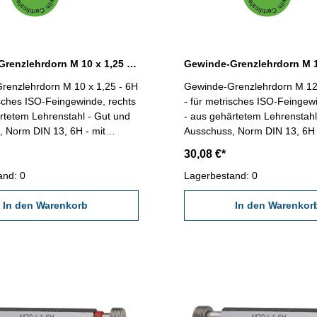
Gewinde-Grenzlehrdorn M 10 x 1,25 - 6H DIN 13
renzlehrdorn M 10 x 1,25 - 6H
Gewinde-Grenzlehrdorn M 12 
isches ISO-Feingewinde, rechts
- für metrisches ISO-Feingew
rtetem Lehrenstahl - Gut und
- aus gehärtetem Lehrenstahl
 Norm DIN 13, 6H - mit
Ausschuss, Norm DIN 13, 6H 
schein nach VDI/VDE/DGQ
Kalibrierschein nach VDI/V
30,08 €*
618/4.8 Abmessung: M 10 x 1,25
2618/4.8 Abmessung: M 12 
and: 0
Lagerbestand: 0
In den Warenkorb
In den Warenkor