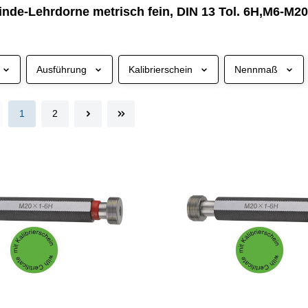
nde-Lehrdorne metrisch fein, DIN 13 Tol. 6H,M6-M20
Ausführung
Kalibrierschein
Nennmaß
1
2