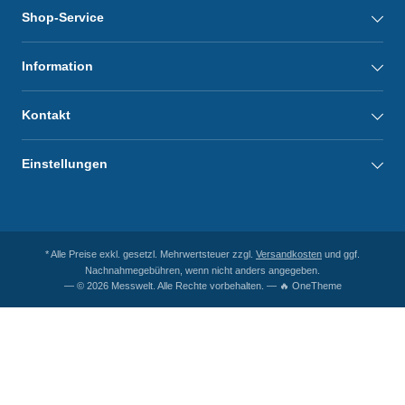
Shop-Service
Information
Kontakt
Einstellungen
* Alle Preise exkl. gesetzl. Mehrwertsteuer zzgl.
Versandkosten
und ggf.
Nachnahmegebühren, wenn nicht anders angegeben.
— © 2026 Messwelt. Alle Rechte vorbehalten. — 🔥 OneTheme