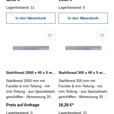
Lagerbestand: 11
Lagerbestand: 0
In den Warenkorb
In den Warenkorb
Stahllineal 2000 x 40 x 5 mm mit Facette & mm-Teilung
Stahllineal 300 x 40 x 5 mm mit Facette & mm-Teilung
Stahllineal 2000 mm mit
Stahllineal 300 mm mit
Facette & mm-Teilung - mit
Facette & mm-Teilung - mit
mm-Teilung - aus Spezialstahl,
mm-Teilung - aus Spezialstahl,
geschliffen - Abmessung 2000
geschliffen - Abmessung 300 x
x 40 x 5 mm Speditionsware!
40 x 5 mm
Preis auf Anfrage
16,26 €*
Bitte beachten Sie unsere
Lieferbedingungen!
Lagerbestand: 0
Lagerbestand: 21