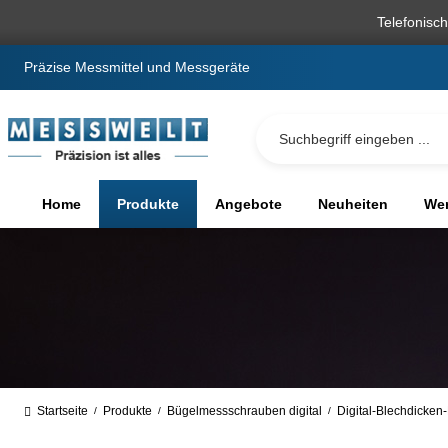
springen
Zur Hauptnavigation springen
Telefonisc
Präzise Messmittel und Messgeräte
Home
Produkte
Angebote
Neuheiten
We
Startseite
Produkte
Bügelmessschrauben digital
Digital-Blechdicke
/
/
/