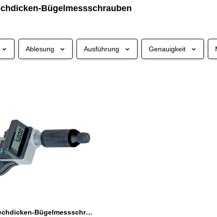
lechdicken-Bügelmessschrauben
Ablesung
Ausführung
Genauigkeit
Digital-Blechdicken-Bügelmessschraube 0 - 25 mm, DIN 863