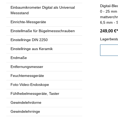
Digital-B
Einbaumikrometer Digital als Universal
0 - 25 mm 
Messstand
mattverch
Einrichte-Messgeräte
6,5 mm - S
Friktionsra
Einstellmaße für Bügelmessschrauben
249,00 €*
ON/OFF-, 
Taste - Ab
Lagerbest
Einstellringe DIN 2250
DIN 863 - 
Einstellringe aus Keramik
Messberei
Endmaße
Entfernungsmesser
Feuchtemessgeräte
Foto-Video-Endoskope
Fühlhebelmessgeräte, Taster
Gewindelehrdorne
Gewindelehrringe