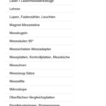
Laser / Lasermesswerkzeuge
Lehren
Lupen, Fadenzähler, Leuchten
Magnet-Messstative
Messkugeln
Messsäulen 90°
Messschieber-Messadapter
Messplatten, Kontrollplatten, Messtische
Messuhren
Messzeug-Sätze
Messstifte
Mikroskope
Oberflächen-Vergleichsplatten
Parallelunterlagen, Prismenpaare