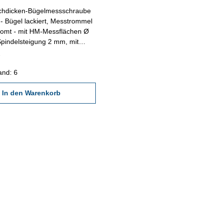
lechdicken-Bügelmessschraube
- Bügel lackiert, Messtrommel
romt - mit HM-Messflächen Ø
pindelsteigung 2 mm, mit
tsche- Digital-Anzeige mit
ABS/INC-, SET- und UNIT-
lesung 0,001 mm, Genauigkeit
and: 6
im Behältnis/Kasten
ch 0 - 25 mm
In den Warenkorb