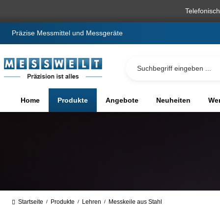
springen
Zur Hauptnavigation springen
Telefonisc
Präzise Messmittel und Messgeräte
Home
Produkte
Angebote
Neuheiten
We
Startseite
Produkte
Lehren
Messkeile aus Stahl
/
/
/