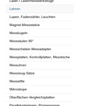
Laser / Lasermesswerkzeuge
Lehren
Lupen, Fadenzähler, Leuchten
Magnet-Messstative
Messkugeln
Messsäulen 90°
Messschieber-Messadapter
Messplatten, Kontrollplatten, Messtische
Messuhren
Messzeug-Sätze
Messstifte
Mikroskope
Oberflächen-Vergleichsplatten
Parallelunterlagen, Prismenpaare