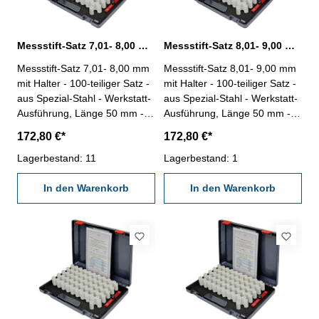
Messstift-Satz 7,01- 8,00 mm 100 tlg. mit Halter
Messstift-Satz 8,01- 9,00 mm 100 tlg. mit Halter
Messstift-Satz 7,01- 8,00 mm
Messstift-Satz 8,01- 9,00 mm
mit Halter - 100-teiliger Satz -
mit Halter - 100-teiliger Satz -
aus Spezial-Stahl - Werkstatt-
aus Spezial-Stahl - Werkstatt-
Ausführung, Länge 50 mm -
Ausführung, Länge 50 mm -
Genauigkeit: ± 0,004 mm -
Genauigkeit: ± 0,004 mm -
172,80 €*
172,80 €*
Stufung 0,01 mm - mit
Stufung 0,01 mm - mit
Messstifthalter - im Behältnis /
Lagerbestand: 11
Messstifthalter - im Behältnis /
Lagerbestand: 1
Kasten Messbereich 7,01 -
Kasten Messbereich 8,01 -
8,00 mm
In den Warenkorb
9,00 mm
In den Warenkorb