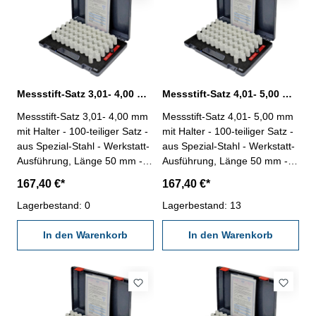
Messstift-Satz 3,01- 4,00 mm 100 tlg. mit Halter
Messstift-Satz 4,01- 5,00 mm 100 tlg. mit Halter
Messstift-Satz 3,01- 4,00 mm
Messstift-Satz 4,01- 5,00 mm
mit Halter - 100-teiliger Satz -
mit Halter - 100-teiliger Satz -
aus Spezial-Stahl - Werkstatt-
aus Spezial-Stahl - Werkstatt-
Ausführung, Länge 50 mm -
Ausführung, Länge 50 mm -
Genauigkeit: ± 0,004 mm -
Genauigkeit: ± 0,004 mm -
167,40 €*
167,40 €*
Stufung 0,01 mm - mit
Stufung 0,01 mm - mit
Messstifthalter - im Behältnis /
Lagerbestand: 0
Messstifthalter - im Behältnis /
Lagerbestand: 13
Kasten Messbereich 3,01 -
Kasten Messbereich 4,01 -
4,00 mm
In den Warenkorb
5,00 mm
In den Warenkorb