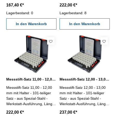
Genauigkeit: ± 0,004 mm -
50 mm - Genauigkeit < ±
167,40 €*
222,00 €*
Stufung 0,01 mm - mit
0,004 mm - Stufung 0,01 mm
Messstifthalter - im Behältnis /
Lagerbestand: 0
- mit Messstifthalter - im
Lagerbestand: 8
Kasten Messbereich 1,01 -
Behältnis/Kasten Messbereich
2,00 mm
In den Warenkorb
10,0 - 11,00 mm
In den Warenkorb
Messstift-Satz 11,00 - 12,00 mm 101 tlg. mit Halter
Messstift-Satz 12,00 - 13,00 mm 101 tlg. mit Halter
Messstift-Satz 11,00 - 12,00
Messstift-Satz 12,00 - 13,00
mm mit Halter - 101-teiliger
mm mit Halter - 101-teiliger
Satz - aus Spezial-Stahl -
Satz - aus Spezial-Stahl -
Werkstatt-Ausführung, Länge
Werkstatt-Ausführung, Länge
50 mm - Genauigkeit < ±
50 mm - Genauigkeit < ±
222,00 €*
237,00 €*
0,004 mm - Stufung 0,01 mm
0,004 mm - Stufung 0,01 mm