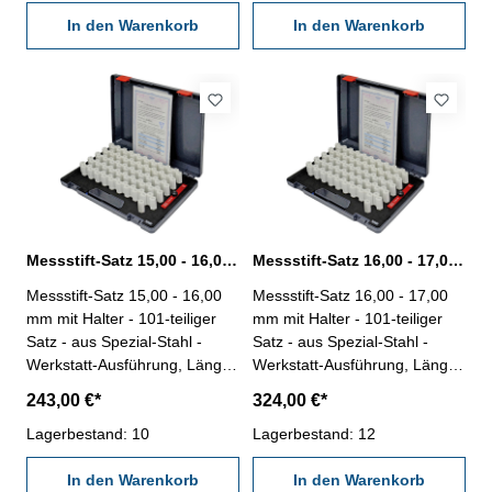
Behältnis/Kasten Messbereich
Behältnis/Kasten Messbereich
13,0 - 14,00 mm
In den Warenkorb
14,0 - 15,00 mm
In den Warenkorb
Messstift-Satz 15,00 - 16,00 mm 101 tlg. mit Halter
Messstift-Satz 16,00 - 17,00 mm 101 tlg. mit Halter
Messstift-Satz 15,00 - 16,00
Messstift-Satz 16,00 - 17,00
mm mit Halter - 101-teiliger
mm mit Halter - 101-teiliger
Satz - aus Spezial-Stahl -
Satz - aus Spezial-Stahl -
Werkstatt-Ausführung, Länge
Werkstatt-Ausführung, Länge
50 mm - Genauigkeit < ±
50 mm - Genauigkeit < ±
243,00 €*
324,00 €*
0,004 mm - Stufung 0,01 mm
0,004 mm - Stufung 0,01 mm
- mit Messstifthalter - im
Lagerbestand: 10
- mit Messstifthalter - im
Lagerbestand: 12
Behältnis/Kasten Messbereich
Behältnis/Kasten Messbereich
15,0 - 16,00 mm
In den Warenkorb
16,0 - 17,00 mm
In den Warenkorb