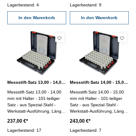
- mit Messstifthalter - im
Lagerbestand: 4
- mit Messstifthalter - im
Lagerbestand: 9
Behältnis/Kasten Messbereich
Behältnis/Kasten Messbereich
11,0 - 12,00 mm
In den Warenkorb
12,0 - 13,00 mm
In den Warenkorb
Messstift-Satz 13,00 - 14,00 mm 101 tlg. mit Halter
Messstift-Satz 14,00 - 15,00 mm 101 tlg. mit Halter
Messstift-Satz 13,00 - 14,00
Messstift-Satz 14,00 - 15,00
mm mit Halter - 101-teiliger
mm mit Halter - 101-teiliger
Satz - aus Spezial-Stahl -
Satz - aus Spezial-Stahl -
Werkstatt-Ausführung, Länge
Werkstatt-Ausführung, Länge
50 mm - Genauigkeit < ±
50 mm - Genauigkeit < ±
237,00 €*
243,00 €*
0,004 mm - Stufung 0,01 mm
0,004 mm - Stufung 0,01 mm
- mit Messstifthalter - im
Lagerbestand: 17
- mit Messstifthalter - im
Lagerbestand: 7