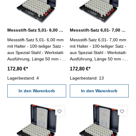
Messstift-Satz 5,01- 6,00 mm 100 tlg. mit Halter
Messstift-Satz 6,01- 7,00 mm 100 tlg. mit Halter
Messstift-Satz 5,01- 6,00 mm
Messstift-Satz 6,01- 7,00 mm
mit Halter - 100-teiliger Satz -
mit Halter - 100-teiliger Satz -
aus Spezial-Stahl - Werkstatt-
aus Spezial-Stahl - Werkstatt-
Ausführung, Länge 50 mm -
Ausführung, Länge 50 mm -
Genauigkeit: ± 0,004 mm -
Genauigkeit: ± 0,004 mm -
172,80 €*
172,80 €*
Stufung 0,01 mm - mit
Stufung 0,01 mm - mit
Messstifthalter - im Behältnis /
Lagerbestand: 4
Messstifthalter - im Behältnis /
Lagerbestand: 13
Kasten Messbereich 5,01 -
Kasten Messbereich 6,01 -
6,00 mm
In den Warenkorb
7,00 mm
In den Warenkorb