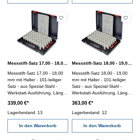
Messstift-Satz 17,00 - 18,00 mm 101 tlg. mit Halter
Messstift-Satz 18,00 - 19,00 mm 101 tlg. mit Halter
Messstift-Satz 17,00 - 18,00
Messstift-Satz 18,00 - 19,00
mm mit Halter - 101-teiliger
mm mit Halter - 101-teiliger
Satz - aus Spezial-Stahl -
Satz - aus Spezial-Stahl -
Werkstatt-Ausführung, Länge
Werkstatt-Ausführung, Länge
50 mm - Genauigkeit < ±
50 mm - Genauigkeit < ±
339,00 €*
363,00 €*
0,004 mm - Stufung 0,01 mm
0,004 mm - Stufung 0,01 mm
- mit Messstifthalter - im
Lagerbestand: 13
- mit Messstifthalter - im
Lagerbestand: 12
Behältnis/Kasten Messbereich
Behältnis/Kasten Messbereich
17,0 - 18,00 mm
In den Warenkorb
18,0 - 19,00 mm
In den Warenkorb