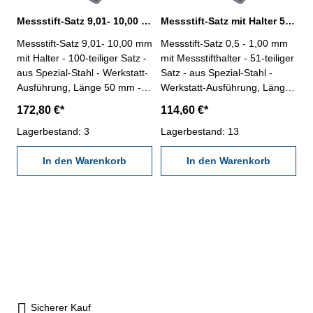
Messstift-Satz 9,01- 10,00 mm 100 tlg. mit Halter
Messstift-Satz mit Halter 51- tlg. 0,5 - 1,00 mm
Messstift-Satz 9,01- 10,00 mm
Messstift-Satz 0,5 - 1,00 mm
mit Halter - 100-teiliger Satz -
mit Messstifthalter - 51-teiliger
aus Spezial-Stahl - Werkstatt-
Satz - aus Spezial-Stahl -
Ausführung, Länge 50 mm -
Werkstatt-Ausführung, Länge
Genauigkeit: ± 0,004 mm -
50 mm - Genauigkeit: ± 0,004
172,80 €*
114,60 €*
Stufung 0,01 mm - mit
mm - Stufung 0,01 mm - mit
Messstifthalter - im Behältnis /
Lagerbestand: 3
Messstifthalter - im Behältnis /
Lagerbestand: 13
Kasten Messbereich 9,01 -
Kasten Messbereich 0,50 -
10,00 mm
In den Warenkorb
1,00 mm
In den Warenkorb
Sicherer Kauf