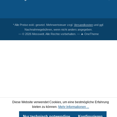
* Alle Preise exkl. gesetzl. Mehrwertsteuer zzgl.
Versandkosten
und ggf.
Nachnahmegebühren, wenn nicht anders angegeben.
— © 2026 Messwelt. Alle Rechte vorbehalten. — 🔥 OneTheme
Diese Website verwendet Cookies, um eine bestmögliche Erfahrung
bieten zu können.
Mehr Informationen ...
Nur technisch notwendige
Konfigurieren