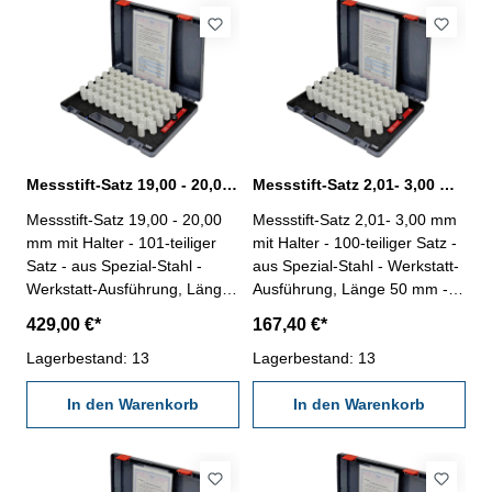
Messstift-Satz 19,00 - 20,00 mm 101 tlg. mit Halter
Messstift-Satz 2,01- 3,00 mm 100 tlg. mit Halter
Messstift-Satz 19,00 - 20,00
Messstift-Satz 2,01- 3,00 mm
mm mit Halter - 101-teiliger
mit Halter - 100-teiliger Satz -
Satz - aus Spezial-Stahl -
aus Spezial-Stahl - Werkstatt-
Werkstatt-Ausführung, Länge
Ausführung, Länge 50 mm -
50 mm - Genauigkeit < ±
Genauigkeit: ± 0,004 mm -
429,00 €*
167,40 €*
0,004 mm - Stufung 0,01 mm
Stufung 0,01 mm - mit
- mit Messstifthalter - im
Lagerbestand: 13
Messstifthalter - im Behältnis /
Lagerbestand: 13
Behältnis/Kasten Messbereich
Kasten Messbereich 2,01 -
19,0 - 20,00 mm
In den Warenkorb
3,00 mm
In den Warenkorb