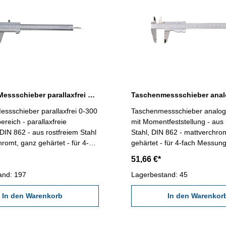
Taschen-Messschieber parallaxfrei 0-300 mm DIN 862
ssschieber parallaxfrei 0-300
Taschenmessschieber analo
eich - parallaxfreie
mit Momentfeststellung - aus 
DIN 862 - aus rostfreiem Stahl
Stahl, DIN 862 - mattverchro
hromt, ganz gehärtet - für 4-
gehärtet - für 4-fach Messung
ng geeignet - Rückseite mit
Rückseite mit Gewindetabelle
51,66 €*
elle - im Behältnis/Kasten -
Behältnis/Kasten Messberei
ellschraube Messbereich 0-300
and: 197
Lagerbestand: 45
In den Warenkorb
In den Warenkor