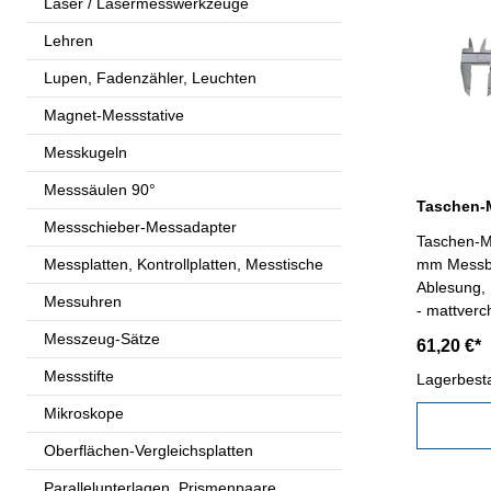
Laser / Lasermesswerkzeuge
Lehren
Lupen, Fadenzähler, Leuchten
Magnet-Messstative
Messkugeln
Messsäulen 90°
Messschieber-Messadapter
Taschen-Me
Messplatten, Kontrollplatten, Messtische
mm Messber
Ablesung, 
Messuhren
- mattverc
fach Messu
Messzeug-Sätze
61,20 €*
Gewindetab
Messstifte
mit Festst
Lagerbest
mm
Mikroskope
Oberflächen-Vergleichsplatten
Parallelunterlagen, Prismenpaare