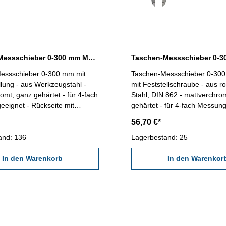
Taschen-Messschieber 0-300 mm Messbereich mit Feineinstellung
essschieber 0-300 mm mit
Taschen-Messschieber 0-30
llung - aus Werkzeugstahl -
mit Feststellschraube - aus r
omt, ganz gehärtet - für 4-fach
Stahl, DIN 862 - mattverchro
eignet - Rückseite mit
gehärtet - für 4-fach Messung
elle - im Behältnis/Kasten -
Rückseite mit Gewindetabelle
56,70 €*
ellschraube Messbereich 0-300
Behältnis/Kasten Me
and: 136
Lagerbestand: 25
In den Warenkorb
In den Warenkor