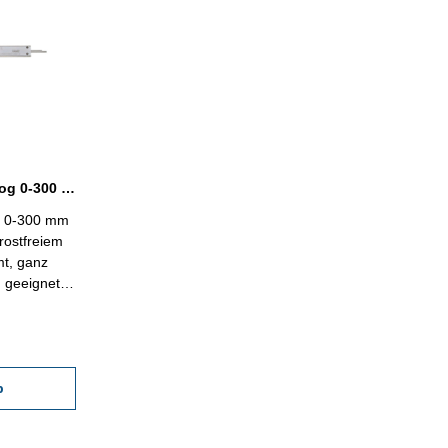
Taschenmessschieber analog 0-300 mm mit Momentfeststellung DIN 862
g 0-300 mm
rostfreiem
mt, ganz
 geeignet -
 - im
ch 0-300 mm
b