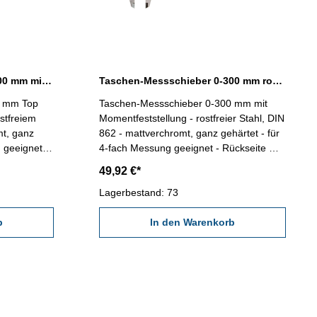
Taschen-Messschieber 0-300 mm mit Feststellschraube Top DIN 862
Taschen-Messschieber 0-300 mm rostfreier Stahl DIN 862
0 mm Top
Taschen-Messschieber 0-300 mm mit
ostfreiem
Momentfeststellung - rostfreier Stahl, DIN
mt, ganz
862 - mattverchromt, ganz gehärtet - für
 geeignet -
4-fach Messung geeignet - Rückseite mit
 - im
Gewindetabelle - im Behältnis/Kasten
49,92 €*
ssbereich 0-300 mm
Messbereich 0-300 mm
Lagerbestand: 73
b
In den Warenkorb