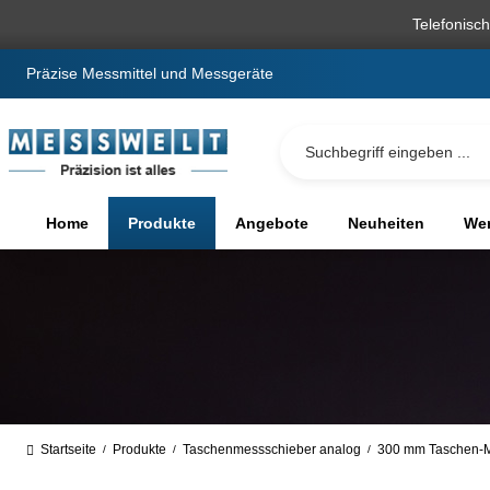
springen
Zur Hauptnavigation springen
Telefonisc
Präzise Messmittel und Messgeräte
Home
Produkte
Angebote
Neuheiten
We
Startseite
Produkte
Taschenmessschieber analog
300 mm Taschen-M
/
/
/