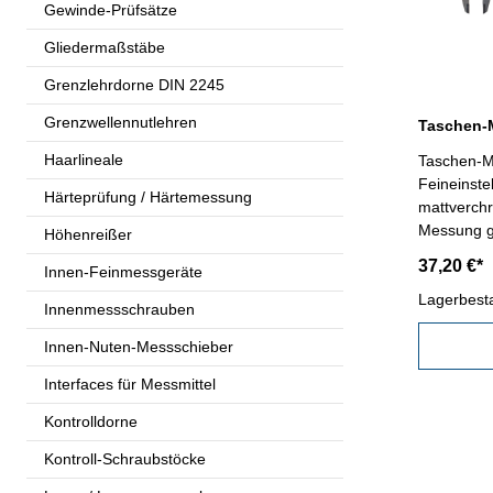
Gewinde-Prüfsätze
Gliedermaßstäbe
Grenzlehrdorne DIN 2245
Grenzwellennutlehren
Haarlineale
Taschen-M
Feineinste
Härteprüfung / Härtemessung
mattverchr
Messung ge
Höhenreißer
Gewindetab
37,20 €*
Innen-Feinmessgeräte
mit Festst
mm
Lagerbest
Innenmessschrauben
Innen-Nuten-Messschieber
Interfaces für Messmittel
Kontrolldorne
Kontroll-Schraubstöcke