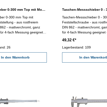
Messschieber 0-300 mm Top mit Momentfeststellung DIN 862
ber 0-300 mm Top mit
Taschen-Messschieber 0 - 3
 - aus rostfreiem
Feststellschraube - aus rostfr
 862 - mattverchromt, ganz
DIN 862 - mattverchromt, gan
 für 4-fach Messung geeignet -
für 4-fach Messung geeignet 
mit Gewindetabelle - im
mit Gewindetabelle - im Behäl
49,32 €*
ereich 0 - 300
Messbereich 0 - 300 mm
and: 26
Lagerbestand: 109
In den Warenkorb
In den Warenkor