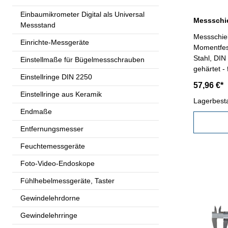
Einbaumikrometer Digital als Universal
Messstand
Messschie
Einrichte-Messgeräte
Momentfeststellung
Stahl, DIN
Einstellmaße für Bügelmessschrauben
gehärtet -
Einstellringe DIN 2250
Rückseite 
57,96 €*
Behältnis/Kasten Messb
Einstellringe aus Keramik
mm
Lagerbest
Endmaße
Entfernungsmesser
Feuchtemessgeräte
Foto-Video-Endoskope
Fühlhebelmessgeräte, Taster
Gewindelehrdorne
Gewindelehrringe