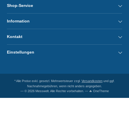
Shop-Service
Information
Kontakt
Einstellungen
* Alle Preise exkl. gesetzl. Mehrwertsteuer zzgl.
Versandkosten
und ggf.
Nachnahmegebühren, wenn nicht anders angegeben.
— © 2026 Messwelt. Alle Rechte vorbehalten. — 🔥 OneTheme