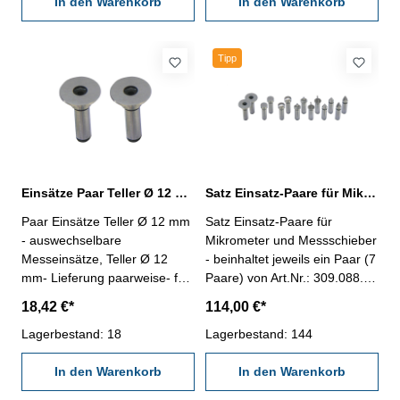
In den Warenkorb
In den Warenkorb
Tipp
Einsätze Paar Teller Ø 12 mm mit 5 mm Schaft
Satz Einsatz-Paare für Mikrometer und Messschieber Aufnahme Ø 5 mm
Paar Einsätze Teller Ø 12 mm
Satz Einsatz-Paare für
- auswechselbare
Mikrometer und Messschieber
Messeinsätze, Teller Ø 12
- beinhaltet jeweils ein Paar (7
mm- Lieferung paarweise- für
Paare) von Art.Nr.: 309.088.1,
Mikrometer und Messschieber
309.088.2, 309.088.3,
18,42 €*
114,00 €*
Aufnahme / Schaft 5 mm
309.088.4, 309.088.5,
Lagerbestand: 18
309.088.6, 309.088.7 - für
Lagerbestand: 144
Mikrometer und Messschieber
In den Warenkorb
Aufnahme / Schaft 5 mm
In den Warenkorb