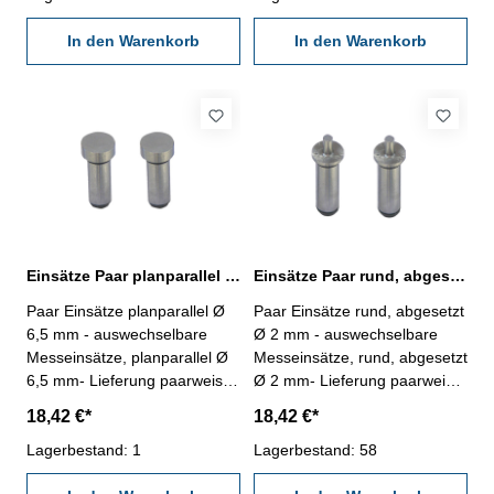
In den Warenkorb
In den Warenkorb
Einsätze Paar planparallel Ø 6,5 mm mit 5 mm Schaft
Einsätze Paar rund, abgesetzt Ø 2 mm mit 5 mm Schaft
Paar Einsätze planparallel Ø
Paar Einsätze rund, abgesetzt
6,5 mm - auswechselbare
Ø 2 mm - auswechselbare
Messeinsätze, planparallel Ø
Messeinsätze, rund, abgesetzt
6,5 mm- Lieferung paarweise-
Ø 2 mm- Lieferung paarweise-
für Mikrometer und
für Mikrometer und
18,42 €*
18,42 €*
Messschieber Aufnahme /
Messschieber Aufnahme /
Schaft 5 mm
Lagerbestand: 1
Schaft 5 mm
Lagerbestand: 58