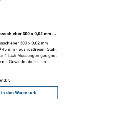
Uhren-Messschieber 300 x 0,02 mm DIN 862 TOP
sschieber 300 x 0,02 mm
45 mm - aus rostfreiem Stahl,
für 4-fach Messungen geeignet
e mit Gewindetabelle - im
Kasten - Ablesung 0,02 mm
ch 0 - 300 mm
and: 5
In den Warenkorb