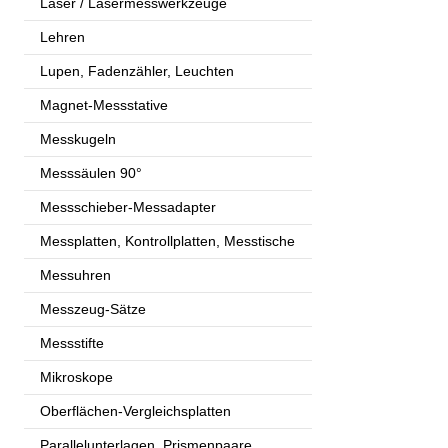
Laser / Lasermesswerkzeuge
Lehren
Lupen, Fadenzähler, Leuchten
Magnet-Messstative
Messkugeln
Messsäulen 90°
Messschieber-Messadapter
Messplatten, Kontrollplatten, Messtische
Messuhren
Messzeug-Sätze
Messstifte
Mikroskope
Oberflächen-Vergleichsplatten
Parallelunterlagen, Prismenpaare