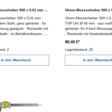
Uhren-Messschieber 300 x 0,01 mm DIN 862
sschieber 300 x 0,01 mm -
Uhren-Messschieber 300 x 0
iem Stahl, ganz gehärtet - für
TOP Uhr Ø 45 mm - aus rostf
sung geeignet - Rückseite mit
gehärtet- für 4-fach Messung
elle - im Behältnis/Kasten -
- Rückseite mit Gewindetabell
- Ablesung 0,01 mm
Behältnis/Kasten - Ablesung
86,40 €*
ch 0 - 300 mm
Messbereich 0 - 300 mm
and: 2
Lagerbestand: 25
In den Warenkorb
In den Warenkor