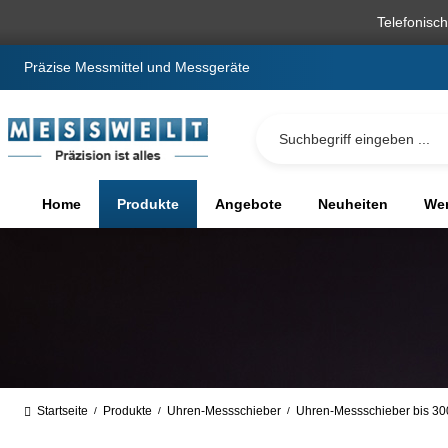
springen
Zur Hauptnavigation springen
Telefonisc
Präzise Messmittel und Messgeräte
Home
Produkte
Angebote
Neuheiten
We
Startseite
Produkte
Uhren-Messschieber
Uhren-Messschieber bis 3
/
/
/