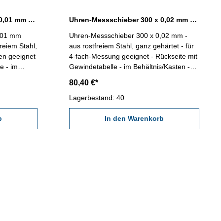
Uhren-Messschieber 300 x 0,01 mm DIN 862 TOP
Uhren-Messschieber 300 x 0,02 mm DIN 862
,01 mm
Uhren-Messschieber 300 x 0,02 mm -
reiem Stahl,
aus rostfreiem Stahl, ganz gehärtet - für
en geeignet
4-fach-Messung geeignet - Rückseite mit
e - im
Gewindetabelle - im Behältnis/Kasten -
 0,01 mm
mit Rolle - Ablesung 0,02 mm
80,40 €*
Messbereich 0 - 300 mm
Lagerbestand: 40
b
In den Warenkorb