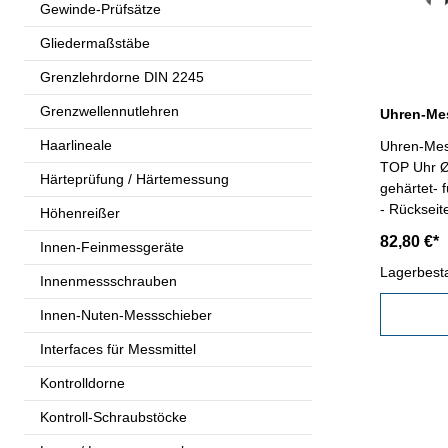
Gewinde-Prüfsätze
Gliedermaßstäbe
Grenzlehrdorne DIN 2245
Grenzwellennutlehren
Haarlineale
Uhren-Mes
TOP Uhr Ø 
Härteprüfung / Härtemessung
gehärtet- 
- Rückseit
Höhenreißer
Behältnis/
82,80 €*
Innen-Feinmessgeräte
Messberei
Lagerbest
Innenmessschrauben
Innen-Nuten-Messschieber
Interfaces für Messmittel
Kontrolldorne
Kontroll-Schraubstöcke