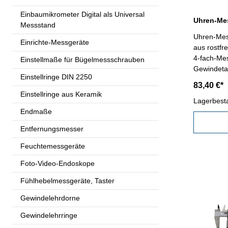
Einbaumikrometer Digital als Universal
Messstand
Uhren-Mes
Einrichte-Messgeräte
aus rostfre
4-fach-Mes
Einstellmaße für Bügelmessschrauben
Gewindetab
Einstellringe DIN 2250
mit Rolle 
83,40 €*
Messberei
Einstellringe aus Keramik
Lagerbest
Endmaße
Entfernungsmesser
Feuchtemessgeräte
Foto-Video-Endoskope
Fühlhebelmessgeräte, Taster
Gewindelehrdorne
Gewindelehrringe