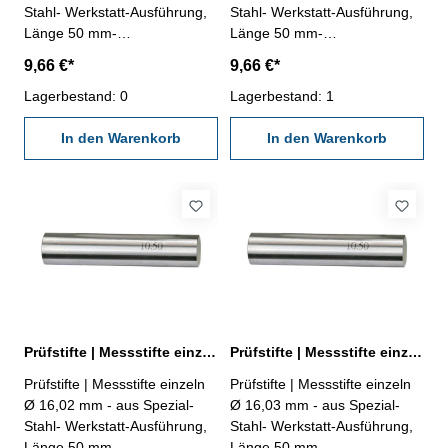
Stahl- Werkstatt-Ausführung,
Stahl- Werkstatt-Ausführung,
Länge 50 mm-
Länge 50 mm-
Genauigkeit ± 0,002 mm- im
Genauigkeit ± 0,002 mm- im
9,66 €*
9,66 €*
Behältnis Abmessung: Ø
Behältnis Abmessung: Ø
16,00 mm
Lagerbestand: 0
16,01 mm
Lagerbestand: 1
In den Warenkorb
In den Warenkorb
Prüfstifte | Messstifte einzeln Ø 16,02 mm ± 0,002 mm
Prüfstifte | Messstifte einzeln Ø 16,03 mm ± 0,002 mm
Prüfstifte | Messstifte einzeln
Prüfstifte | Messstifte einzeln
Ø 16,02 mm - aus Spezial-
Ø 16,03 mm - aus Spezial-
Stahl- Werkstatt-Ausführung,
Stahl- Werkstatt-Ausführung,
Länge 50 mm-
Länge 50 mm-