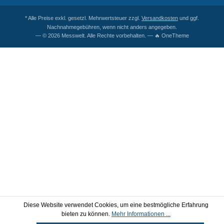
* Alle Preise exkl. gesetzl. Mehrwertsteuer zzgl.
Versandkosten
und ggf.
Nachnahmegebühren, wenn nicht anders angegeben.
— © 2026 Messwelt. Alle Rechte vorbehalten. — 🔥 OneTheme
Diese Website verwendet Cookies, um eine bestmögliche Erfahrung
bieten zu können.
Mehr Informationen ...