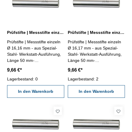
Prüfstifte | Messstifte einzeln Ø 16,16 mm ± 0,002 mm
Prüfstifte | Messstifte einzeln Ø 16,17 mm ± 0,002 mm
Prüfstifte | Messstifte einzeln
Prüfstifte | Messstifte einzeln
Ø 16,16 mm - aus Spezial-
Ø 16,17 mm - aus Spezial-
Stahl- Werkstatt-Ausführung,
Stahl- Werkstatt-Ausführung,
Länge 50 mm-
Länge 50 mm-
Genauigkeit ± 0,002 mm- im
Genauigkeit ± 0,002 mm- im
9,66 €*
9,66 €*
Behältnis Abmessung: Ø
Behältnis Abmessung: Ø
16,16 mm
Lagerbestand: 0
16,17 mm
Lagerbestand: 2
In den Warenkorb
In den Warenkorb