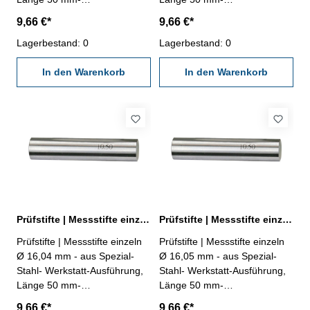
Genauigkeit ± 0,002 mm- im
Genauigkeit ± 0,002 mm- im
9,66 €*
9,66 €*
Behältnis Abmessung: Ø
Behältnis Abmessung: Ø
16,02 mm
Lagerbestand: 0
16,03 mm
Lagerbestand: 0
In den Warenkorb
In den Warenkorb
Prüfstifte | Messstifte einzeln Ø 16,04 mm ± 0,002 mm
Prüfstifte | Messstifte einzeln Ø 16,05 mm ± 0,002 mm
Prüfstifte | Messstifte einzeln
Prüfstifte | Messstifte einzeln
Ø 16,04 mm - aus Spezial-
Ø 16,05 mm - aus Spezial-
Stahl- Werkstatt-Ausführung,
Stahl- Werkstatt-Ausführung,
Länge 50 mm-
Länge 50 mm-
Genauigkeit ± 0,002 mm- im
Genauigkeit ± 0,002 mm- im
9,66 €*
9,66 €*