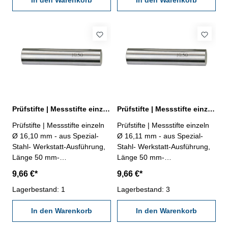
In den Warenkorb
In den Warenkorb
Prüfstifte | Messstifte einzeln Ø 16,10 mm ± 0,002 mm
Prüfstifte | Messstifte einzeln Ø 16,11 mm ± 0,002 mm
Prüfstifte | Messstifte einzeln
Prüfstifte | Messstifte einzeln
Ø 16,10 mm - aus Spezial-
Ø 16,11 mm - aus Spezial-
Stahl- Werkstatt-Ausführung,
Stahl- Werkstatt-Ausführung,
Länge 50 mm-
Länge 50 mm-
Genauigkeit ± 0,002 mm- im
Genauigkeit ± 0,002 mm- im
9,66 €*
9,66 €*
Behältnis Abmessung: Ø
Behältnis Abmessung: Ø
16,10 mm
Lagerbestand: 1
16,11 mm
Lagerbestand: 3
In den Warenkorb
In den Warenkorb