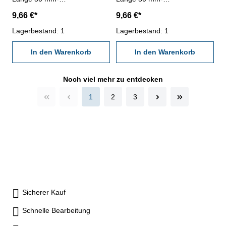
Genauigkeit ± 0,002 mm- im
Genauigkeit ± 0,002 mm- im
9,66 €*
9,66 €*
Behältnis Abmessung: Ø
Behältnis Abmessung: Ø
16,28 mm
Lagerbestand: 1
16,29 mm
Lagerbestand: 1
In den Warenkorb
In den Warenkorb
Noch viel mehr zu entdecken
1
2
3
Sicherer Kauf
Schnelle Bearbeitung