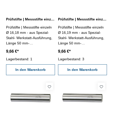
Prüfstifte | Messstifte einzeln Ø 16,18 mm ± 0,002 mm
Prüfstifte | Messstifte einzeln Ø 16,19 mm ± 0,002 mm
Prüfstifte | Messstifte einzeln
Prüfstifte | Messstifte einzeln
Ø 16,18 mm - aus Spezial-
Ø 16,19 mm - aus Spezial-
Stahl- Werkstatt-Ausführung,
Stahl- Werkstatt-Ausführung,
Länge 50 mm-
Länge 50 mm-
Genauigkeit ± 0,002 mm- im
Genauigkeit ± 0,002 mm- im
9,66 €*
9,66 €*
Behältnis Abmessung: Ø
Behältnis Abmessung: Ø
16,18 mm
Lagerbestand: 1
16,19 mm
Lagerbestand: 3
In den Warenkorb
In den Warenkorb