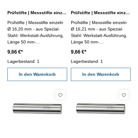
Prüfstifte | Messstifte einzeln Ø 16,20 mm ± 0,002 mm
Prüfstifte | Messstifte einzeln Ø 16,21 mm ± 0,002 mm
Prüfstifte | Messstifte einzeln
Prüfstifte | Messstifte einzeln
Ø 16,20 mm - aus Spezial-
Ø 16,21 mm - aus Spezial-
Stahl- Werkstatt-Ausführung,
Stahl- Werkstatt-Ausführung,
Länge 50 mm-
Länge 50 mm-
Genauigkeit ± 0,002 mm- im
Genauigkeit ± 0,002 mm- im
9,66 €*
9,66 €*
Behältnis Abmessung: Ø
Behältnis Abmessung: Ø
16,20 mm
Lagerbestand: 1
16,21 mm
Lagerbestand: 1
In den Warenkorb
In den Warenkorb