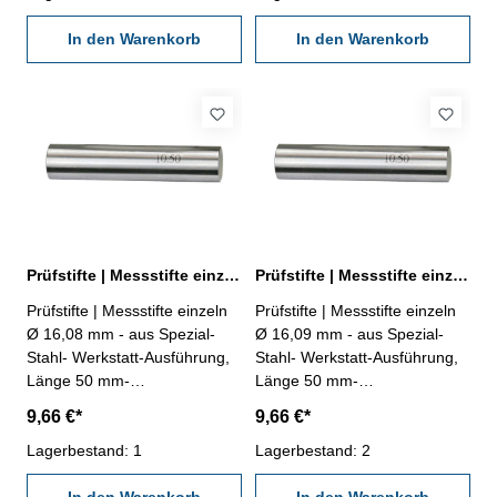
In den Warenkorb
In den Warenkorb
Prüfstifte | Messstifte einzeln Ø 16,08 mm ± 0,002 mm
Prüfstifte | Messstifte einzeln Ø 16,09 mm ± 0,002 mm
Prüfstifte | Messstifte einzeln
Prüfstifte | Messstifte einzeln
Ø 16,08 mm - aus Spezial-
Ø 16,09 mm - aus Spezial-
Stahl- Werkstatt-Ausführung,
Stahl- Werkstatt-Ausführung,
Länge 50 mm-
Länge 50 mm-
Genauigkeit ± 0,002 mm- im
Genauigkeit ± 0,002 mm- im
9,66 €*
9,66 €*
Behältnis Abmessung: Ø
Behältnis Abmessung: Ø
16,08 mm
Lagerbestand: 1
16,09 mm
Lagerbestand: 2