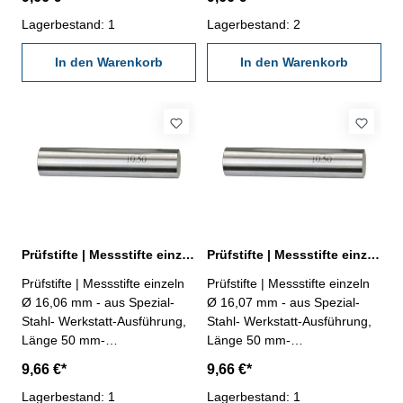
Behältnis Abmessung: Ø
Behältnis Abmessung: Ø
16,04 mm
Lagerbestand: 1
16,05 mm
Lagerbestand: 2
In den Warenkorb
In den Warenkorb
Prüfstifte | Messstifte einzeln Ø 16,06 mm ± 0,002 mm
Prüfstifte | Messstifte einzeln Ø 16,07 mm ± 0,002 mm
Prüfstifte | Messstifte einzeln
Prüfstifte | Messstifte einzeln
Ø 16,06 mm - aus Spezial-
Ø 16,07 mm - aus Spezial-
Stahl- Werkstatt-Ausführung,
Stahl- Werkstatt-Ausführung,
Länge 50 mm-
Länge 50 mm-
Genauigkeit ± 0,002 mm- im
Genauigkeit ± 0,002 mm- im
9,66 €*
9,66 €*
Behältnis Abmessung: Ø
Behältnis Abmessung: Ø
16,06 mm
Lagerbestand: 1
16,07 mm
Lagerbestand: 1