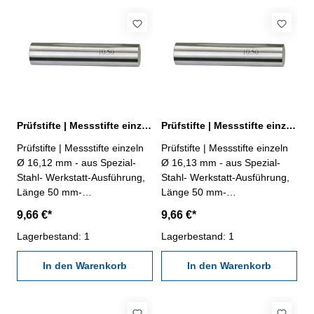
Prüfstifte | Messstifte einzeln Ø 16,12 mm ± 0,002 mm
Prüfstifte | Messstifte einzeln Ø 16,13 mm ± 0,002 mm
Prüfstifte | Messstifte einzeln
Prüfstifte | Messstifte einzeln
Ø 16,12 mm - aus Spezial-
Ø 16,13 mm - aus Spezial-
Stahl- Werkstatt-Ausführung,
Stahl- Werkstatt-Ausführung,
Länge 50 mm-
Länge 50 mm-
Genauigkeit ± 0,002 mm- im
Genauigkeit ± 0,002 mm- im
9,66 €*
9,66 €*
Behältnis Abmessung: Ø
Behältnis Abmessung: Ø
16,12 mm
Lagerbestand: 1
16,13 mm
Lagerbestand: 1
In den Warenkorb
In den Warenkorb