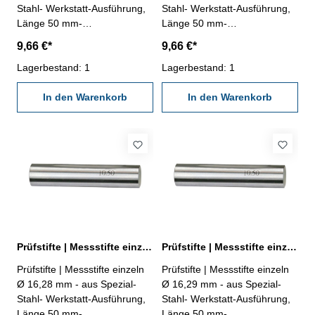
Stahl- Werkstatt-Ausführung,
Stahl- Werkstatt-Ausführung,
Länge 50 mm-
Länge 50 mm-
Genauigkeit ± 0,002 mm- im
Genauigkeit ± 0,002 mm- im
9,66 €*
9,66 €*
Behältnis Abmessung: Ø
Behältnis Abmessung: Ø
16,26 mm
Lagerbestand: 1
16,27 mm
Lagerbestand: 1
In den Warenkorb
In den Warenkorb
Prüfstifte | Messstifte einzeln Ø 16,28 mm ± 0,002 mm
Prüfstifte | Messstifte einzeln Ø 16,29 mm ± 0,002 mm
Prüfstifte | Messstifte einzeln
Prüfstifte | Messstifte einzeln
Ø 16,28 mm - aus Spezial-
Ø 16,29 mm - aus Spezial-
Stahl- Werkstatt-Ausführung,
Stahl- Werkstatt-Ausführung,
Länge 50 mm-
Länge 50 mm-