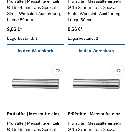
Prüfstifte | Messstifte einzeln
Prüfstifte | Messstifte einzeln
Ø 16,24 mm - aus Spezial-
Ø 16,25 mm - aus Spezial-
Stahl- Werkstatt-Ausführung,
Stahl- Werkstatt-Ausführung,
Länge 50 mm-
Länge 50 mm-
Genauigkeit ± 0,002 mm- im
Genauigkeit ± 0,002 mm- im
9,66 €*
9,66 €*
Behältnis Abmessung: Ø
Behältnis Abmessung: Ø
16,24 mm
Lagerbestand: 1
16,25 mm
Lagerbestand: 1
In den Warenkorb
In den Warenkorb
Prüfstifte | Messstifte einzeln Ø 16,26 mm ± 0,002 mm
Prüfstifte | Messstifte einzeln Ø 16,27 mm ± 0,002 mm
Prüfstifte | Messstifte einzeln
Prüfstifte | Messstifte einzeln
Ø 16,26 mm - aus Spezial-
Ø 16,27 mm - aus Spezial-