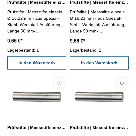
Prüfstifte | Messstifte einzeln Ø 16,22 mm ± 0,002 mm
Prüfstifte | Messstifte einzeln Ø 16,23 mm ± 0,002 mm
Prüfstifte | Messstifte einzeln
Prüfstifte | Messstifte einzeln
Ø 16,22 mm - aus Spezial-
Ø 16,23 mm - aus Spezial-
Stahl- Werkstatt-Ausführung,
Stahl- Werkstatt-Ausführung,
Länge 50 mm-
Länge 50 mm-
Genauigkeit ± 0,002 mm- im
Genauigkeit ± 0,002 mm- im
9,66 €*
9,66 €*
Behältnis Abmessung: Ø
Behältnis Abmessung: Ø
16,22 mm
Lagerbestand: 1
16,23 mm
Lagerbestand: 2
In den Warenkorb
In den Warenkorb
Prüfstifte | Messstifte einzeln Ø 16,24 mm ± 0,002 mm
Prüfstifte | Messstifte einzeln Ø 16,25 mm ± 0,002 mm