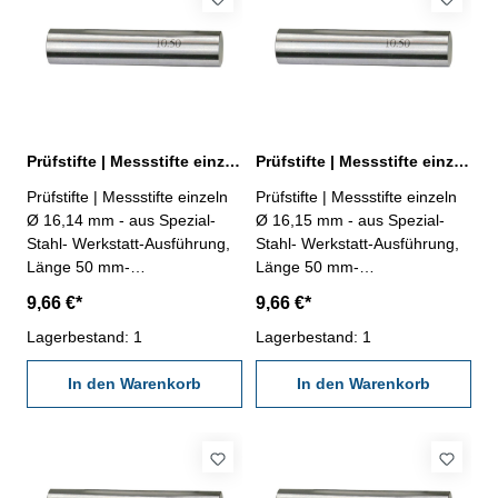
Prüfstifte | Messstifte einzeln Ø 16,14 mm ± 0,002 mm
Prüfstifte | Messstifte einzeln Ø 16,15 mm ± 0,002 mm
Prüfstifte | Messstifte einzeln
Prüfstifte | Messstifte einzeln
Ø 16,14 mm - aus Spezial-
Ø 16,15 mm - aus Spezial-
Stahl- Werkstatt-Ausführung,
Stahl- Werkstatt-Ausführung,
Länge 50 mm-
Länge 50 mm-
Genauigkeit ± 0,002 mm- im
Genauigkeit ± 0,002 mm- im
9,66 €*
9,66 €*
Behältnis Abmessung: Ø
Behältnis Abmessung: Ø
16,14 mm
Lagerbestand: 1
16,15 mm
Lagerbestand: 1
In den Warenkorb
In den Warenkorb