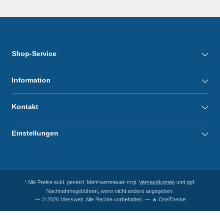
Shop-Service
Information
Kontakt
Einstellungen
* Alle Preise exkl. gesetzl. Mehrwertsteuer zzgl.
Versandkosten
und ggf.
Nachnahmegebühren, wenn nicht anders angegeben.
— © 2026 Messwelt. Alle Rechte vorbehalten. — 🔥 OneTheme