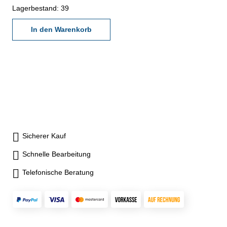
Hold/Rev-Tasten- mit
Lagerbestand: 39
Feststellschraube- Querschnitt
22 x 3 mm Abmessung (B x
In den Warenkorb
L): 200 x 400 mm
Sicherer Kauf
Schnelle Bearbeitung
Telefonische Beratung