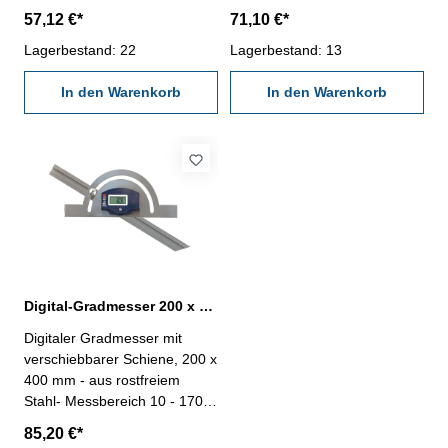
Ablesung 0,05°- Genauigkeit ±
Ablesung 0,05°- Genauigkeit ±
57,12 €*
71,10 €*
15‘- mit On/Off-, Zero- und
15‘- mit On/Off-, Zero- und
Hold/Rev-Tasten- mit
Lagerbestand: 22
Hold/Rev-Tasten- mit
Lagerbestand: 13
Feststellschraube- Querschnitt
Feststellschraube- Querschnitt
22 x 3 mm Abmessung (B x
In den Warenkorb
22 x 3 mm Abmessung (B x
In den Warenkorb
L): 120 x 150 mm
L): 150 x 300 mm
Digital-Gradmesser 200 x 400 mm mit verschiebbarer Schiene
Digitaler Gradmesser mit
verschiebbarer Schiene, 200 x
400 mm - aus rostfreiem
Stahl- Messbereich 10 - 170°-
Ablesung 0,05°- Genauigkeit ±
85,20 €*
15‘- mit On/Off-, Zero- und