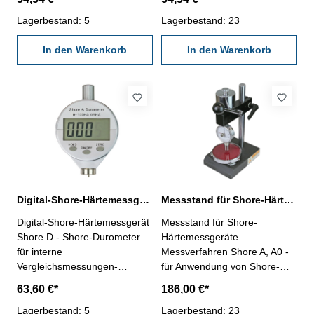
Elastomere, Neopren, Silikon,
Schwämme- Digtal-Anzeige
Vinyl, weiche Kunststoffe, Filz,
Lagerbestand: 5
mit Ein/Aus-, Null- und Hold-
Lagerbestand: 23
Leder- Digtal-Anzeige mit
Taste- im Behältnis/Kasten
Ein/Aus-, Null- und Hold-
In den Warenkorb
Spitzenform C:
In den Warenkorb
Taste- im Behältnis/Kasten
Kugelmesskopf Ø 2,5 mm
Spitzenform A: flache
Messbereich 0 - 100 HC
Kegelspitze (ø 0,79 mm), 35°
Ablesung 0,5 HC
Messbereich 0 - 100 HA
Ablesung 0,5 HA
Digital-Shore-Härtemessgerät Shore D 0 - 100 HD
Messstand für Shore-Härtemessgeräte
Digital-Shore-Härtemessgerät
Messstand für Shore-
Shore D - Shore-Durometer
Härtemessgeräte
für interne
Messverfahren Shore A, A0 -
Vergleichsmessungen-
für Anwendung von Shore-
geeignet für Kunststoffe,
Härteprüfern mit konstanter
63,60 €*
186,00 €*
Kunstharz, Resopal, Epoxid,
Anpresskraft- Höhe
Plexiglas etc.- Digtal-Anzeige
Lagerbestand: 5
verstellbar- mit Anlift-Hebel,
Lagerbestand: 23