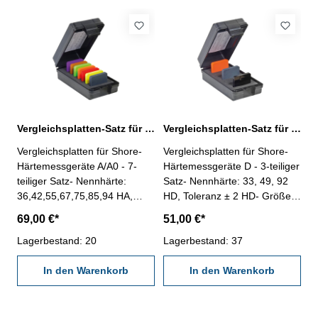
Erfassen des Spitzwertes- im
etc- mit Schleppzeiger zum
Behältnis/Kasten Spitzenform
Erfassen des Spitzwertes- im
C: Kugel 2,5 mm Messbereich
Behältnis/Kasten Spitzenform
0 - 100 HC Ablesung 1 HC
D: Kegel, 30°, SR 0,1 mm
Messbereich 0 - 100 HD
Ablesung 1 HD
Vergleichsplatten-Satz für Shore-Härtemessgeräte A/A0
Vergleichsplatten-Satz für Shore-Härtemessgeräte D
Vergleichsplatten für Shore-
Vergleichsplatten für Shore-
Härtemessgeräte A/A0 - 7-
Härtemessgeräte D - 3-teiliger
teiliger Satz- Nennhärte:
Satz- Nennhärte: 33, 49, 92
36,42,55,67,75,85,94 HA,
HD, Toleranz ± 2 HD- Größe :
Toleranz ± 2 HA- Größe : 50 x
50 x 50 x 8 mm- in stablier
69,00 €*
51,00 €*
50 x 8 mm- in stablier
Kunststoffkassette
Kunststoffkassette
Lagerbestand: 20
Lagerbestand: 37
In den Warenkorb
In den Warenkorb