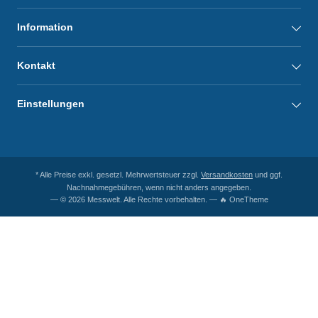
Information
Kontakt
Einstellungen
* Alle Preise exkl. gesetzl. Mehrwertsteuer zzgl.
Versandkosten
und ggf.
Nachnahmegebühren, wenn nicht anders angegeben.
— © 2026 Messwelt. Alle Rechte vorbehalten. — 🔥 OneTheme