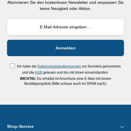
Abonnieren Sie den kostenlosen Newsletter und verpassen Sie
Stativen- Stativaufnahme 1/4"
keine Neuigkeit oder Aktion.
und 5/8"- Lieferumfang:
PocketPlane-Laser 3G,
Kompaktstativ 150 cm,
PocketWallHolder, Magnet-
Zielplatte grün,
Lasersichtbrille, Li-Ion
Akkupack, Netz-/Ladegerät
inkl. internat. Adapter, USB-C-
Kabel, Tragekoffer
Ich habe die
Datenschutzbestimmungen
zur Kenntnis genommen
und die
AGB
gelesen und bin mit ihnen einverstanden.
WICHTIG:
Du erhältst im Anschluss eine E-Mail mit einem
Bestätigungslink (Bitte schaue auch im SPAM nach).
Shop-Service