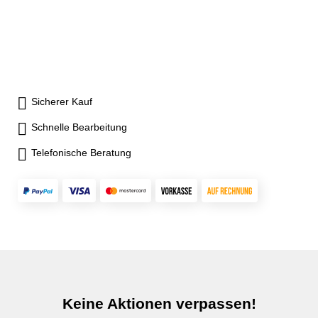
Lasers an Wänden,
eignet sich zum Anbringen des
Laserkreise zum präzisen
Metallkonstruktionen und
Lasers an Wänden,
Ausrichten von
Stativen- Stativaufnahme 1/4"
Metallkonstruktionen und
Gegenständen- die
und 5/8"- Lieferumfang:
Stativen- Stativaufnahme 1/4"
Laserkreuze bilden eine
PocketCross-Laser 2G,
und 5/8"- Lieferumfang:
Lotfunktion zum synchronen
Pocket Wall Holder, Magnet-
PocketCross-Laser 2G,
Arbeiten an Boden und
Zielplatte grün,
Kompaktstativ 150 cm, Pocket
Sicherer Kauf
Decke- für das Anlegen von
Lasersichtbrille, Li-Ion
Wall Holder, Magnet-Zielplatte
Gefällen steht der manuelle
Akkupack, Netz-/Ladegerät
grün, Lasersichtbrille, Li-Ion
Schnelle Bearbeitung
Neigungsmodus zur
inkl. internat. Adapter, USB-C-
Akkupack, Netz-/Ladegerät
Verfügung- mehrfach
Kabel, Tragekoffer
inkl. internat. Adapter, USB-C-
Telefonische Beratung
ausziehbare Stativbeine und
Kabel, Tragekoffer
Kurbelhub (30 cm) am
Kompaktstativ sorgen für
einen großen
Einstellungsbereich- der
PocketWallHolder ist eine
multifunktionale,
höhenverstellbare und
magnetische Halterung zur
Anbringung an Wänden,
Keine Aktionen verpassen!
Metallkonstruktionen und auf