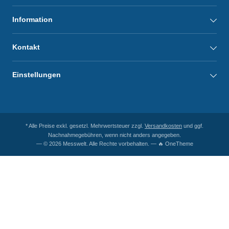
Information
Kontakt
Einstellungen
* Alle Preise exkl. gesetzl. Mehrwertsteuer zzgl.
Versandkosten
und ggf.
Nachnahmegebühren, wenn nicht anders angegeben.
— © 2026 Messwelt. Alle Rechte vorbehalten. — 🔥 OneTheme