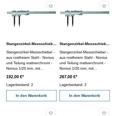
Stangenzirkel-Messschieber 1500 mm
Stangenzirkel-Messschieber 2000 mm
Stangenzirkel-Messschieber -
Stangenzirkel-Messschieber -
aus rostfreiem Stahl - Nonius
aus rostfreiem Stahl - Nonius
und Teilung mattverchromt -
und Teilung mattverchromt -
Nonius 1/20 mm, mit
Nonius 1/20 mm, mit
Feineinstellung - mit flacher
Feineinstellung - mit flacher
192,00 €*
267,00 €*
Vierkantstange -
Vierkantstange -
auswechselbare HM-Spitzen
Lagerbestand: 2
auswechselbare HM-Spitzen
Lagerbestand: 2
Messbereich : 1500 mm
Messbereich : 2000 mm
In den Warenkorb
Speditionsware! Bitte
In den Warenkorb
beachten Sie unsere
Lieferbedingungen!