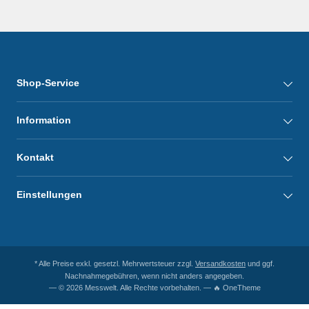
Shop-Service
Information
Kontakt
Einstellungen
* Alle Preise exkl. gesetzl. Mehrwertsteuer zzgl.
Versandkosten
und ggf.
Nachnahmegebühren, wenn nicht anders angegeben.
— © 2026 Messwelt. Alle Rechte vorbehalten. — 🔥 OneTheme