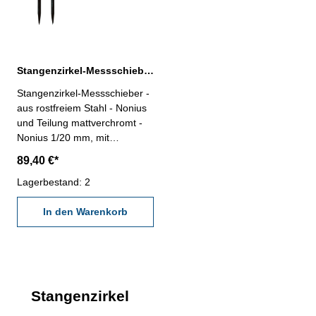
Stangenzirkel-Messschieber 500 mm
Stangenzirkel-Messschieber -
aus rostfreiem Stahl - Nonius
und Teilung mattverchromt -
Nonius 1/20 mm, mit
Feineinstellung - mit flacher
89,40 €*
Vierkantstange -
auswechselbare HM-Spitzen
Lagerbestand: 2
Messbereich : 500 mm
In den Warenkorb
Stangenzirkel