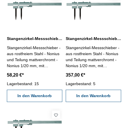
Stangenzirkel-Messschieber 300 mm
Stangenzirkel-Messschieber 3000 mm
Stangenzirkel-Messschieber -
Stangenzirkel-Messschieber -
aus rostfreiem Stahl - Nonius
aus rostfreiem Stahl - Nonius
und Teilung mattverchromt -
und Teilung mattverchromt -
Nonius 1/20 mm, mit
Nonius 1/20 mm, mit
Feineinstellung - mit flacher
Feineinstellung - mit flacher
58,20 €*
357,00 €*
Vierkantstange -
Vierkantstange -
auswechselbare HM-Spitzen
Lagerbestand: 15
auswechselbare HM-Spitzen
Lagerbestand: 5
Messbereich : 300 mm
Messbereich : 3000 mm
In den Warenkorb
Speditionsware! Bitte
In den Warenkorb
beachten Sie unsere
Lieferbedingungen!