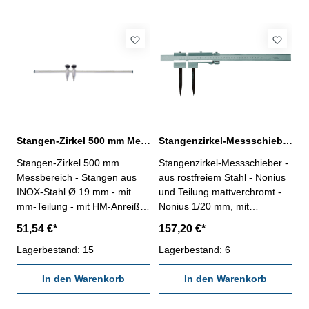
Stangen-Zirkel 500 mm Messbereich mit HM-Spitzen
Stangenzirkel-Messschieber 1000 mm
Stangen-Zirkel 500 mm
Stangenzirkel-Messschieber -
Messbereich - Stangen aus
aus rostfreiem Stahl - Nonius
INOX-Stahl Ø 19 mm - mit
und Teilung mattverchromt -
mm-Teilung - mit HM-Anreiß-
Nonius 1/20 mm, mit
Spitzen
Feineinstellung - mit flacher
51,54 €*
157,20 €*
Vierkantstange -
Lagerbestand: 15
auswechselbare HM-Spitzen
Lagerbestand: 6
Messbereich : 1000 mm
In den Warenkorb
In den Warenkorb