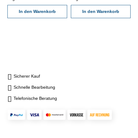
Genauigkeit DIN 863 - mit
Genauigkeit DIN 863 - mit
Ratsche, mit Einstellmaß - im
In den Warenkorb
Ratsche, mit Einstellmaß - im
In den Warenkorb
Behältnis/Kasten Messbereich
Behältnis/Kasten Messbereich
50 - 75 mm
75 - 100 mm
Sicherer Kauf
Schnelle Bearbeitung
Telefonische Beratung