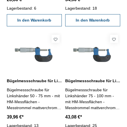
Spindelsteigung 0,5 mm -
Spindelsteigung 0,5 mm -
Ablesung 0,01 mm,
Lagerbestand: 6
Ablesung 0,01 mm,
Lagerbestand: 18
Genauigkeit DIN 863 - mit
Genauigkeit DIN 863 - mit
Ratsche - im Behältnis/Kasten
In den Warenkorb
Ratsche, mit Einstellmaß - im
In den Warenkorb
Messbereich 0 - 25 mm
Behältnis/Kasten Messbereich
25 - 50 mm
Bügelmessschraube für Linkshänder 50 - 75 mm DIN 863
Bügelmessschraube für Linkshänder 75 - 100 mm DIN 863
Bügelmessschraube für
Bügelmessschraube für
Linkshänder 50 - 75 mm - mit
Linkshänder 75 - 100 mm -
HM-Messflächen -
mit HM-Messflächen -
Messtrommel mattverchromt-
Messtrommel mattverchromt-
Messspindel Ø 6,5 mm,
Messspindel Ø 6,5 mm,
39,96 €*
43,08 €*
Spindelsteigung 0,5 mm -
Spindelsteigung 0,5 mm -
Ablesung 0,01 mm,
Lagerbestand: 13
Ablesung 0,01 mm,
Lagerbestand: 25