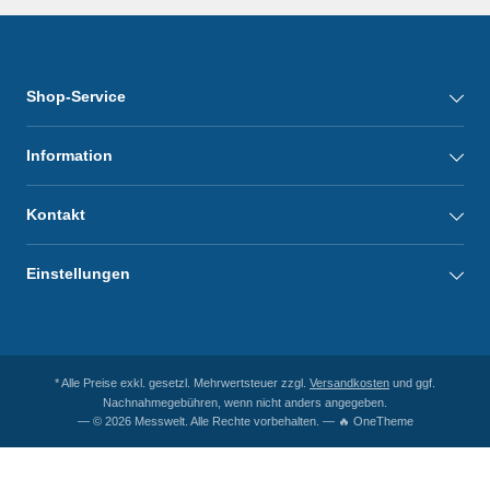
Shop-Service
Information
Kontakt
Einstellungen
* Alle Preise exkl. gesetzl. Mehrwertsteuer zzgl.
Versandkosten
und ggf.
Nachnahmegebühren, wenn nicht anders angegeben.
— © 2026 Messwelt. Alle Rechte vorbehalten. — 🔥 OneTheme