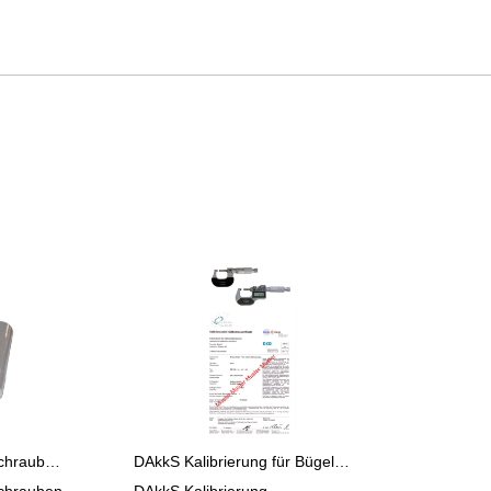
Halter für Bügelmessschrauben bis 100 mm Neigung einstellbar
DAkkS Kalibrierung für Bügelmessschrauben > 25 - 100 mm
schrauben
DAkkS Kalibrierung