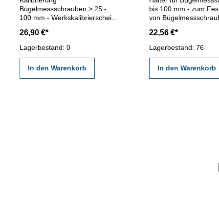
Bügelmessschrauben > 25 -
bis 100 mm - zum Fes
100 mm - Werkskalibrierschein
von Bügelmessschrau
für analoge und digitale
Messen - für
26,90 €*
22,56 €*
Bügelmessschrauben > 25 -
Bügelmesschrauben /
100 mm Messbereich - erstellt
Mikrometer bis 100 
Lagerbestand: 0
Lagerbestand: 76
durch ein Kalibrierlabor- nach
Messbereich - Neigun
den gültigen Vorschriften von
einstellbar - zusamme
In den Warenkorb
In den Warenkorb
VDI/VDE/DGQ 2618 oder nach
- Gewicht 750 g
angegebenen Werksnormen