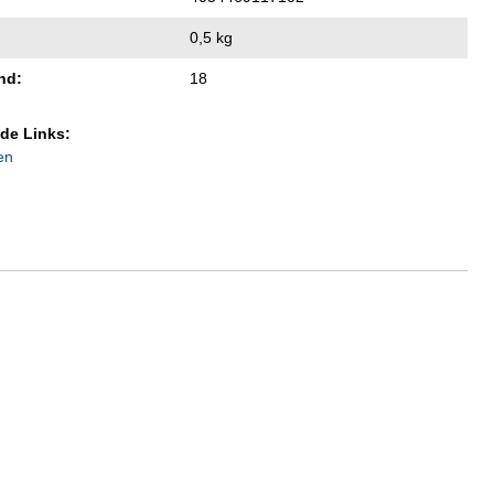
0,5 kg
nd:
18
de Links:
en