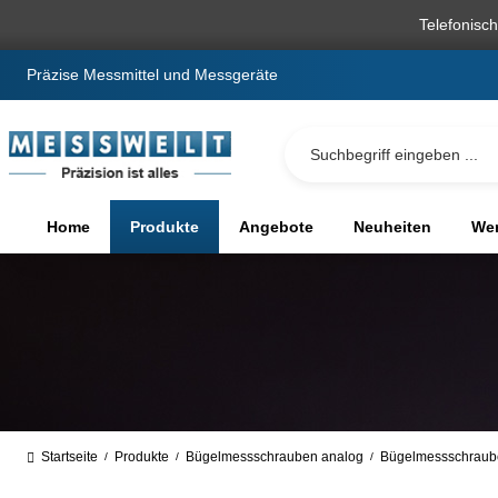
springen
Zur Hauptnavigation springen
Telefonisc
Präzise Messmittel und Messgeräte
Home
Produkte
Angebote
Neuheiten
We
Startseite
Produkte
Bügelmessschrauben analog
Bügelmessschraube
/
/
/