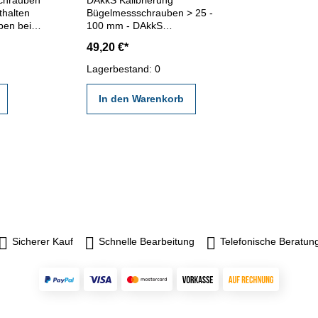
thalten
Bügelmessschrauben > 25 -
ben beim
100 mm - DAkkS
Kalibrierschein für analoge und
49,20 €*
digitale Bügelmessschrauben >
mm
25 - 100 mm Messbereich -
Lagerbestand: 0
g
erstellt durch ein Kalibrierlabor-
nklappbar
nach den gültigen Vorschriften
In den Warenkorb
von VDI/VDE/DGQ 2618 oder
nach angegebenen
Werksnormen
Sicherer Kauf
Schnelle Bearbeitung
Telefonische Beratun