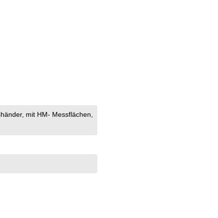
kshänder
, mit HM- Messflächen
,