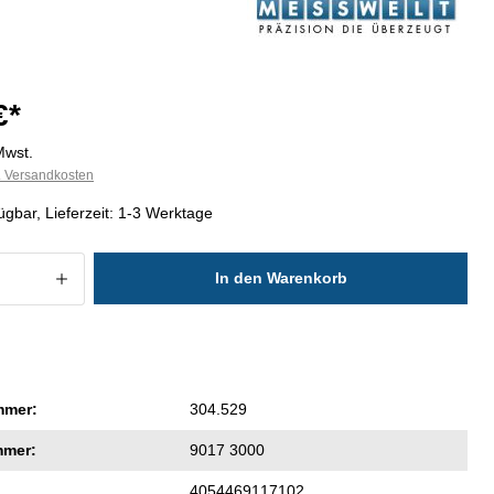
€*
Mwst.
l. Versandkosten
ügbar, Lieferzeit: 1-3 Werktage
 Anzahl: Gib den gewünschten Wert ein
In den Warenkorb
mmer:
304.529
mmer:
9017 3000
4054469117102