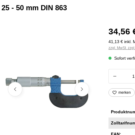
25 - 50 mm DIN 863
34,56 
41,13 € inkl. 
zzgl. MwSt. zzg
Sofort verf
Produkt
merken
Produktnu
Zolltarifnu
EAN: