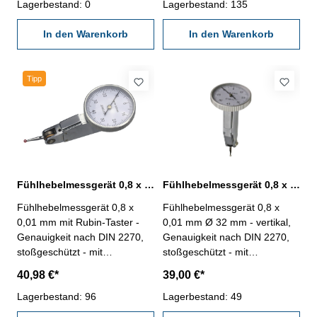
automatische Umkehr der
Lagerbestand: 0
automatische Umkehr der
Lagerbestand: 135
Messrichtung - mit
Messrichtung - mit
Schwalbenschwanzführungen
In den Warenkorb
Schwalbenschwanzführungen
In den Warenkorb
für Einspannschaft Ø 6 mm
für Einspannschaft Ø 6 mm
und Ø 8 mm (inkl.) - im
und Ø 8 mm (inkl.) - im
Behältnis / Kasten Bezifferung:
Behältnis / Kasten Bezifferung:
Tipp
0-100-0 mmAblesung: 0,002
0-40-0 mmAblesung: 0,01 mm
mm Messbereich: 0,2 mm
Messbereich: 0,8 mm
Fühlhebelmessgerät 0,8 x 0,01 mm Ø 32 mm mit Rubin-Taster
Fühlhebelmessgerät 0,8 x 0,01 mm Ø 32 mm vertikal
Fühlhebelmessgerät 0,8 x
Fühlhebelmessgerät 0,8 x
0,01 mm mit Rubin-Taster -
0,01 mm Ø 32 mm - vertikal,
Genauigkeit nach DIN 2270,
Genauigkeit nach DIN 2270,
stoßgeschützt - mit
stoßgeschützt - mit
Hartmetallkugel bestücktem
Hartmetallkugel bestücktem
40,98 €*
39,00 €*
Messeinsatz Ø 2 mm -
Messeinsatz Ø 2 mm -
automatische Umkehr der
Lagerbestand: 96
automatische Umkehr der
Lagerbestand: 49
Messrichtung - mit
Messrichtung - mit