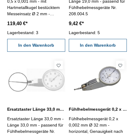
0,5 x 0,001 mm - mit
Länge 19,0 mm - passend für
Hartmetallkugel bestücktem
Fühlhebelmessgeräte Nr.
Messeinsatz Ø 2 mm -
208.004.5
automatische Umkehr der
119,40 €*
9,42 €*
Messrichtung - mit
Schwalbenschwanzführungen
Lagerbestand: 3
Lagerbestand: 5
für Einspannschaft Ø 6 mm
und Ø 8 mm (inkl.) -
In den Warenkorb
In den Warenkorb
Digitalanzeige mit Laufbalken,
beliebig drehbar - Ablesung
0,001 mm- mit Mode-, Set-
und Data-Taste -
Messmethode: Standard,
Maximum, Minimum und
Differenzfeld - im
Behältnis/Kasten -
Messbereich: ± 0,5 mm -
Genauigkeit: 0,02 mm
Ersatztaster Länge 33,0 mm für Fühlhebelmessgeräte
Fühlhebelmessgerät 0,2 x 0,002 mm Ø 32 mm horizontal
Ersatztaster Länge 33,0 mm -
Fühlhebelmessgerät 0,2 x
Länge 33,0 mm - passend für
0,002 mm Ø 32 mm -
Fühlhebelmessgeräte Nr.
horizontal, Genauigkeit nach