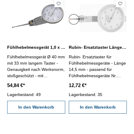
Behältnis / Kasten Bezifferung:
Behältnis / Kasten Bezifferung:
0-40-0 mmAblesung: 0,01 mm
0-50-0 mmAblesung: 0,01 mm
Messbereich: 0,8 mm
Messbereich: 1,0 mm
Fühlhebelmessgerät 1,0 x 0,01 mm Ø 40 mm mit 33 mm langem Taster
Rubin- Ersatztaster Länge 14,5 mm für Fühlhebelmessgeräte
Fühlhebelmessgerät Ø 40 mm
Rubin- Ersatztaster für
mit 33 mm langem Taster -
Fühlhebelmessgeräte - Länge
Genauigkeit nach Werksnorm,
14,5 mm - passend für
stoßgeschützt - mit
Fühlhebelmessgeräte Nr.
Hartmetallkugel bestücktem
208.004.8 und 208.004.9
54,84 €*
12,72 €*
Messeinsatz Ø 2 mm -
automatische Umkehr der
Lagerbestand: 49
Lagerbestand: 35
Messrichtung - mit
Schwalbenschwanzführungen
In den Warenkorb
In den Warenkorb
für Einspannschaft Ø 6 mm
und Ø 8 mm (inkl.) - im
Behältnis / Kasten Bezifferung:
0-50-0 mmAblesung: 0,01 mm