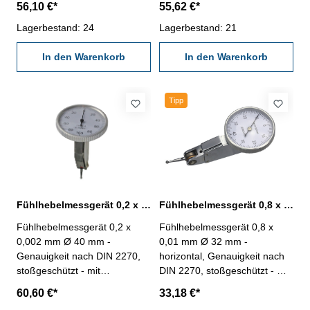
56,10 €*
55,62 €*
mm - automatische Umkehr
Messeinsatz Ø 2 mm -
der Messrichtung - mit
Lagerbestand: 24
automatische Umkehr der
Lagerbestand: 21
Schwalbenschwanzführungen
Messrichtung - mit
für Einspannschaft Ø 6 mm
In den Warenkorb
Schwalbenschwanzführungen
In den Warenkorb
und Ø 8 mm (inkl.) - im
für Einspannschaft Ø 6 mm
Behältnis / Kasten Bezifferung:
und Ø 8 mm (inkl.) - im
0-100-0 mmAblesung: 0,002
Behältnis / Kasten Bezifferung:
Tipp
mm Messbereich: 0,2 mm
0-100-0 mmAblesung: 0,002
mm Messbereich: 0,2 mm
Fühlhebelmessgerät 0,2 x 0,002 mm Ø 40 mm vertikal
Fühlhebelmessgerät 0,8 x 0,01 mm Ø 32 mm horizontal
Fühlhebelmessgerät 0,2 x
Fühlhebelmessgerät 0,8 x
0,002 mm Ø 40 mm -
0,01 mm Ø 32 mm -
Genauigkeit nach DIN 2270,
horizontal, Genauigkeit nach
stoßgeschützt - mit
DIN 2270, stoßgeschützt - mit
Hartmetallkugel bestücktem
Hartmetallkugel bestücktem
60,60 €*
33,18 €*
Messeinsatz Ø 2 mm -
Messeinsatz Ø 2 mm -