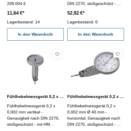
208.004.6
DIN 2270, stoßgeschützt - mit
HM bestücktem Messeinsatz
11,64 €*
52,92 €*
Ø 2 mm - automatische
Lagerbestand: 14
Umkehr der Messrichtung -
Lagerbestand: 0
mit
In den Warenkorb
Schwalbenschwanzführungen
In den Warenkorb
für Einspannschaft Ø 6 mm
und Ø 8 mm (inkl.) - im
Behältnis / Kasten Bezifferung:
0-100-0 mmAblesung: 0,002
mm Messbereich: 0,2 mm
Fühlhebelmessgerät 0,2 x 0,002 mm Ø 32 mm vertikal
Fühlhebelmessgerät 0,2 x 0,002 mm Ø 40 mm horizontal
Fühlhebelmessgerät 0,2 x
Fühlhebelmessgerät 0,2 x
0,002 mm vertikal -
0,002 mm Ø 40 mm -
Genauigkeit nach DIN 2270,
horizontal, Genauigkeit nach
stoßgeschützt - mit HM
DIN 2270, stoßgeschützt - mit
bestücktem Messeinsatz Ø 2
Hartmetallkugel bestücktem