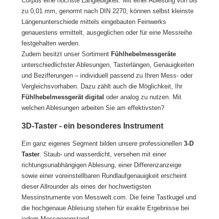
Corpus eine höchste Langlebigkeit. Mit einer Ablesung von bis
zu 0,01 mm, genormt nach DIN 2270, können selbst kleinste
Längenunterschiede mittels eingebauten Feinwerks
genauestens ermittelt, ausgeglichen oder für eine Messreihe
festgehalten werden.
Zudem besitzt unser Sortiment
Fühlhebelmessgeräte
unterschiedlichster Ablesungen, Tasterlängen, Genauigkeiten
und Bezifferungen – individuell passend zu Ihren Mess- oder
Vergleichsvorhaben. Dazu zählt auch die Möglichkeit, Ihr
Fühlhebelmessgerät digital
oder analog zu nutzen. Mit
welchen Ablesungen arbeiten Sie am effektivsten?
3D-Taster - ein besonderes Instrument
Ein ganz eigenes Segment bilden unsere professionellen
3-D
Taster
. Staub- und wasserdicht, versehen mit einer
richtungsunabhängigen Ablesung, einer Differenzanzeige
sowie einer voreinstellbaren Rundlaufgenauigkeit erscheint
dieser Allrounder als eines der hochwertigsten
Messinstrumente von Messwelt.com. Die feine Tastkugel und
die hochgenaue Ablesung stehen für exakte Ergebnisse bei
jedem Messgegenstand.