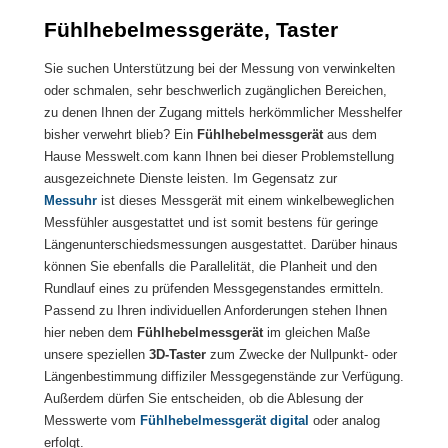
Messbereich: 1,0 mm
Fühlhebelmessgeräte, Taster
Sie suchen Unterstützung bei der Messung von verwinkelten
oder schmalen, sehr beschwerlich zugänglichen Bereichen,
zu denen Ihnen der Zugang mittels herkömmlicher Messhelfer
bisher verwehrt blieb? Ein
Fühlhebelmessgerät
aus dem
Hause Messwelt.com kann Ihnen bei dieser Problemstellung
ausgezeichnete Dienste leisten. Im Gegensatz zur
Messuhr
ist dieses Messgerät mit einem winkelbeweglichen
Messfühler ausgestattet und ist somit bestens für geringe
Längenunterschiedsmessungen ausgestattet. Darüber hinaus
können Sie ebenfalls die Parallelität, die Planheit und den
Rundlauf eines zu prüfenden Messgegenstandes ermitteln.
Passend zu Ihren individuellen Anforderungen stehen Ihnen
hier neben dem
Fühlhebelmessgerät
im gleichen Maße
unsere speziellen
3D-Taster
zum Zwecke der Nullpunkt- oder
Längenbestimmung diffiziler Messgegenstände zur Verfügung.
Außerdem dürfen Sie entscheiden, ob die Ablesung der
Messwerte vom
Fühlhebelmessgerät
digital
oder analog
erfolgt.