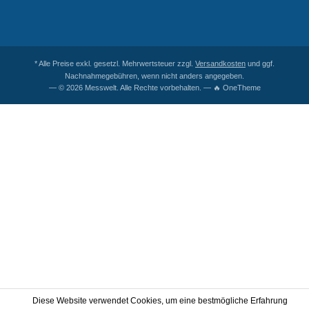
* Alle Preise exkl. gesetzl. Mehrwertsteuer zzgl.
Versandkosten
und ggf.
Nachnahmegebühren, wenn nicht anders angegeben.
— © 2026 Messwelt. Alle Rechte vorbehalten. — 🔥 OneTheme
Diese Website verwendet Cookies, um eine bestmögliche Erfahrung