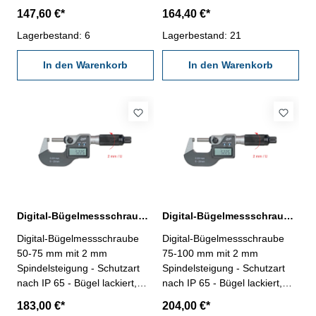
Messtrommel mattverchromt -
Messtrommel mattverchromt -
147,60 €*
164,40 €*
mit HM-Messflächen ø 6,5
mit HM-Messflächen ø 6,5
mm - Digital-Anzeige mit
Lagerbestand: 6
mm - Digital-Anzeige mit
Lagerbestand: 21
ON/OFF-, ABS/INC-, SET-
ON/OFF-, ABS/INC-, SET-
und UNIT-Taste -
In den Warenkorb
und UNIT-Taste -
In den Warenkorb
Spindelsteigung 2 mm - mit
Spindelsteigung 2 mm - mit
Friktionsratsche - Ablesung
Friktionsratsche - Ablesung
0,001 mm, Genauigkeit DIN
0,001 mm, Genauigkeit DIN
863 - im Behältnis/Kasten
863 - mit Einstellmaß - im
Messbereich 0 - 25 mm
Behältnis/Kasten Messbereich
25 - 50 mm
Digital-Bügelmessschraube 50-75 mm mit 2 mm Spindelsteigung IP 65
Digital-Bügelmessschraube 75-100 mm mit 2 mm Spindelsteigung IP 65
Digital-Bügelmessschraube
Digital-Bügelmessschraube
50-75 mm mit 2 mm
75-100 mm mit 2 mm
Spindelsteigung - Schutzart
Spindelsteigung - Schutzart
nach IP 65 - Bügel lackiert,
nach IP 65 - Bügel lackiert,
Messtrommel mattverchromt -
Messtrommel mattverchromt -
183,00 €*
204,00 €*
mit HM-Messflächen ø 6,5
mit HM-Messflächen ø 6,5