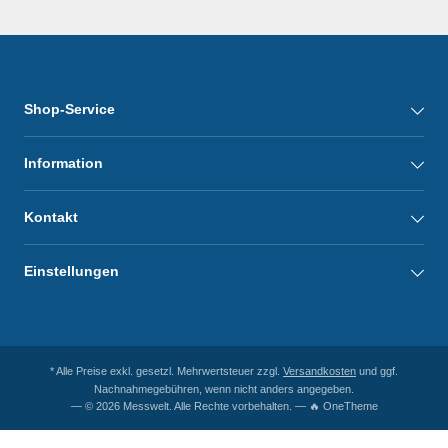
Shop-Service
Information
Kontakt
Einstellungen
* Alle Preise exkl. gesetzl. Mehrwertsteuer zzgl.
Versandkosten
und ggf.
Nachnahmegebühren, wenn nicht anders angegeben.
— © 2026 Messwelt. Alle Rechte vorbehalten. — 🔥 OneTheme