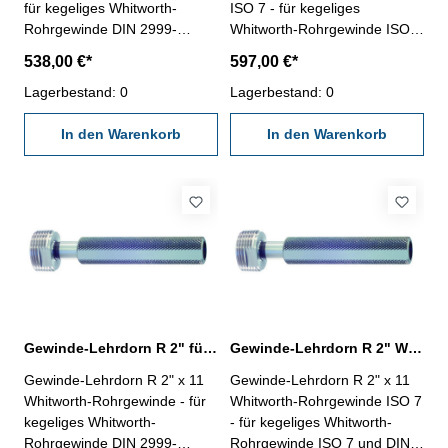
für kegeliges Whitworth-
ISO 7 - für kegeliges
Rohrgewinde DIN 2999-
Whitworth-Rohrgewinde ISO 7
Rechtsgewinde, "Gut" und
und DIN EN 10226-
538,00 €*
597,00 €*
"Ausschuss"- die
Rechtsgewinde, "Gut" und
Grenzlehrdorne sind mit GLD-
Lagerbestand: 0
"Ausschuss"- die
Lagerbestand: 0
Rp DIN 2999 beschriftet
Grenzlehrdorne ISO 7-2:2000
Nennmaß: R 2 1/2" x 11
In den Warenkorb
und DIN EN 10226-3 sind mit
In den Warenkorb
ISO 7 Rc/Rp Nr. 1 beschriftet
Nennmaß: R 2 1/2" x 11
Gewinde-Lehrdorn R 2" für Whitworth-Rohrgewinde
Gewinde-Lehrdorn R 2" Whitworth-Rohrgewinde ISO 7
Gewinde-Lehrdorn R 2" x 11
Gewinde-Lehrdorn R 2" x 11
Whitworth-Rohrgewinde - für
Whitworth-Rohrgewinde ISO 7
kegeliges Whitworth-
- für kegeliges Whitworth-
Rohrgewinde DIN 2999-
Rohrgewinde ISO 7 und DIN