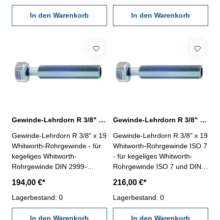
Rp DIN 2999 beschriftet
und DIN EN 10226-3 sind mit
Nennmaß: R 3/4" x 14
In den Warenkorb
ISO 7 Rc/Rp Nr. 1 beschriftet
In den Warenkorb
Nennmaß: R 3/4" x 14
Gewinde-Lehrdorn R 3/8" für Whitworth-Rohrgewinde
Gewinde-Lehrdorn R 3/8" Whitworth-Rohrgewinde ISO 7
Gewinde-Lehrdorn R 3/8" x 19
Gewinde-Lehrdorn R 3/8" x 19
Whitworth-Rohrgewinde - für
Whitworth-Rohrgewinde ISO 7
kegeliges Whitworth-
- für kegeliges Whitworth-
Rohrgewinde DIN 2999-
Rohrgewinde ISO 7 und DIN
Rechtsgewinde, "Gut" und
EN 10226- Rechtsgewinde,
194,00 €*
216,00 €*
"Ausschuss"- die
"Gut" und "Ausschuss"- die
Grenzlehrdorne sind mit GLD-
Lagerbestand: 0
Grenzlehrdorne ISO 7-2:2000
Lagerbestand: 0
Rp DIN 2999 beschriftet
und DIN EN 10226-3 sind mit
Nennmaß: R 3/8" x 19
In den Warenkorb
ISO 7 Rc/Rp Nr. 1 beschriftet
In den Warenkorb