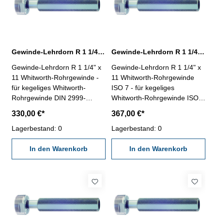
Gewinde-Lehrdorn R 1 1/4" für Whitworth-Rohrgewinde
Gewinde-Lehrdorn R 1 1/4" Whitworth-Rohrgewinde ISO 7
Gewinde-Lehrdorn R 1 1/4" x
Gewinde-Lehrdorn R 1 1/4" x
11 Whitworth-Rohrgewinde -
11 Whitworth-Rohrgewinde
für kegeliges Whitworth-
ISO 7 - für kegeliges
Rohrgewinde DIN 2999-
Whitworth-Rohrgewinde ISO 7
Rechtsgewinde, "Gut" und
und DIN EN 10226-
330,00 €*
367,00 €*
"Ausschuss"- die
Rechtsgewinde, "Gut" und
Grenzlehrdorne sind mit GLD-
Lagerbestand: 0
"Ausschuss"- die
Lagerbestand: 0
Rp DIN 2999 beschriftet
Grenzlehrdorne ISO 7-2:2000
Nennmaß: R 1 1/4" x 11
In den Warenkorb
und DIN EN 10226-3 sind mit
In den Warenkorb
ISO 7 Rc/Rp Nr. 1 beschriftet
Nennmaß: R 1 1/4" x 11