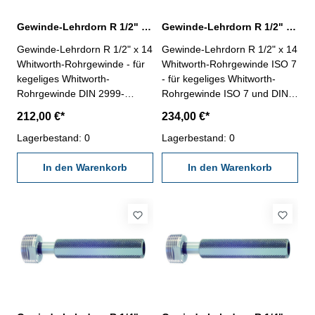
Gewinde-Lehrdorn R 1/2" für Whitworth-Rohrgewinde
Gewinde-Lehrdorn R 1/2" Whitworth-Rohrgewinde ISO 7
Gewinde-Lehrdorn R 1/2" x 14
Gewinde-Lehrdorn R 1/2" x 14
Whitworth-Rohrgewinde - für
Whitworth-Rohrgewinde ISO 7
kegeliges Whitworth-
- für kegeliges Whitworth-
Rohrgewinde DIN 2999-
Rohrgewinde ISO 7 und DIN
Rechtsgewinde, "Gut" und
EN 10226- Rechtsgewinde,
212,00 €*
234,00 €*
"Ausschuss"- die
"Gut" und "Ausschuss"- die
Grenzlehrdorne sind mit GLD-
Lagerbestand: 0
Grenzlehrdorne ISO 7-2:2000
Lagerbestand: 0
Rp DIN 2999 beschriftet
und DIN EN 10226-3 sind mit
Nennmaß: R 1/2" x 14
In den Warenkorb
ISO 7 Rc/Rp Nr. 1 beschriftet
In den Warenkorb
Nennmaß: R 1/2" x 14