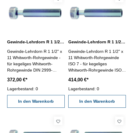
Gewinde-Lehrdorn R 1 1/2" für Whitworth-Rohrgewinde
Gewinde-Lehrdorn R 1 1/2" Whitworth-Rohrgewinde ISO 7
Gewinde-Lehrdorn R 1 1/2" x
Gewinde-Lehrdorn R 1 1/2" x
11 Whitworth-Rohrgewinde -
11 Whitworth-Rohrgewinde
für kegeliges Whitworth-
ISO 7 - für kegeliges
Rohrgewinde DIN 2999-
Whitworth-Rohrgewinde ISO 7
Rechtsgewinde, "Gut" und
und DIN EN 10226-
372,00 €*
414,00 €*
"Ausschuss"- die
Rechtsgewinde, "Gut" und
Grenzlehrdorne sind mit GLD-
Lagerbestand: 0
"Ausschuss"- die
Lagerbestand: 0
Rp DIN 2999 beschriftet
Grenzlehrdorne ISO 7-2:2000
Nennmaß: R 1 1/2" x 11
In den Warenkorb
und DIN EN 10226-3 sind mit
In den Warenkorb
ISO 7 Rc/Rp Nr. 1 beschriftet
Nennmaß: R 1 1/2" x 11