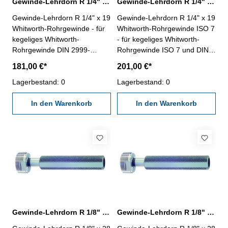
Gewinde-Lehrdorn R 1/4" für Whitworth-Rohrgewinde
Gewinde-Lehrdorn R 1/4" Whitworth-Rohrgewinde ISO 7
Gewinde-Lehrdorn R 1/4" x 19
Gewinde-Lehrdorn R 1/4" x 19
Whitworth-Rohrgewinde - für
Whitworth-Rohrgewinde ISO 7
kegeliges Whitworth-
- für kegeliges Whitworth-
Rohrgewinde DIN 2999-
Rohrgewinde ISO 7 und DIN
Rechtsgewinde, "Gut" und
EN 10226- Rechtsgewinde,
181,00 €*
201,00 €*
"Ausschuss"- die
"Gut" und "Ausschuss"- die
Grenzlehrdorne sind mit GLD-
Lagerbestand: 0
Grenzlehrdorne ISO 7-2:2000
Lagerbestand: 0
Rp DIN 2999 beschriftet
und DIN EN 10226-3 sind mit
Nennmaß: R 1/4" x 19
In den Warenkorb
ISO 7 Rc/Rp Nr. 1 beschriftet
In den Warenkorb
Nennmaß: R 1/4" x 19
Gewinde-Lehrdorn R 1/8" für Whitworth-Rohrgewinde
Gewinde-Lehrdorn R 1/8" Whitworth-Rohrgewinde ISO 7