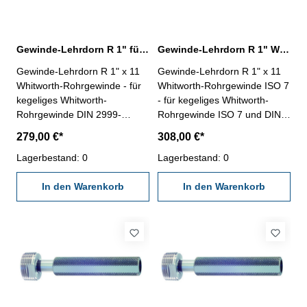
Gewinde-Lehrdorn R 1" für Whitworth-Rohrgewinde
Gewinde-Lehrdorn R 1" Whitworth-Rohrgewinde ISO 7
Gewinde-Lehrdorn R 1" x 11
Gewinde-Lehrdorn R 1" x 11
Whitworth-Rohrgewinde - für
Whitworth-Rohrgewinde ISO 7
kegeliges Whitworth-
- für kegeliges Whitworth-
Rohrgewinde DIN 2999-
Rohrgewinde ISO 7 und DIN
Rechtsgewinde, "Gut" und
EN 10226- Rechtsgewinde,
279,00 €*
308,00 €*
"Ausschuss"- die
"Gut" und "Ausschuss"- die
Grenzlehrdorne sind mit GLD-
Lagerbestand: 0
Grenzlehrdorne ISO 7-2:2000
Lagerbestand: 0
Rp DIN 2999 beschriftet
und DIN EN 10226-3 sind mit
Nennmaß: R 1" x 11
In den Warenkorb
ISO 7 Rc/Rp Nr. 1 beschriftet
In den Warenkorb
Nennmaß: R 1" x 11