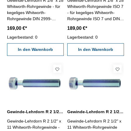
Gewinde-Lehrdorn R 1/8" x 28
Gewinde-Lehrdorn R 1/8" x 28
Whitworth-Rohrgewinde - für
Whitworth-Rohrgewinde ISO 7
kegeliges Whitworth-
- für kegeliges Whitworth-
Rohrgewinde DIN 2999-
Rohrgewinde ISO 7 und DIN
Rechtsgewinde, "Gut" und
EN 10226- Rechtsgewinde,
169,00 €*
189,00 €*
"Ausschuss"- die
"Gut" und "Ausschuss"- die
Grenzlehrdorne sind mit GLD-
Lagerbestand: 0
Grenzlehrdorne ISO 7-2:2000
Lagerbestand: 0
Rp DIN 2999 beschriftet
und DIN EN 10226-3 sind mit
Nennmaß: R 1/8" x 28
In den Warenkorb
ISO 7 Rc/Rp Nr. 1 beschriftet
In den Warenkorb
Nennmaß: R 1/8" x 28
Gewinde-Lehrdorn R 2 1/2" für Whitworth-Rohrgewinde
Gewinde-Lehrdorn R 2 1/2" Whitworth-Rohrgewinde ISO 7
Gewinde-Lehrdorn R 2 1/2" x
Gewinde-Lehrdorn R 2 1/2" x
11 Whitworth-Rohrgewinde -
11 Whitworth-Rohrgewinde