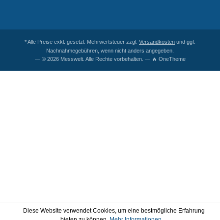
* Alle Preise exkl. gesetzl. Mehrwertsteuer zzgl.
Versandkosten
und ggf.
Nachnahmegebühren, wenn nicht anders angegeben.
— © 2026 Messwelt. Alle Rechte vorbehalten. — 🔥 OneTheme
Diese Website verwendet Cookies, um eine bestmögliche Erfahrung
bieten zu können.
Mehr Informationen ...