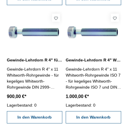
Nennmaß: R 3/8" x 19
Gewinde-Lehrdorn R 4" für Whitworth-Rohrgewinde
Gewinde-Lehrdorn R 4" Whitworth-Rohrgewinde ISO 7
Gewinde-Lehrdorn R 4" x 11
Gewinde-Lehrdorn R 4" x 11
Whitworth-Rohrgewinde - für
Whitworth-Rohrgewinde ISO 7
kegeliges Whitworth-
- für kegeliges Whitworth-
Rohrgewinde DIN 2999-
Rohrgewinde ISO 7 und DIN
Rechtsgewinde, "Gut" und
EN 10226- Rechtsgewinde,
900,00 €*
1.000,00 €*
"Ausschuss"- die
"Gut" und "Ausschuss"- die
Grenzlehrdorne sind mit GLD-
Lagerbestand: 0
Grenzlehrdorne ISO 7-2:2000
Lagerbestand: 0
Rp DIN 2999 beschriftet
und DIN EN 10226-3 sind mit
Nennmaß: R 4" x 11
In den Warenkorb
ISO 7 Rc/Rp Nr. 1 beschriftet
In den Warenkorb
Nennmaß: R 4" x 11