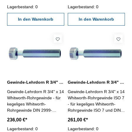
"Ausschuss"- die
"Gut" und "Ausschuss"- die
Grenzlehrdorne sind mit GLD-
Lagerbestand: 0
Grenzlehrdorne ISO 7-2:2000
Lagerbestand: 0
Rp DIN 2999 beschriftet
und DIN EN 10226-3 sind mit
Nennmaß: R 3" x 11
In den Warenkorb
ISO 7 Rc/Rp Nr. 1 beschriftet
In den Warenkorb
Nennmaß: R 3" x 11
Gewinde-Lehrdorn R 3/4" für Whitworth-Rohrgewinde
Gewinde-Lehrdorn R 3/4" Whitworth-Rohrgewinde ISO 7
Gewinde-Lehrdorn R 3/4" x 14
Gewinde-Lehrdorn R 3/4" x 14
Whitworth-Rohrgewinde - für
Whitworth-Rohrgewinde ISO 7
kegeliges Whitworth-
- für kegeliges Whitworth-
Rohrgewinde DIN 2999-
Rohrgewinde ISO 7 und DIN
Rechtsgewinde, "Gut" und
EN 10226- Rechtsgewinde,
236,00 €*
261,00 €*
"Ausschuss"- die
"Gut" und "Ausschuss"- die
Grenzlehrdorne sind mit GLD-
Lagerbestand: 0
Grenzlehrdorne ISO 7-2:2000
Lagerbestand: 0