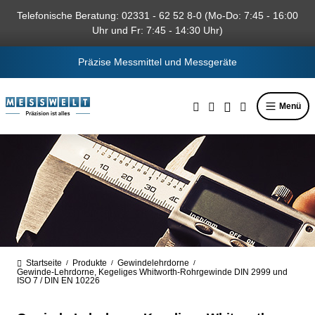
alt springen
Telefonische Beratung: 02331 - 62 52 8-0 (Mo-Do: 7:45 - 16:00
Uhr und Fr: 7:45 - 14:30 Uhr)
Präzise Messmittel und Messgeräte
Menü
Startseite
Produkte
Gewindelehrdorne
/
/
/
Gewinde-Lehrdorne, Kegeliges Whitworth-Rohrgewinde DIN 2999 und
ISO 7 / DIN EN 10226