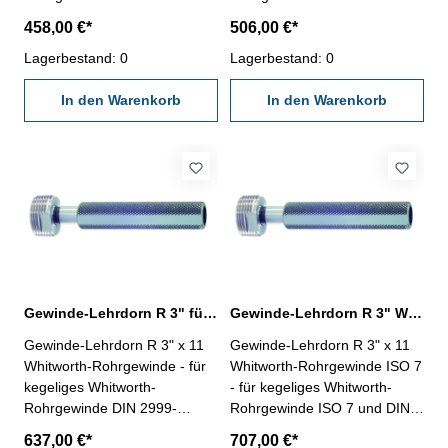
Rechtsgewinde, "Gut" und
EN 10226- Rechtsgewinde,
458,00 €*
506,00 €*
"Ausschuss"- die
"Gut" und "Ausschuss"- die
Grenzlehrdorne sind mit GLD-
Lagerbestand: 0
Grenzlehrdorne ISO 7-2:2000
Lagerbestand: 0
Rp DIN 2999 beschriftet
und DIN EN 10226-3 sind mit
Nennmaß: R 2" x 11
In den Warenkorb
ISO 7 Rc/Rp Nr. 1 beschriftet
In den Warenkorb
Nennmaß: R 2" x 11
Gewinde-Lehrdorn R 3" für Whitworth-Rohrgewinde
Gewinde-Lehrdorn R 3" Whitworth-Rohrgewinde ISO 7
Gewinde-Lehrdorn R 3" x 11
Gewinde-Lehrdorn R 3" x 11
Whitworth-Rohrgewinde - für
Whitworth-Rohrgewinde ISO 7
kegeliges Whitworth-
- für kegeliges Whitworth-
Rohrgewinde DIN 2999-
Rohrgewinde ISO 7 und DIN
Rechtsgewinde, "Gut" und
EN 10226- Rechtsgewinde,
637,00 €*
707,00 €*