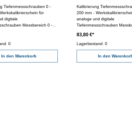
ng Tiefenmessschrauben 0 -
Kalibrierung Tiefenmessschra
200 mm - Werkskalibrierschein für
d digitale
analoge und digitale
sschrauben Messbereich 0 -
Tiefenmessschrauben Messbe
stellt durch ein Kalibrierlabor-
200 mm - erstellt durch ein Ka
83,80 €*
ültigen Vorschriften von
nach den gültigen Vorschrifte
GQ 2618 oder nach
and: 0
VDI/VDE/DGQ 2618 oder nac
Lagerbestand: 0
nen Werksnormen
angegebenen Werksnormen
In den Warenkorb
In den Warenkor