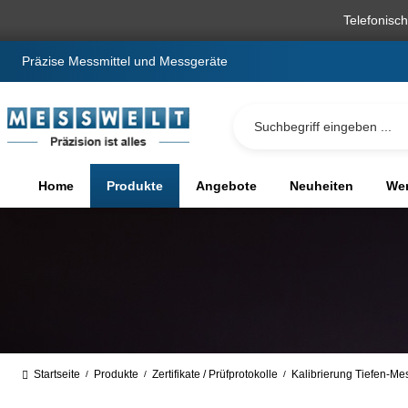
springen
Zur Hauptnavigation springen
Telefonisc
Präzise Messmittel und Messgeräte
Home
Produkte
Angebote
Neuheiten
We
Startseite
Produkte
Zertifikate / Prüfprotokolle
Kalibrierung Tiefen-M
/
/
/