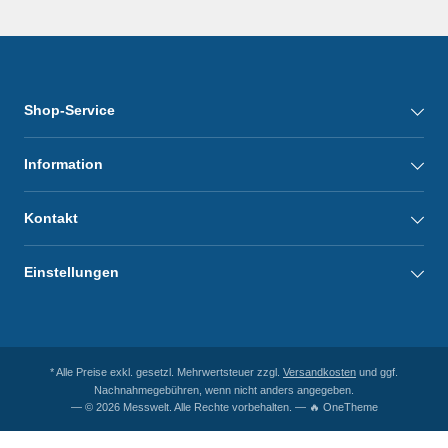
Shop-Service
Information
Kontakt
Einstellungen
* Alle Preise exkl. gesetzl. Mehrwertsteuer zzgl.
Versandkosten
und ggf.
Nachnahmegebühren, wenn nicht anders angegeben.
— © 2026 Messwelt. Alle Rechte vorbehalten. — 🔥 OneTheme