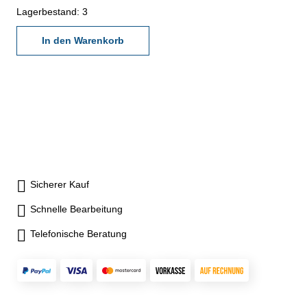
(25, 50, 75 mm) Messbereich
Lagerbestand: 3
5 - 12 N
In den Warenkorb
Sicherer Kauf
Schnelle Bearbeitung
Telefonische Beratung