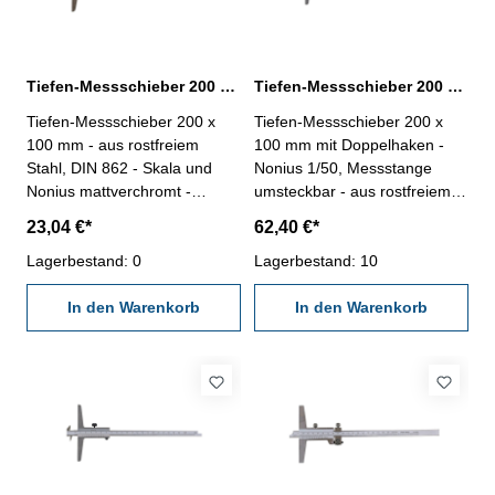
Tiefen-Messschieber 200 x 100 mm DIN 862
Tiefen-Messschieber 200 x 100 mm mit Doppelhaken DIN 862
Tiefen-Messschieber 200 x
Tiefen-Messschieber 200 x
100 mm - aus rostfreiem
100 mm mit Doppelhaken -
Stahl, DIN 862 - Skala und
Nonius 1/50, Messstange
Nonius mattverchromt -
umsteckbar - aus rostfreiem
Nonius 1/20 mm -
Stahl - Skala und Nonius
23,04 €*
62,40 €*
Brückenlänge 100 mm - im
mattverchromt - Brückenlänge
Behältnis/Kasten Messbereich
Lagerbestand: 0
100 mm - Genauigkeit nach
Lagerbestand: 10
0 - 200 mm
DIN 862- im Behältnis/Kasten
In den Warenkorb
Messbereich 200 mm
In den Warenkorb