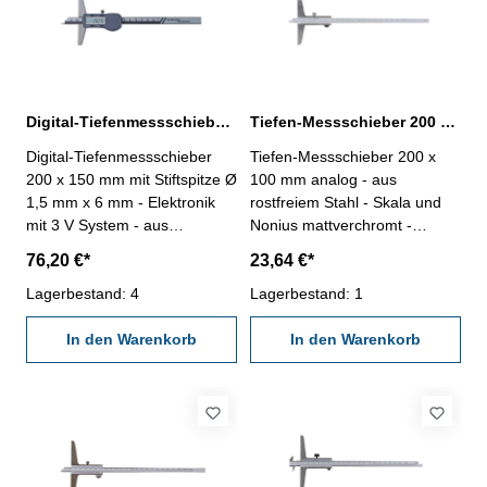
Digital-Tiefenmessschieber 200 x 150 mm mit Stiftspitze Ø 1,5 mm DIN 862
Tiefen-Messschieber 200 x 100 mm analog DIN 862
Digital-Tiefenmessschieber
Tiefen-Messschieber 200 x
200 x 150 mm mit Stiftspitze Ø
100 mm analog - aus
1,5 mm x 6 mm - Elektronik
rostfreiem Stahl - Skala und
mit 3 V System - aus
Nonius mattverchromt -
rostfreiem Stahl, gehärtet -
Nonius 1/50, DIN 862 -
76,20 €*
23,64 €*
Ablesung 0,01 mm / 0,0005" -
Brückenlänge 100 mm - im
Genauigkeit DIN 862 - mit
Lagerbestand: 4
Behältnis/Kasten Messbereich
Lagerbestand: 1
Ein/Aus-, Null-, Unit- und Hold-
200 mm
Taste - mit RS 232C-
In den Warenkorb
In den Warenkorb
Schnittstelle, Datenausgang
RB 5 - im Behältnis/Kasten
Messbereich 0 - 200 mm
Brückenlänge 150 mm