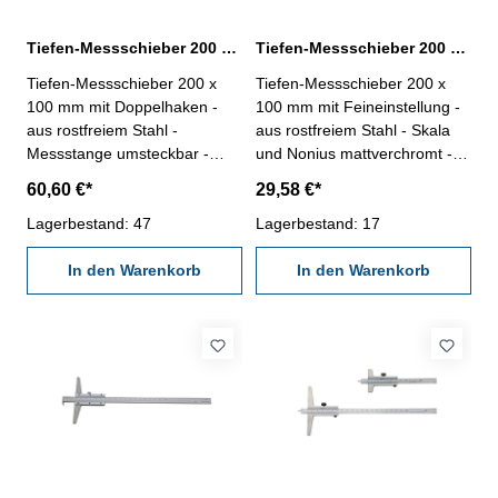
Tiefen-Messschieber 200 x 100 mm mit Doppelhaken DIN 862
Tiefen-Messschieber 200 x 100 mm mit Feineinstellung DIN 862
Tiefen-Messschieber 200 x
Tiefen-Messschieber 200 x
100 mm mit Doppelhaken -
100 mm mit Feineinstellung -
aus rostfreiem Stahl -
aus rostfreiem Stahl - Skala
Messstange umsteckbar -
und Nonius mattverchromt -
Skala und Nonius
Genauigkeit nach DIN 862 -
60,60 €*
29,58 €*
mattverchromt - Nonius 1/20 -
Nonius 1/20 - im
Genauigkeit nach DIN 862 -
Lagerbestand: 47
Behältnis/Kasten Messbereich
Lagerbestand: 17
Brückenlänge 100 mm - im
0 - 200 mm
Behältnis/Kasten Messbereich
In den Warenkorb
In den Warenkorb
0 - 200 mm