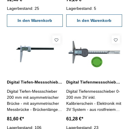
DIN 862- mit Mode- und Set-
gehärtet - Ablesung 0,01 mm /
Taste- Ablesung 0,01 mm /
Lagerbestand: 25
0,0005" - Genauigkeit DIN 862
Lagerbestand: 5
0,0005", umschaltbar,
- mit Ein/Aus-, Null-, Unit- und
automatische Abschaltung- im
In den Warenkorb
Hold-Taste - mit RS 232C-
In den Warenkorb
Behältnis/Kasten
Schnittstelle, Datenausgang
Messbereich: 0 - 200 mm
RB 5 - im Behältnis/Kasten
Messbereich 0 - 200 mm
Brückenlänge 100 mm
Digital Tiefen-Messschieber 200 x 120 mm mit asymmetrischer Brücke
Digital Tiefenmessschieber 0-200 mm DIN 862, 3 V, inkl. Kalibrierschein
Digital Tiefen-Messschieber
Digital Tiefenmessschieber 0-
200 mm mit asymmetrischer
200 mm 3V inkl.
Brücke - mit asymmetrischer
Kalibrierschein - Elektronik mit
Messbrücke - Brückenlänge
3V System - aus rostfreiem
120 mm - mit Metallgehäuse -
Stahl, gehärtet - Ablesung
81,60 €*
61,28 €*
aus rostfreiem Stahl, gehärtet
0,01 mm / 0,0005" -
- Ablesung 0,01 mm oder
Lagerbestand: 106
Genauigkeit 0,03 mm, DIN
Lagerbestand: 23