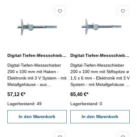
Messbereich 0 - 200 mm
Behältnis/Kasten Messbereich
Brückenlänge 100 mm
0 - 200 mm
Digital-Tiefen-Messschieber 200 x 100 mm mit Haken DIN 862
Digital-Tiefen-Messschieber 200 x 100 mm mit Stiftspitze ø 1,5 mm DIN 862
Digital-Tiefen-Messschieber
Digital-Tiefen-Messschieber
200 x 100 mm mit Haken -
200 x 100 mm mit Stiftspitze ø
Elektronik mit 3 V System - mit
1,5 x 6 mm - Elektronik mit 3 V
Metallgehäuse - aus
System - mit Metallgehäuse -
rostfreiem Stahl, gehärtet -
aus rostfreiem Stahl, gehärtet
57,12 €*
65,40 €*
Ablesung 0,01 mm / 0,0005" -
- Ablesung 0,01 mm / 0,0005"
Genauigkeit DIN 862 - mit
Lagerbestand: 49
- Genauigkeit DIN 862 - mit
Lagerbestand: 0
Ein/Aus-, Null-, Unit- und Hold-
Ein/Aus-, Null-, Unit- und Hold-
Taste - mit RS 232C-
In den Warenkorb
Taste - mit RS 232C-
In den Warenkorb
Schnittstelle, Datenausgang
Schnittstelle, Datenausgang
RB 5 - im Behältnis/Kasten
RB 5 - im Behältnis/Kasten
Messbereich 0 - 200 mm
Brückenlänge 100 mm