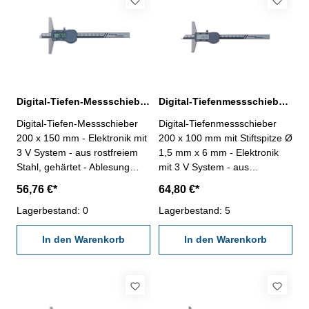
Brückenlänge 100 mm
Messbereich 0 - 200 mm
Digital-Tiefen-Messschieber 200 x 150 mm DIN 862
Digital-Tiefenmessschieber 200 x 100 mm mit Stiftspitze Ø 1,5 mm DIN 862
Digital-Tiefen-Messschieber
Digital-Tiefenmessschieber
200 x 150 mm - Elektronik mit
200 x 100 mm mit Stiftspitze Ø
3 V System - aus rostfreiem
1,5 mm x 6 mm - Elektronik
Stahl, gehärtet - Ablesung
mit 3 V System - aus
0,01 mm / 0,0005" -
rostfreiem Stahl, gehärtet -
56,76 €*
64,80 €*
Genauigkeit 0,03 mm, DIN
Ablesung 0,01 mm / 0,0005" -
862 - mit Ein/Aus-, Null-, Unit-
Lagerbestand: 0
Genauigkeit DIN 862 - mit
Lagerbestand: 5
und Hold-Taste - mit RS 232C-
Ein/Aus-, Null-, Unit- und Hold-
Schnittstelle, Datenausgang
In den Warenkorb
Taste - mit RS 232C-
In den Warenkorb
RB 5 - im Behältnis/Kasten
Schnittstelle, Datenausgang
Messbereich 0 - 200 mm
RB 5 - im Behältnis/Kasten
Brückenlänge 150 mm
Messbereich 0 - 200 mm
Brückenlänge 100 mm