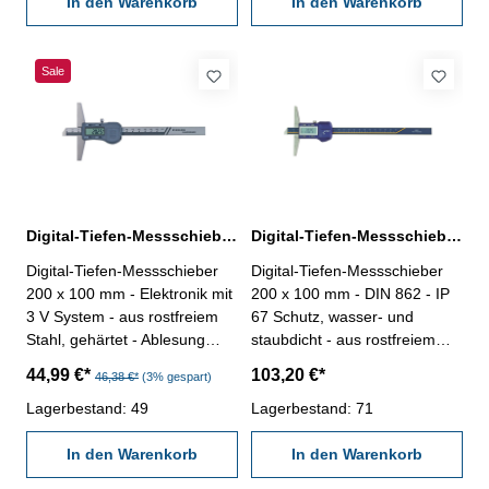
0,03 mm - Brückenlänge 100
In den Warenkorb
mit RS 232C-Schnittstelle,
In den Warenkorb
mm - im Behältnis/Kasten -
Datenausgang RB 5 - im
inkl. Kalibrierschein
Behältnis/Kasten Messbereich
Messbereich 0-200 mm
0 - 200 mm
Sale
Digital-Tiefen-Messschieber 200 x 100 mm DIN 862
Digital-Tiefen-Messschieber 200 x 100 mm IP 67 DIN 862
Digital-Tiefen-Messschieber
Digital-Tiefen-Messschieber
200 x 100 mm - Elektronik mit
200 x 100 mm - DIN 862 - IP
3 V System - aus rostfreiem
67 Schutz, wasser- und
Stahl, gehärtet - Ablesung
staubdicht - aus rostfreiem
0,01 mm / 0,0005" -
Stahl, gehärtet - mit MODE-,
44,99 €*
103,20 €*
46,38 €*
(3% gespart)
Genauigkeit 0,03 mm, DIN
INC-, HOLD und Null/ON-
862 - mit Ein/Aus-, Null-, Unit-
Lagerbestand: 49
Taste - Ablesung 0,01 mm /
Lagerbestand: 71
und Hold-Taste - mit RS 232C-
0,0005", umschaltbar -
Schnittstelle, Datenausgang
In den Warenkorb
Genauigkeit 0,03 mm -
In den Warenkorb
RB 5 - im Behältnis/Kasten
Brückenlänge 100 mm - im