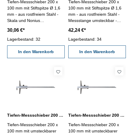
Tiefen-Messschieber 200 x
Tiefen-Messschieber 200 x
100 mm mit Stiftspitze Ø 1,6
100 mm mit Stiftspitze Ø 1,6
mm - aus rostfreiem Stahl -
mm - aus rostfreiem Stahl -
Skala und Nonius
Messstange umsteckbar -
mattverchromt- Nonius 1/50,
Skala und Nonius
30,06 €*
42,24 €*
Genauigkeit nach DIN 862-
mattverchromt - Stiftspitze ø
Brückenlänge 100 mm - im
Lagerbestand: 32
1,6 mm - Nonius 1/20 -
Lagerbestand: 34
Behältnis/Kasten Messbereich
Genauigkeit nach DIN 862-
200 mm
In den Warenkorb
Brückenlänge 100 mm - im
In den Warenkorb
Behältnis/Kasten Messbereich
0 - 200 mm
Tiefen-Messschieber 200 x 100 x 0,02 mm mit umsteckbarer Stange DIN 862
Tiefen-Messschieber 200 x 100 x 0,05 mm mit umsteckbarer Stange
Tiefen-Messschieber 200 x
Tiefen-Messschieber 200 x
100 mm mit umsteckbarer
100 mm mit umsteckbarer