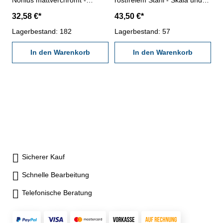
Nonius mattverchromt -
rostfreiem Stahl - Skala und
Genauigkeit nach DIN 862 -
Nonius mattverchromt -
32,58 €*
43,50 €*
Nonius 1/50 - im
Nonius 1/50 - Genauigkeit
Behältnis/Kasten Messbereich
Lagerbestand: 182
nach DIN 862 - Brückenlänge
Lagerbestand: 57
0 - 200 mm
100 mm - im Behältnis/Kasten
In den Warenkorb
Messbereich 200 mm
In den Warenkorb
Sicherer Kauf
Schnelle Bearbeitung
Telefonische Beratung