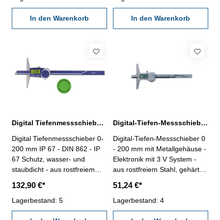
0,0005" - mit Ein/Aus-, Null-
862 - mit Ein/Aus-, Null-, Unit-
und mm/inch-Taste -
In den Warenkorb
und Hold-Taste - mit RS 232C-
In den Warenkorb
Genauigkeit DIN 862 - im
Schnittstelle, Datenausgang
Behältnis/Kasten Messbereich
RB 5 - mit Kalibrierschein - im
0 - 200 mm
Behältnis/Kasten Messbereich
0-200 mm Brückenlänge 100
mm
Digital Tiefenmessschieber IP 67 0 - 200 mm inkl. Kalibrierschein
Digital-Tiefen-Messschieber 0 - 200 mm DIN 862 3V
Digital Tiefenmessschieber 0-
Digital-Tiefen-Messschieber 0
200 mm IP 67 - DIN 862 - IP
- 200 mm mit Metallgehäuse -
67 Schutz, wasser- und
Elektronik mit 3 V System -
staubdicht - aus rostfreiem
aus rostfreiem Stahl, gehärtet
Stahl, gehärtet - mit mm/inch-
- Ablesung 0,01 mm / 0,0005"
132,90 €*
51,24 €*
und Null/ON/OFF-Taste -
- Genauigkeit DIN 862 - mit
Ablesung 0,01 mm / 0,0005",
Lagerbestand: 5
Metallgehäuse - mit Ein/Aus-,
Lagerbestand: 4
umschaltbar - Genauigkeit
Null-, Unit- und Hold-Taste -