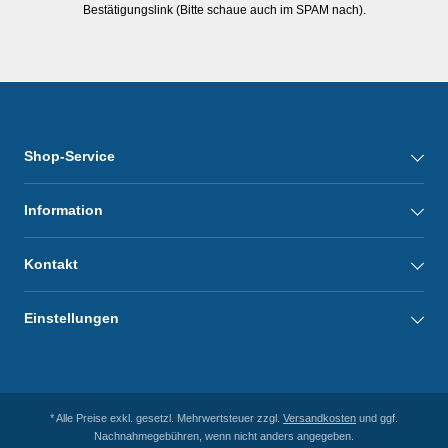
Bestätigungslink (Bitte schaue auch im SPAM nach).
Shop-Service
Information
Kontakt
Einstellungen
* Alle Preise exkl. gesetzl. Mehrwertsteuer zzgl.
Versandkosten
und ggf.
Nachnahmegebühren, wenn nicht anders angegeben.