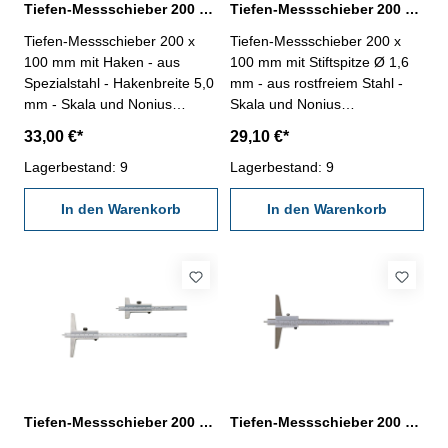
Tiefen-Messschieber 200 x 100 mm mit Haken DIN 862
Tiefen-Messschieber 200 x 100 mm mit Stiftspitze DIN 862
Tiefen-Messschieber 200 x
Tiefen-Messschieber 200 x
100 mm mit Haken - aus
100 mm mit Stiftspitze Ø 1,6
Spezialstahl - Hakenbreite 5,0
mm - aus rostfreiem Stahl -
mm - Skala und Nonius
Skala und Nonius
mattverchromt - Nonius 1/50 -
mattverchromt - Nonius 1/20 -
33,00 €*
29,10 €*
Genauigkeit nach DIN 862 -
Stiftspitze ø 1,6 mm -
Brückenlänge 100 mm - im
Lagerbestand: 9
Genauigkeit nach DIN 862-
Lagerbestand: 9
Behältnis/Kasten Messbereich
Brückenlänge 100 mm - im
0 - 200 mm
In den Warenkorb
Behältnis/Kasten Messbereich
In den Warenkorb
0 - 200 mm
Tiefen-Messschieber 200 x 100 mm mit Stiftspitze DIN 862
Tiefen-Messschieber 200 x 100 mm mit Stiftspitze Ø 1,6 DIN 862