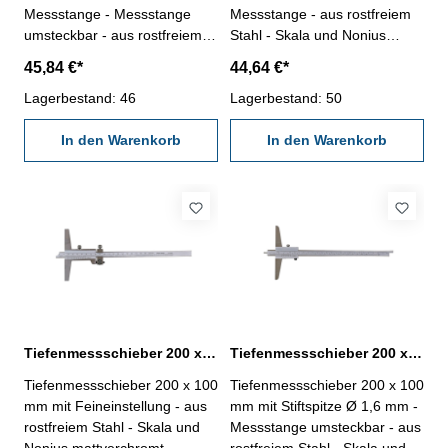
Messstange - Messstange
Messstange - aus rostfreiem
umsteckbar - aus rostfreiem
Stahl - Skala und Nonius
Stahl - Skala und Nonius
mattverchromt - Nonius 1/20,
45,84 €*
44,64 €*
mattverchromt - Nonius 1/50,
Ablesung 0,05 mm -
Ablesung 0,02 mm -
Lagerbestand: 46
Genauigkeit nach DIN 862 -
Lagerbestand: 50
Genauigkeit nach DIN 862 -
Brückenlänge 100 mm - im
Brückenlänge 100 mm - im
In den Warenkorb
Behältnis/Kasten Messbereich
In den Warenkorb
Behältnis/Kasten Messbereich
0 - 200 mm
200 mm
Tiefenmessschieber 200 x 100 mm mit Feineinstellung DIN 862
Tiefenmessschieber 200 x 100 mm mit Stiftspitze DIN 862
Tiefenmessschieber 200 x 100
Tiefenmessschieber 200 x 100
mm mit Feineinstellung - aus
mm mit Stiftspitze Ø 1,6 mm -
rostfreiem Stahl - Skala und
Messstange umsteckbar - aus