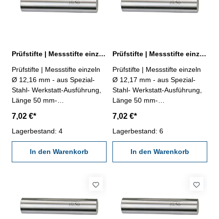
Prüfstifte | Messstifte einzeln Ø 12,16 mm ± 0,002 mm
Prüfstifte | Messstifte einzeln Ø 12,17 mm ± 0,002 mm
Prüfstifte | Messstifte einzeln
Prüfstifte | Messstifte einzeln
Ø 12,16 mm - aus Spezial-
Ø 12,17 mm - aus Spezial-
Stahl- Werkstatt-Ausführung,
Stahl- Werkstatt-Ausführung,
Länge 50 mm-
Länge 50 mm-
Genauigkeit ± 0,002 mm- im
Genauigkeit ± 0,002 mm- im
7,02 €*
7,02 €*
Behältnis Abmessung: Ø
Behältnis Abmessung: Ø
12,16 mm
Lagerbestand: 4
12,17 mm
Lagerbestand: 6
In den Warenkorb
In den Warenkorb