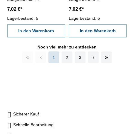
Genauigkeit ± 0,002 mm- im
Genauigkeit ± 0,002 mm- im
7,02 €*
7,02 €*
Behältnis Abmessung: Ø
Behältnis Abmessung: Ø
12,28 mm
Lagerbestand: 5
12,29 mm
Lagerbestand: 6
In den Warenkorb
In den Warenkorb
Noch viel mehr zu entdecken
1
2
3
Sicherer Kauf
Schnelle Bearbeitung