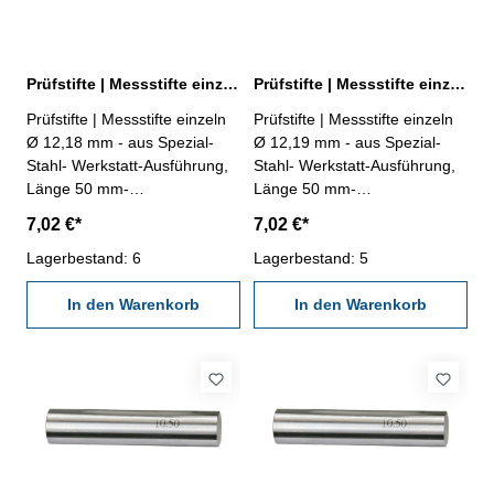
Prüfstifte | Messstifte einzeln Ø 12,18 mm ± 0,002 mm
Prüfstifte | Messstifte einzeln Ø 12,19 mm ± 0,002 mm
Prüfstifte | Messstifte einzeln
Prüfstifte | Messstifte einzeln
Ø 12,18 mm - aus Spezial-
Ø 12,19 mm - aus Spezial-
Stahl- Werkstatt-Ausführung,
Stahl- Werkstatt-Ausführung,
Länge 50 mm-
Länge 50 mm-
Genauigkeit ± 0,002 mm- im
Genauigkeit ± 0,002 mm- im
7,02 €*
7,02 €*
Behältnis Abmessung: Ø
Behältnis Abmessung: Ø
12,18 mm
Lagerbestand: 6
12,19 mm
Lagerbestand: 5
In den Warenkorb
In den Warenkorb