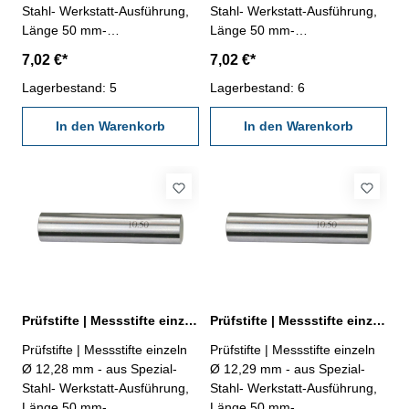
Stahl- Werkstatt-Ausführung,
Stahl- Werkstatt-Ausführung,
Länge 50 mm-
Länge 50 mm-
Genauigkeit ± 0,002 mm- im
Genauigkeit ± 0,002 mm- im
7,02 €*
7,02 €*
Behältnis Abmessung: Ø
Behältnis Abmessung: Ø
12,26 mm
Lagerbestand: 5
12,27 mm
Lagerbestand: 6
In den Warenkorb
In den Warenkorb
Prüfstifte | Messstifte einzeln Ø 12,28 mm ± 0,002 mm
Prüfstifte | Messstifte einzeln Ø 12,29 mm ± 0,002 mm
Prüfstifte | Messstifte einzeln
Prüfstifte | Messstifte einzeln
Ø 12,28 mm - aus Spezial-
Ø 12,29 mm - aus Spezial-
Stahl- Werkstatt-Ausführung,
Stahl- Werkstatt-Ausführung,
Länge 50 mm-
Länge 50 mm-