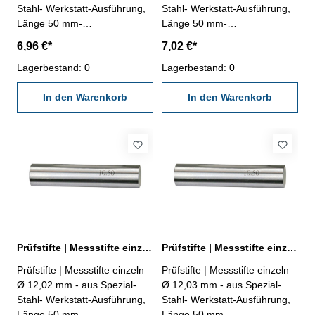
Stahl- Werkstatt-Ausführung,
Stahl- Werkstatt-Ausführung,
Länge 50 mm-
Länge 50 mm-
Genauigkeit ± 0,002 mm- im
Genauigkeit ± 0,002 mm- im
6,96 €*
7,02 €*
Behältnis Abmessung: Ø
Behältnis Abmessung: Ø
12,00 mm
Lagerbestand: 0
12,01 mm
Lagerbestand: 0
In den Warenkorb
In den Warenkorb
Prüfstifte | Messstifte einzeln Ø 12,02 mm ± 0,002 mm
Prüfstifte | Messstifte einzeln Ø 12,03 mm ± 0,002 mm
Prüfstifte | Messstifte einzeln
Prüfstifte | Messstifte einzeln
Ø 12,02 mm - aus Spezial-
Ø 12,03 mm - aus Spezial-
Stahl- Werkstatt-Ausführung,
Stahl- Werkstatt-Ausführung,
Länge 50 mm-
Länge 50 mm-