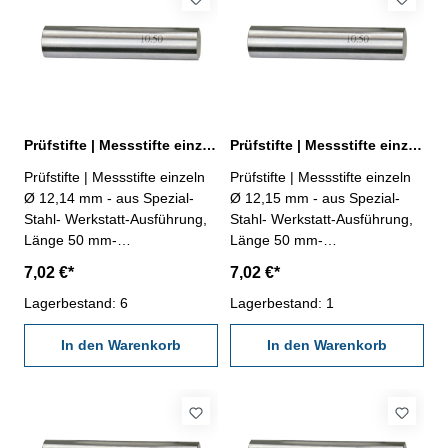
Prüfstifte | Messstifte einzeln Ø 12,14 mm ± 0,002 mm
Prüfstifte | Messstifte einzeln Ø 12,15 mm ± 0,002 mm
Prüfstifte | Messstifte einzeln
Prüfstifte | Messstifte einzeln
Ø 12,14 mm - aus Spezial-
Ø 12,15 mm - aus Spezial-
Stahl- Werkstatt-Ausführung,
Stahl- Werkstatt-Ausführung,
Länge 50 mm-
Länge 50 mm-
Genauigkeit ± 0,002 mm- im
Genauigkeit ± 0,002 mm- im
7,02 €*
7,02 €*
Behältnis Abmessung: Ø
Behältnis Abmessung: Ø
12,14 mm
Lagerbestand: 6
12,15 mm
Lagerbestand: 1
In den Warenkorb
In den Warenkorb