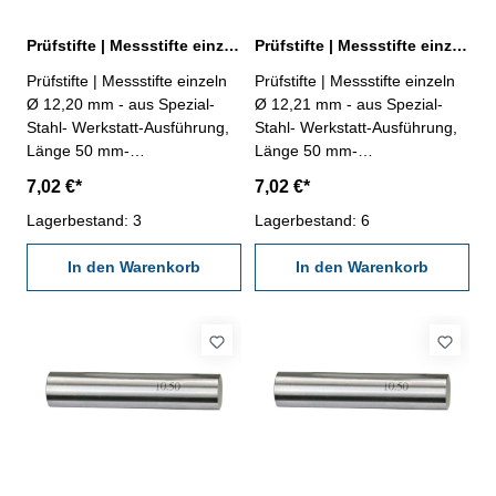
Prüfstifte | Messstifte einzeln Ø 12,20 mm ± 0,002 mm
Prüfstifte | Messstifte einzeln Ø 12,21 mm ± 0,002 mm
Prüfstifte | Messstifte einzeln
Prüfstifte | Messstifte einzeln
Ø 12,20 mm - aus Spezial-
Ø 12,21 mm - aus Spezial-
Stahl- Werkstatt-Ausführung,
Stahl- Werkstatt-Ausführung,
Länge 50 mm-
Länge 50 mm-
Genauigkeit ± 0,002 mm- im
Genauigkeit ± 0,002 mm- im
7,02 €*
7,02 €*
Behältnis Abmessung: Ø
Behältnis Abmessung: Ø
12,20 mm
Lagerbestand: 3
12,21 mm
Lagerbestand: 6
In den Warenkorb
In den Warenkorb