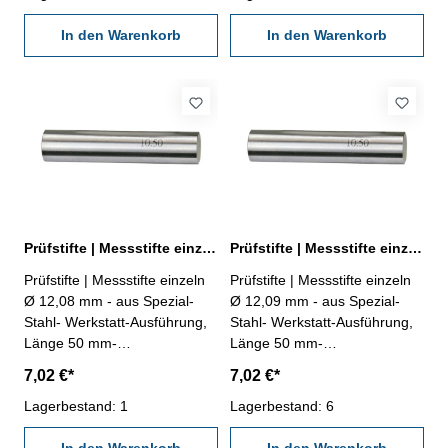
In den Warenkorb
In den Warenkorb
Prüfstifte | Messstifte einzeln Ø 12,08 mm ± 0,002 mm
Prüfstifte | Messstifte einzeln Ø 12,09 mm ± 0,002 mm
Prüfstifte | Messstifte einzeln
Prüfstifte | Messstifte einzeln
Ø 12,08 mm - aus Spezial-
Ø 12,09 mm - aus Spezial-
Stahl- Werkstatt-Ausführung,
Stahl- Werkstatt-Ausführung,
Länge 50 mm-
Länge 50 mm-
Genauigkeit ± 0,002 mm- im
Genauigkeit ± 0,002 mm- im
7,02 €*
7,02 €*
Behältnis Abmessung: Ø
Behältnis Abmessung: Ø
12,08 mm
Lagerbestand: 1
12,09 mm
Lagerbestand: 6