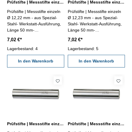
Prüfstifte | Messstifte einzeln Ø 12,22 mm ± 0,002 mm
Prüfstifte | Messstifte einzeln Ø 12,23 mm ± 0,002 mm
Prüfstifte | Messstifte einzeln
Prüfstifte | Messstifte einzeln
Ø 12,22 mm - aus Spezial-
Ø 12,23 mm - aus Spezial-
Stahl- Werkstatt-Ausführung,
Stahl- Werkstatt-Ausführung,
Länge 50 mm-
Länge 50 mm-
Genauigkeit ± 0,002 mm- im
Genauigkeit ± 0,002 mm- im
7,02 €*
7,02 €*
Behältnis Abmessung: Ø
Behältnis Abmessung: Ø
12,22 mm
Lagerbestand: 4
12,23 mm
Lagerbestand: 5
In den Warenkorb
In den Warenkorb
Prüfstifte | Messstifte einzeln Ø 12,24 mm ± 0,002 mm
Prüfstifte | Messstifte einzeln Ø 12,25 mm ± 0,002 mm