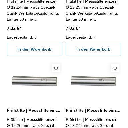
Prüfstifte | Messstifte einzeln
Prüfstifte | Messstifte einzeln
Ø 12,24 mm - aus Spezial-
Ø 12,25 mm - aus Spezial-
Stahl- Werkstatt-Ausführung,
Stahl- Werkstatt-Ausführung,
Länge 50 mm-
Länge 50 mm-
Genauigkeit ± 0,002 mm- im
Genauigkeit ± 0,002 mm- im
7,02 €*
7,02 €*
Behältnis Abmessung: Ø
Behältnis Abmessung: Ø
12,24 mm
Lagerbestand: 5
12,25 mm
Lagerbestand: 7
In den Warenkorb
In den Warenkorb
Prüfstifte | Messstifte einzeln Ø 12,26 mm ± 0,002 mm
Prüfstifte | Messstifte einzeln Ø 12,27 mm ± 0,002 mm
Prüfstifte | Messstifte einzeln
Prüfstifte | Messstifte einzeln
Ø 12,26 mm - aus Spezial-
Ø 12,27 mm - aus Spezial-