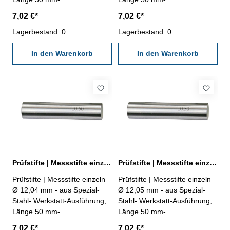
Genauigkeit ± 0,002 mm- im
Genauigkeit ± 0,002 mm- im
7,02 €*
7,02 €*
Behältnis Abmessung: Ø
Behältnis Abmessung: Ø
12,02 mm
Lagerbestand: 0
12,03 mm
Lagerbestand: 0
In den Warenkorb
In den Warenkorb
Prüfstifte | Messstifte einzeln Ø 12,04 mm ± 0,002 mm
Prüfstifte | Messstifte einzeln Ø 12,05 mm ± 0,002 mm
Prüfstifte | Messstifte einzeln
Prüfstifte | Messstifte einzeln
Ø 12,04 mm - aus Spezial-
Ø 12,05 mm - aus Spezial-
Stahl- Werkstatt-Ausführung,
Stahl- Werkstatt-Ausführung,
Länge 50 mm-
Länge 50 mm-
Genauigkeit ± 0,002 mm- im
Genauigkeit ± 0,002 mm- im
7,02 €*
7,02 €*