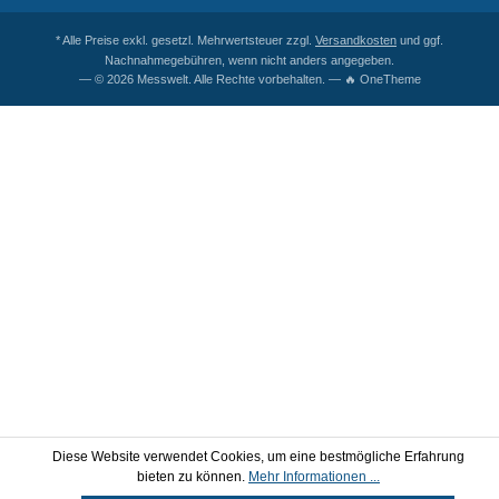
* Alle Preise exkl. gesetzl. Mehrwertsteuer zzgl.
Versandkosten
und ggf.
Nachnahmegebühren, wenn nicht anders angegeben.
— © 2026 Messwelt. Alle Rechte vorbehalten. — 🔥 OneTheme
Diese Website verwendet Cookies, um eine bestmögliche Erfahrung
bieten zu können.
Mehr Informationen ...