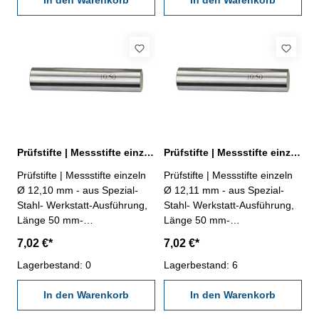
In den Warenkorb
In den Warenkorb
Prüfstifte | Messstifte einzeln Ø 12,10 mm ± 0,002 mm
Prüfstifte | Messstifte einzeln Ø 12,11 mm ± 0,002 mm
Prüfstifte | Messstifte einzeln
Prüfstifte | Messstifte einzeln
Ø 12,10 mm - aus Spezial-
Ø 12,11 mm - aus Spezial-
Stahl- Werkstatt-Ausführung,
Stahl- Werkstatt-Ausführung,
Länge 50 mm-
Länge 50 mm-
Genauigkeit ± 0,002 mm- im
Genauigkeit ± 0,002 mm- im
7,02 €*
7,02 €*
Behältnis Abmessung: Ø
Behältnis Abmessung: Ø
12,10 mm
Lagerbestand: 0
12,11 mm
Lagerbestand: 6
In den Warenkorb
In den Warenkorb