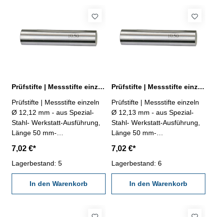
Prüfstifte | Messstifte einzeln Ø 12,12 mm ± 0,002 mm
Prüfstifte | Messstifte einzeln Ø 12,13 mm ± 0,002 mm
Prüfstifte | Messstifte einzeln
Prüfstifte | Messstifte einzeln
Ø 12,12 mm - aus Spezial-
Ø 12,13 mm - aus Spezial-
Stahl- Werkstatt-Ausführung,
Stahl- Werkstatt-Ausführung,
Länge 50 mm-
Länge 50 mm-
Genauigkeit ± 0,002 mm- im
Genauigkeit ± 0,002 mm- im
7,02 €*
7,02 €*
Behältnis Abmessung: Ø
Behältnis Abmessung: Ø
12,12 mm
Lagerbestand: 5
12,13 mm
Lagerbestand: 6
In den Warenkorb
In den Warenkorb