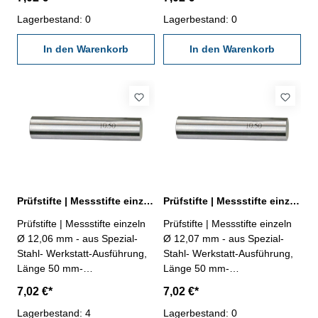
Behältnis Abmessung: Ø
Behältnis Abmessung: Ø
12,04 mm
Lagerbestand: 0
12,05 mm
Lagerbestand: 0
In den Warenkorb
In den Warenkorb
Prüfstifte | Messstifte einzeln Ø 12,06 mm ± 0,002 mm
Prüfstifte | Messstifte einzeln Ø 12,07 mm ± 0,002 mm
Prüfstifte | Messstifte einzeln
Prüfstifte | Messstifte einzeln
Ø 12,06 mm - aus Spezial-
Ø 12,07 mm - aus Spezial-
Stahl- Werkstatt-Ausführung,
Stahl- Werkstatt-Ausführung,
Länge 50 mm-
Länge 50 mm-
Genauigkeit ± 0,002 mm- im
Genauigkeit ± 0,002 mm- im
7,02 €*
7,02 €*
Behältnis Abmessung: Ø
Behältnis Abmessung: Ø
12,06 mm
Lagerbestand: 4
12,07 mm
Lagerbestand: 0