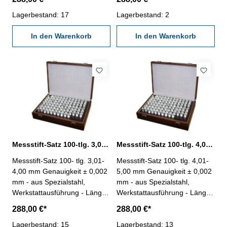
Anzahl/Satz: 100 Stufung:
Anzahl/Satz: 100 Stufung:
0,01 mm Messbereich: 1,01 -
Lagerbestand: 17
0,01 mm Messbereich: 2,01 -
Lagerbestand: 2
2,00 mm
3,00 mm
In den Warenkorb
In den Warenkorb
Messstift-Satz 100-tlg. 3,01 - 4,00 mm aus Spezialstahl
Messstift-Satz 100-tlg. 4,01 - 5,00 mm aus Spezialstahl
Messstift-Satz 100- tlg. 3,01-
Messstift-Satz 100- tlg. 4,01-
4,00 mm Genauigkeit ± 0,002
5,00 mm Genauigkeit ± 0,002
mm - aus Spezialstahl,
mm - aus Spezialstahl,
Werkstattausführung - Länge:
Werkstattausführung - Länge:
50 mm - im Behältnis/Kasten
50 mm - im Behältnis/Kasten
288,00 €*
288,00 €*
Anzahl/Satz: 100 Stufung:
Anzahl/Satz: 100 Stufung:
0,01 mm Messbereich: 3,01 -
Lagerbestand: 15
0,01 mm Messbereich: 4,01 -
Lagerbestand: 13