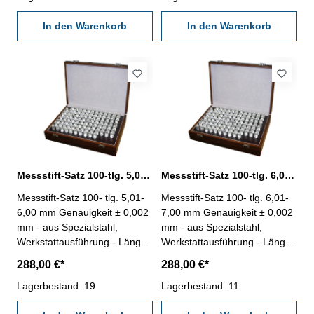
4,00 mm
5,00 mm
In den Warenkorb
In den Warenkorb
Messstift-Satz 100-tlg. 5,01 - 6,00 mm aus Spezialstahl
Messstift-Satz 100-tlg. 6,01 - 7,00 mm aus Spezialstahl
Messstift-Satz 100- tlg. 5,01-
Messstift-Satz 100- tlg. 6,01-
6,00 mm Genauigkeit ± 0,002
7,00 mm Genauigkeit ± 0,002
mm - aus Spezialstahl,
mm - aus Spezialstahl,
Werkstattausführung - Länge:
Werkstattausführung - Länge:
50 mm - im Behältnis/Kasten
50 mm - im Behältnis/Kasten
288,00 €*
288,00 €*
Anzahl/Satz: 100 Stufung:
Anzahl/Satz: 100 Stufung:
0,01 mm Messbereich: 5,01 -
Lagerbestand: 19
0,01 mm Messbereich: 6,01 -
Lagerbestand: 11
6,00 mm
7,00 mm