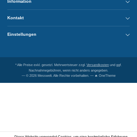
Information
Kontakt
Einstellungen
* Alle Preise exkl. gesetzl. Mehrwertsteuer zzgl.
Versandkosten
und ggf.
Nachnahmegebühren, wenn nicht anders angegeben.
— © 2026 Messwelt. Alle Rechte vorbehalten. — 🔥 OneTheme