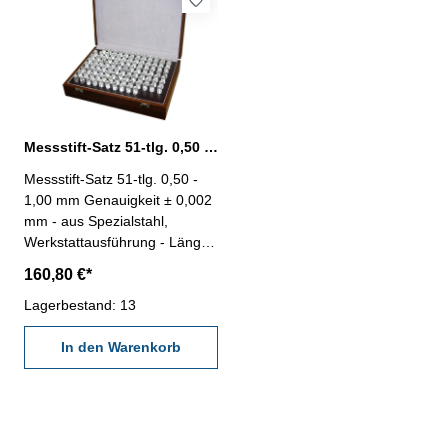
Messstift-Satz 51-tlg. 0,50 - 1,00 mm aus Spezialstahl
Messstift-Satz 51-tlg. 0,50 -
1,00 mm Genauigkeit ± 0,002
mm - aus Spezialstahl,
Werkstattausführung - Länge:
50 mm - im Behältnis/Kasten
160,80 €*
Anzahl/Satz: 51 Stufung: 0,01
mm Messbereich: 0,50 - 1,00
Lagerbestand: 13
mm
In den Warenkorb