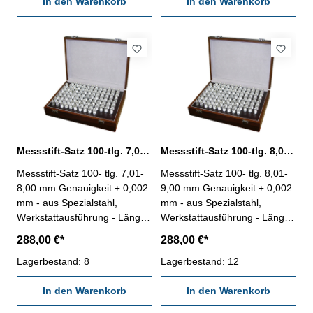
In den Warenkorb
In den Warenkorb
Messstift-Satz 100-tlg. 7,01 - 8,00 mm aus Spezialstahl
Messstift-Satz 100-tlg. 8,01 - 9,00 mm aus Spezialstahl
Messstift-Satz 100- tlg. 7,01-
Messstift-Satz 100- tlg. 8,01-
8,00 mm Genauigkeit ± 0,002
9,00 mm Genauigkeit ± 0,002
mm - aus Spezialstahl,
mm - aus Spezialstahl,
Werkstattausführung - Länge:
Werkstattausführung - Länge:
50 mm - im Behältnis/Kasten
50 mm - im Behältnis/Kasten
288,00 €*
288,00 €*
Anzahl/Satz: 100 Stufung:
Anzahl/Satz: 100 Stufung:
0,01 mm Messbereich: 7,01 -
Lagerbestand: 8
0,01 mm Messbereich: 8,01 -
Lagerbestand: 12
8,00 mm
9,00 mm
In den Warenkorb
In den Warenkorb