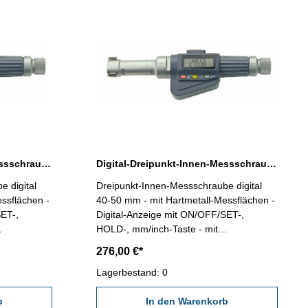
Digital-Dreipunkt-Innen-Messschraube 30-40 mm Messbereich
Digital-Dreipunkt-Innen-Messschraube 40-50 mm Messbereich
 digital
Dreipunkt-Innen-Messschraube digital
ssflächen -
40-50 mm - mit Hartmetall-Messflächen -
SET-,
Digital-Anzeige mit ON/OFF/SET-,
HOLD-, mm/inch-Taste - mit
t zur
Datenausgang RB 6 - geeignet zur
276,00 €*
gen -
Messung von Sacklochbohrungen -
keit 0,005
Ablesung 0,001 mm - Genauigkeit 0,005
Lagerbestand: 0
sflächen!)
mm (Bei vollanliegenden Messflächen!)
längerung
b
Achtung: Einstellring und Verlängerung
In den Warenkorb