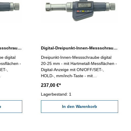
Digital-Dreipunkt-Innen-Messschraube 16-20 mm Messbereich
Digital-Dreipunkt-Innen-Messschraube 20-25 mm Messbereich
 digital
Dreipunkt-Innen-Messschraube digital
ssflächen -
20-25 mm - mit Hartmetall-Messflächen -
SET-,
Digital-Anzeige mit ON/OFF/SET-,
HOLD-, mm/inch-Taste - mit
t zur
Datenausgang RB 6 - geeignet zur
237,00 €*
gen -
Messung von Sacklochbohrungen -
keit 0,005
Ablesung 0,001 mm - Genauigkeit 0,005
Lagerbestand: 1
sflächen!)
mm (Bei vollanliegenden Messflächen!)
längerung
b
Achtung: Einstellring und Verlängerung
In den Warenkorb
g!
gehört nicht zum Lieferumfang!
Messbereich 20 - 25 mm