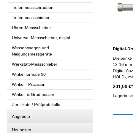
Tiefenmessschrauben
Tiefenmessschieber
Uhren-Messschieber
Universal-Messschieber, digital
Wasserwaagen und
Neigungsmessgeräte
Dreipunkt-
Werkstatt-Messschieber
12-16 mm -
Digital-An
Winkelnormale 90°
HOLD-, mm
Datenausg
Winkel - Präzision
201,00 €*
Messung v
Winkel- & Gradmesser
Ablesung 
Lagerbest
mm (Bei v
Zertifikate / Prüfprotokolle
Achtung: E
gehört nic
Angebote
Messberei
Neuheiten