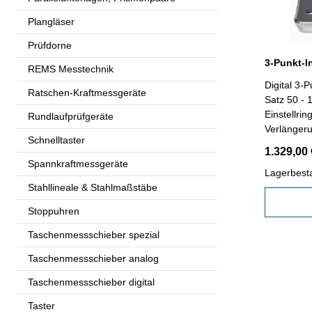
Plangläser
Prüfdorne
REMS Messtechnik
Digital 3
Ratschen-Kraftmessgeräte
Satz 50 - 
Einstellr
Rundlaufprüfgeräte
Verlängeru
Schnelltaster
Anzeige m
1.329,00 
HOLD-Tast
Spannkraftmessgeräte
Staub (IP 
Lagerbest
Stahllineale & Stahlmaßstäbe
geeignet 
Sacklochb
Stoppuhren
Messberei
Taschenmessschieber spezial
Taschenmessschieber analog
Taschenmessschieber digital
Taster