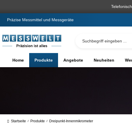
springen
Zur Hauptnavigation springen
Telefonisc
Präzise Messmittel und Messgeräte
Home
Produkte
Angebote
Neuheiten
We
Startseite
Produkte
Dreipunkt-Innenmikrometer
/
/