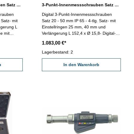
3-Punkt-Innenmessschrauben Satz 12 - 20 mm digital IP 65 DIN 863
3-Punkt-Innenmessschrauben Satz 20 - 50 mm digital IP 65 DIN 863
hrauben
Digital 3-Punkt-Innenmessschrauben
 Satz- mit
Satz 20 - 50 mm IP 65 - 4-tlg. Satz- mit
ngerung L
Einstellringen 25 mm, 40 mm und
ge mit
Verlängerung L 152,4 x Ø 15,8- Digital-
D-Taste-
Anzeige mit On/Preset, mm/inch und
1.083,00 €*
ub (IP 65)-
HOLD-Taste- Schutz gegen Wasser und
gnet zur
Staub (IP 65)- mit Datenausgang RB 6-
Lagerbestand: 2
ngen- im
geeignet zur Messung von
: 12 - 20
b
Sacklochbohrungen- im Behältnis/Kasten
In den Warenkorb
Messbereich: 20 - 50 mm