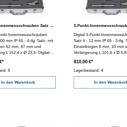
3-Punkt-Innenmessschrauben Satz 50 - 100 mm digital IP 65 DIN 863
-Punkt-Innenmessschrauben
Digital 3-Punkt-Innenmesssc
100 mm IP 65 - 4-tlg. Satz- mit
Satz 6 - 12 mm IP 65 - 3-tlg. 
ingen 62 mm, 87 mm und
Einstellringen 8 mm, 10 mm 
ng L 152,4 x Ø 23,5- Digital-
Verlängerung L 101,6 x Ø 5,8-
it On/Preset, mm/inch und
Anzeige mit On/Preset, mm/i
€*
810,00 €*
e- Schutz gegen Wasser und
HOLD-Taste- Schutz gegen W
65)- mit Datenausgang RB 6-
and: 5
Staub (IP 65)- mit Datenaus
Lagerbestand: 4
zur Messung von
geeignet zur Messung von
ohrungen- im Behältnis/Kasten
In den Warenkorb
Sacklochbohrungen- im Behäl
In den Warenkor
ch: 50 - 100 mm
Messbereich: 6 - 12 mm