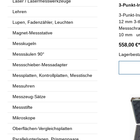
Laser / Lasermesswerkzeuge
Lehren
3-Punkt-I
12 mm 3-tlg. - Satz 
Lupen, Fadenzähler, Leuchten
Messschrau
Magnet-Messstative
10 mm und
mm - geei
Messkugeln
558,00 €*
Sacklochb
Messsäulen 90°
mattverch
Lagerbest
Genauigkei
Messschieber-Messadapter
Kasten
Messplatten, Kontrollplatten, Messtische
Messuhren
Messzeug-Sätze
Messstifte
Mikroskope
Oberflächen-Vergleichsplatten
Parallelunterlagen, Prismenpaare