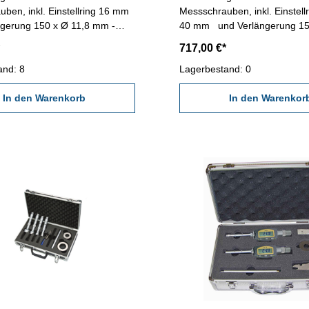
ben, inkl. Einstellring 16 mm
Messschrauben, inkl. Einstell
ngerung 150 x Ø 11,8 mm -
40 mm und Verlängerung 15
für Messung von
mm - geeignet für Messung 
717,00 €*
ohrungen - Skala- und Nonius
Sacklochbohrungen - Skala- 
romt - Ablesung 0,001 mm -
and: 8
mattverchromt - Ablesung 0,
Lagerbestand: 0
t 0,005 mm - im Behältnis /
Genauigkeit 0,005 mm - im Be
In den Warenkorb
Kasten
In den Warenkor