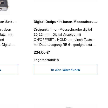
3-Punkt-Innenmessschrauben Satz 6 - 12 mm digital IP 65 DIN 863
Digital-Dreipunkt-Innen-Messschraube 10-12 mm Messbereich
hrauben
Dreipunkt-Innen-Messschraube digital
Satz- mit
10-12 mm - Digital-Anzeige mit
und
ON/OFF/SET-, HOLD-, mm/inch-Taste -
 Digital-
mit Datenausgang RB 6 - geeignet zur
nch und
Messung von Sacklochbohrungen -
234,00 €*
asser und
Ablesung 0,001 mm - Genauigkeit 0,004
gang RB 6-
mm (Bei vollanliegenden Messflächen!)
Lagerbestand: 8
Achtung: Einstellring und Verlängerung
tnis/Kasten
b
gehört nicht zum Lieferumfang!
In den Warenkorb
Messbereich 10 - 12 mm