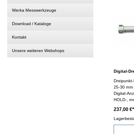
Werka Messwerkzeuge
Download / Kataloge
Kontakt
Unsere weiteren Webshops
Dreipunkt-
25-30 mm -
Digital-An
HOLD-, mm
Datenausg
237,00 €*
Messung v
Ablesung 
Lagerbest
mm (Bei v
Achtung: E