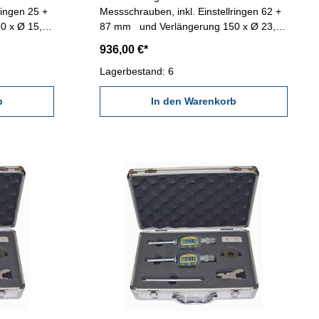
ringen 25 +
Messschrauben, inkl. Einstellringen 62 +
0 x Ø 15,8
87 mm und Verlängerung 150 x Ø 23,5
von
mm - geeignet für Messung von
936,00 €*
und Nonius
Sacklochbohrungen - Skala- und Nonius
001 mm -
mattverchromt - Ablesung 0,001 mm -
Lagerbestand: 6
hältnis /
Genauigkeit 0,005 mm - im Behältnis /
b
Kasten
In den Warenkorb