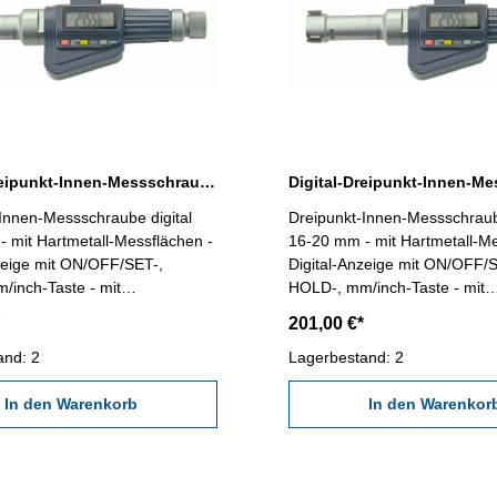
Digital-Dreipunkt-Innen-Messschraube 12-16 mm Messbereich
Innen-Messschraube digital
Dreipunkt-Innen-Messschraube
 mit Hartmetall-Messflächen -
16-20 mm - mit Hartmetall-Me
zeige mit ON/OFF/SET-,
Digital-Anzeige mit ON/OFF/
/inch-Taste - mit
HOLD-, mm/inch-Taste - mit
ang RB 6 - geeignet zur
Datenausgang RB 6 - geeigne
201,00 €*
on Sacklochbohrungen -
Messung von Sacklochbohrun
0,001 mm - Genauigkeit 0,005
and: 2
Ablesung 0,001 mm - Genauig
Lagerbestand: 2
ollanliegenden Messflächen!)
mm (Bei vollanliegenden Mes
instellring und Verlängerung
In den Warenkorb
Achtung: Einstellring und Ver
In den Warenkor
ht zum Lieferumfang!
gehört nicht zum Lieferumfan
ch 12 - 16 mm
Messbereich 16 - 20 mm