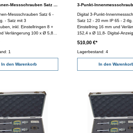
3-Punkt-Innen-Messschrauben Satz 6 - 12 mm 3-tlg. DIN 863
nnen-Messschrauben Satz 6 -
Digital 3-Punkt-Innenmesssc
mit 3
Satz 12 - 20 mm IP 65 - 2-tlg.
ben, inkl. Einstellringen 8 +
Einstellring 16 mm und Verlä
 Verlängerung 100 x Ø 5,8
152,4 x Ø 11,8- Digital-Anzei
gnet für Messung von
On/Preset, mm/inch und HOL
510,00 €*
ohrungen - Skala- und Nonius
Schutz gegen Wasser und Sta
romt - Ablesung 0,001 mm -
and: 1
mit Datenausgang RB 6- geei
Lagerbestand: 4
t 0,004 mm - im Behältnis /
Messung von Sacklochbohru
In den Warenkorb
Behältnis/Kasten Messbereich
In den Warenkor
mm