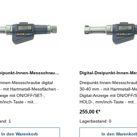
Digital-Dreipunkt-Innen-Messschraube 25-30 mm Messbereich
Innen-Messschraube digital
Dreipunkt-Innen-Messschraube
 mit Hartmetall-Messflächen -
30-40 mm - mit Hartmetall-Me
zeige mit ON/OFF/SET-,
Digital-Anzeige mit ON/OFF/
/inch-Taste - mit
HOLD-, mm/inch-Taste - mit
ang RB 6 - geeignet zur
Datenausgang RB 6 - geeigne
255,00 €*
on Sacklochbohrungen -
Messung von Sacklochbohrun
0,001 mm - Genauigkeit 0,005
and: 1
Ablesung 0,001 mm - Genauig
Lagerbestand: 0
ollanliegenden Messflächen!)
mm (Bei vollanliegenden Mes
instellring und Verlängerung
In den Warenkorb
Achtung: Einstellring und Ver
In den Warenkor