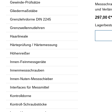
Gewinde-Prüfsätze
Messschrau
und Verlä
Gliedermaßstäbe
geeignet 
297,00 €*
Grenzlehrdorne DIN 2245
Sacklochb
mattverch
Lagerbest
Grenzwellennutlehren
Genauigkei
Kasten
Haarlineale
Härteprüfung / Härtemessung
Höhenreißer
Innen-Feinmessgeräte
Innenmessschrauben
Innen-Nuten-Messschieber
Interfaces für Messmittel
Kontrolldorne
Kontroll-Schraubstöcke