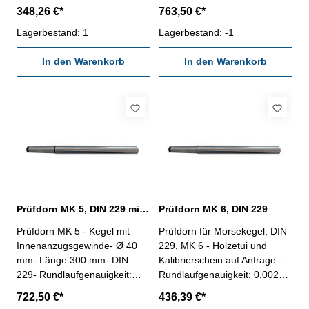
mm - Zylindrizität: 0,002 mm
Länge 300 mm- DIN 229-
348,26 €*
763,50 €*
Rundlaufgenauigkeit: 0,002
Lagerbestand: 1
mm- Zylindrizität: 0,002 mm-
Lagerbestand: -1
Holzetui und Kalibrierschein
In den Warenkorb
auf Anfrage
In den Warenkorb
Prüfdorn MK 5, DIN 229 mit Innenanzugsgewinde
Prüfdorn MK 6, DIN 229
Prüfdorn MK 5 - Kegel mit
Prüfdorn für Morsekegel, DIN
Innenanzugsgewinde- Ø 40
229, MK 6 - Holzetui und
mm- Länge 300 mm- DIN
Kalibrierschein auf Anfrage -
229- Rundlaufgenauigkeit:
Rundlaufgenauigkeit: 0,002
0,002 mm- Zylindrizität: 0,002
mm - Zylindrizität: 0,002 mm
722,50 €*
436,39 €*
mm- Holzetui und