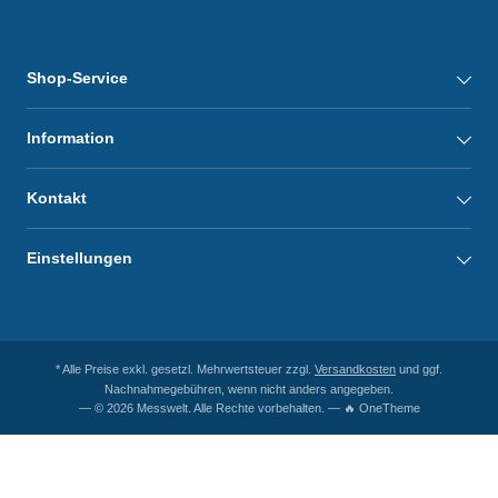
Shop-Service
Information
Kontakt
Einstellungen
* Alle Preise exkl. gesetzl. Mehrwertsteuer zzgl.
Versandkosten
und ggf.
Nachnahmegebühren, wenn nicht anders angegeben.
— © 2026 Messwelt. Alle Rechte vorbehalten. — 🔥 OneTheme