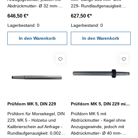
Abdrückmutter- Ø 32 mm-
229- Rundlaufgenauigkeit:
Länge 300 mm- DIN 229-
0,002 mm- Zylindrizität: 0,002
646,50 €*
627,50 €*
Rundlaufgenauigkeit: 0,002
mm- Holzetui und
mm- Zylindrizität: 0,002 mm-
Lagerbestand: 0
Kalibrierschein auf Anfrage
Lagerbestand: 0
Holzetui und Kalibrierschein
auf Anfrage
In den Warenkorb
In den Warenkorb
Prüfdorn MK 5, DIN 229
Prüfdorn MK 5, DIN 229 mit Abdrückmutter
Prüfdorn für Morsekegel, DIN
Prüfdorn MK 5 mit
229, MK 5 - Holzetui und
Abdrückmutter - Kegel ohne
Kalibrierschein auf Anfrage -
Anzugsgewinde, jedoch mit
Rundlaufgenauigkeit: 0,002
Abdrückmutter- Ø 40 mm-