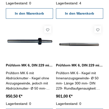
Kalibrierschein auf Anfrage
Lagerbestand: 0
Lagerbestand: 4
In den Warenkorb
In den Warenkorb
Prüfdorn MK 6, DIN 229 mit Abdrückmutter
Prüfdorn MK 6, DIN 229 mit Innenanzugsgewinde
Prüfdorn MK 6 mit
Prüfdorn MK 6 - Kegel mit
Abdrückmutter - Kegel ohne
Innenanzugsgewinde- Ø 50
Anzugsgewinde, jedoch mit
mm- Länge 300 mm- DIN
Abdrückmutter- Ø 50 mm-
229- Rundlaufgenauigkeit:
Länge 300 mm- DIN 229-
0,002 mm- Zylindrizität: 0,002
950,50 €*
901,00 €*
Rundlaufgenauigkeit: 0,002
mm- Holzetui und
mm- Zylindrizität: 0,002 mm-
Lagerbestand: 0
Kalibrierschein auf Anfrage
Lagerbestand: 0
Holzetui und Kalibrierschein