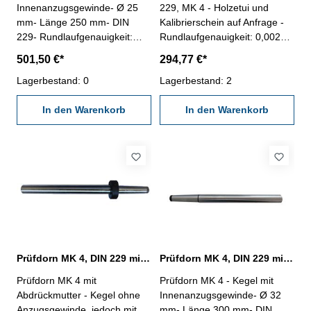
Innenanzugsgewinde- Ø 25
229, MK 4 - Holzetui und
mm- Länge 250 mm- DIN
Kalibrierschein auf Anfrage -
229- Rundlaufgenauigkeit:
Rundlaufgenauigkeit: 0,002
0,002 mm- Zylindrizität: 0,002
mm - Zylindrizität: 0,002 mm
501,50 €*
294,77 €*
mm- Holzetui und
Kalibrierschein auf Anfrage
Lagerbestand: 0
Lagerbestand: 2
In den Warenkorb
In den Warenkorb
Prüfdorn MK 4, DIN 229 mit Abdrückmutter
Prüfdorn MK 4, DIN 229 mit Innenanzugsgewinde
Prüfdorn MK 4 mit
Prüfdorn MK 4 - Kegel mit
Abdrückmutter - Kegel ohne
Innenanzugsgewinde- Ø 32
Anzugsgewinde, jedoch mit
mm- Länge 300 mm- DIN