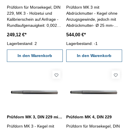
Prüfdorn für Morsekegel, DIN
Prüfdorn MK 3 mit
229, MK 3 - Holzetui und
Abdrückmutter - Kegel ohne
Kalibrierschein auf Anfrage -
Anzugsgewinde, jedoch mit
Rundlaufgenauigkeit: 0,002
Abdrückmutter- Ø 25 mm-
mm - Zylindrizität: 0,002 mm
Länge 250 mm- DIN 229-
249,12 €*
544,00 €*
Rundlaufgenauigkeit: 0,002
Lagerbestand: 2
mm- Zylindrizität: 0,002 mm-
Lagerbestand: -1
Holzetui und Kalibrierschein
In den Warenkorb
auf Anfrage
In den Warenkorb
Prüfdorn MK 3, DIN 229 mit Innenanzugsgewinde
Prüfdorn MK 4, DIN 229
Prüfdorn MK 3 - Kegel mit
Prüfdorn für Morsekegel, DIN