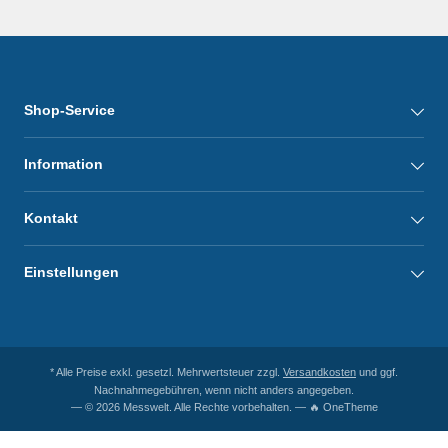
Shop-Service
Information
Kontakt
Einstellungen
* Alle Preise exkl. gesetzl. Mehrwertsteuer zzgl.
Versandkosten
und ggf.
Nachnahmegebühren, wenn nicht anders angegeben.
— © 2026 Messwelt. Alle Rechte vorbehalten. — 🔥 OneTheme