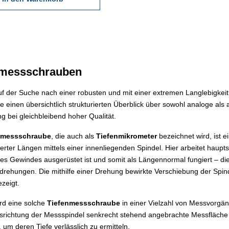
nmessschrauben
uf der Suche nach einer robusten und mit einer extremen Langlebigke
ie einen übersichtlich strukturierten Überblick über sowohl analoge als 
 bei gleichbleibend hoher Qualität.
nmessschraube
, die auch als
Tiefenmikrometer
bezeichnet wird, ist 
erter Längen mittels einer innenliegenden Spindel. Hier arbeitet haupt
es Gewindes ausgerüstet ist und somit als Längennormal fungiert – d
rehungen. Die mithilfe einer Drehung bewirkte Verschiebung der Spin
ezeigt.
rd eine solche
Tiefenmessschraube
in einer Vielzahl von Messvorgä
richtung der Messspindel senkrecht stehend angebrachte Messfläche 
, um deren Tiefe verlässlich zu ermitteln.