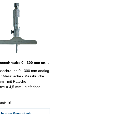
Tiefen-Messschraube 0 - 300 mm analog mit flacher Messfläche
ssschraube 0 - 300 mm analog
her Messfläche - Messbrücke
m - mit Ratsche -
tze ø 4,5 mm - einfaches
ln der Messeinsätze -
,01 mm - im Behältnis /
and: 16
it: 0,007 mm Messstangen: 12
In den Warenkorb