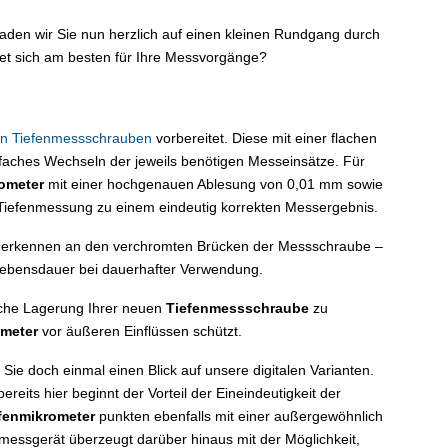
den wir Sie nun herzlich auf einen kleinen Rundgang durch
et sich am besten für Ihre Messvorgänge?
en Tiefenmessschrauben
vorbereitet. Diese mit einer flachen
faches Wechseln der jeweils benötigen Messeinsätze. Für
ometer
mit einer hochgenauen Ablesung von 0,01 mm sowie
 Tiefenmessung zu einem eindeutig korrekten Messergebnis.
zu erkennen an den verchromten Brücken der Messschraube –
 Lebensdauer bei dauerhafter Verwendung.
liche Lagerung Ihrer neuen
Tiefenmessschraube
zu
ometer
vor äußeren Einflüssen schützt.
ie doch einmal einen Blick auf unsere digitalen Varianten.
reits hier beginnt der Vorteil der Eineindeutigkeit der
fenmikrometer
punkten ebenfalls mit einer außergewöhnlich
messgerät überzeugt darüber hinaus mit der Möglichkeit,