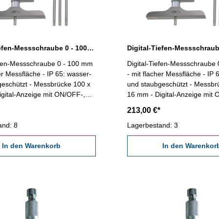
Digital-Tiefen-Messschraube 0 - 100 mm IP 65
efen-Messschraube 0 - 100 mm
Digital-Tiefen-Messschraube
her Messfläche - IP 65: wasser-
- mit flacher Messfläche - IP 
geschützt - Messbrücke 100 x
und staubgeschützt - Messbr
gital-Anzeige mit ON/OFF-,
16 mm - Digital-Anzeige mit
 UNIT- und SET-Taste -
ABS/INC-, UNIT- und SET-Tas
213,00 €*
tze Ø 4,5 mm (einfaches
Messeinsätze Ø 4,5 mm (ein
n) - mit Ratsche - Ablesung:
and: 8
Auswechseln) - mit Ratsche -
Lagerbestand: 3
im Behältnis / Kasten
0,001 mm- im Behältnis / Kas
ch: 0 - 100 mm Genauigkeit:
In den Warenkorb
Messbereich: 0 - 200 mm Gen
In den Warenkor
Messstangen: 4
0,006 mm Messstangen: 8