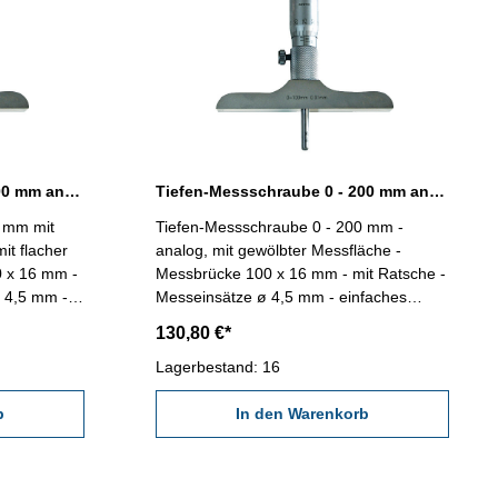
Tiefen-Messschraube 0 - 200 mm analog mit flacher Messfläche
Tiefen-Messschraube 0 - 200 mm analog mit gewölbter Messfläche
0 mm mit
Tiefen-Messschraube 0 - 200 mm -
it flacher
analog, mit gewölbter Messfläche -
0 x 16 mm -
Messbrücke 100 x 16 mm - mit Ratsche -
ø 4,5 mm -
Messeinsätze ø 4,5 mm - einfaches
esseinsätze
Auswechseln der Messeinsätze -
130,80 €*
tnis /
Ablesung 0,01 mm - im Behältnis /
Kasten Messbereich: 0 - 200 mm
Lagerbestand: 16
stangen: 8
Genauigkeit: 0,006 mm Messstangen: 8
b
In den Warenkorb