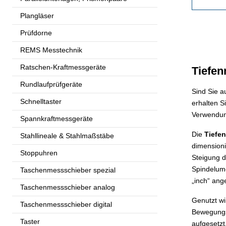
Plangläser
Prüfdorne
REMS Messtechnik
Ratschen-Kraftmessgeräte
Tiefe
Rundlaufprüfgeräte
Sind Sie a
Schnelltaster
erhalten S
Verwendung
Spannkraftmessgeräte
Die
Tiefe
Stahllineale & Stahlmaßstäbe
dimensioni
Stoppuhren
Steigung d
Spindelumd
Taschenmessschieber spezial
„inch“ ang
Taschenmessschieber analog
Genutzt wi
Taschenmessschieber digital
Bewegungs
Taster
aufgesetzt