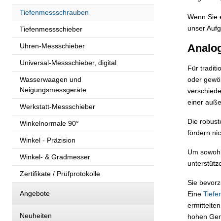
Tiefenmessschrauben
Wenn Sie e
unser Aufg
Tiefenmessschieber
Uhren-Messschieber
Analog
Universal-Messschieber, digital
Für tradit
Wasserwaagen und
oder gewöl
Neigungsmessgeräte
verschiede
einer auße
Werkstatt-Messschieber
Die robust
Winkelnormale 90°
fördern ni
Winkel - Präzision
Um sowohl 
Winkel- & Gradmesser
unterstütze
Zertifikate / Prüfprotokolle
Sie bevorz
Angebote
Eine
Tiefe
ermittelt
Neuheiten
hohen Gena