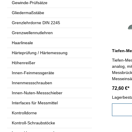
Gewinde-Prüfsätze
Gliedermaßstäbe
Grenzlehrdorne DIN 2245
Grenzwellennutlehren
Haarlineale
Härteprüfung / Härtemessung
Tiefen-Me
Höhenreißer
analog, mi
Messbrück
Innen-Feinmessgeräte
Messeinsä
Innenmessschrauben
Auswechse
72,60 €*
Ablesung 0
Innen-Nuten-Messschieber
Kasten Messbereich: 0 - 100 mm
Lagerbest
Interfaces für Messmittel
Genauigke
Kontrolldorne
Kontroll-Schraubstöcke