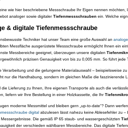
ine wie hier beschriebene Messschraube Ihr Eigen nennen möchten, la
ebot analoger sowie digitaler
Tiefenmessschrauben
ein. Welche eign
e & digitale Tiefenmessschraube
ionsbewusste Techniker hat unser Team eine große Auswahl an
analog
bten Messfläche ausgerüstete Messschraube ermöglicht Ihnen ein ein
nste Messbereiche geeignet, überzeugen unsere digitalen
Tiefenmikr
rgewöhnlich präzisen Genauigkeit von bis zu 0,005 mm. So führt jede
e Verarbeitung und die gelungene Materialauswahl – beispielsweise 
cht nur die Handhabung, sondern im gleichen Maße die faszinierende
die Lieferung zu Ihnen, Ihre eigenen Transporte als auch die verläss
n, liefern wir Ihre Bestellung in einer Holzkassette, die Ihr
Tiefenmikr
ugen moderne Messmittel und bleiben gern „up-to-date“? Dann werfen S
nmessschraube digital
abzulesen lässt nahezu keine Ablesefehler zu – be
en Messergebnisse. Die gemäß IP 65 staub- und wassergeschützten
Tie
uigkeit der verschieden wählbaren Messbereiche. Das digitale Tiefen