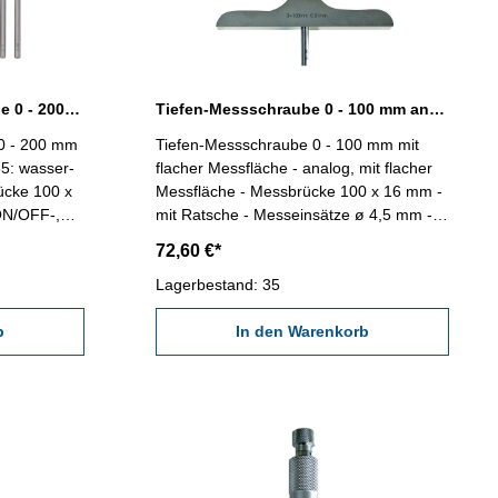
Digital-Tiefen-Messschraube 0 - 200 mm IP 65
Tiefen-Messschraube 0 - 100 mm analog mit flacher Messfläche
 0 - 200 mm
Tiefen-Messschraube 0 - 100 mm mit
65: wasser-
flacher Messfläche - analog, mit flacher
ücke 100 x
Messfläche - Messbrücke 100 x 16 mm -
 ON/OFF-,
mit Ratsche - Messeinsätze ø 4,5 mm -
te -
einfaches Auswechseln der Messeinsätze
72,60 €*
faches
- Ablesung 0,01 mm - im Behältnis /
 Ablesung:
Kasten Messbereich: 0 - 100 mm
Lagerbestand: 35
ten
Genauigkeit: 0,005 mm Messstangen: 4
auigkeit:
b
In den Warenkorb