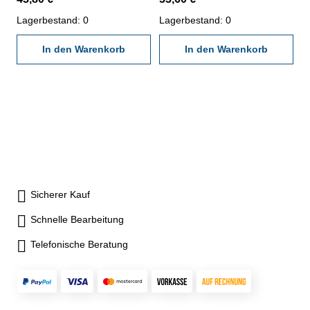
den gültigen Vorschriften von
den gültigen Vorschriften von
VDI/VDE/DGQ 2618 oder
Lagerbestand: 0
VDI/VDE/DGQ 2618 oder
Lagerbestand: 0
nach angegebenen
nach angegebenen
Werksnormen
In den Warenkorb
Werksnormen
In den Warenkorb
Sicherer Kauf
Schnelle Bearbeitung
Telefonische Beratung