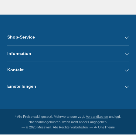
Shop-Service
Information
Kontakt
Einstellungen
* Alle Preise exkl. gesetzl. Mehrwertsteuer zzgl.
Versandkosten
und ggf.
Nachnahmegebühren, wenn nicht anders angegeben.
— © 2026 Messwelt. Alle Rechte vorbehalten. — 🔥 OneTheme