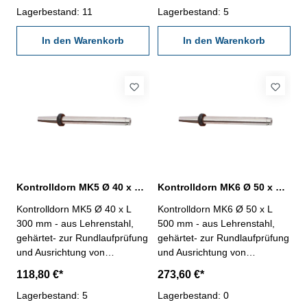
Zylindrizität < 0,005 mm
Lagerbestand: 11
Zylindrizität < 0,005 mm
Lagerbestand: 5
In den Warenkorb
In den Warenkorb
Kontrolldorn MK5 Ø 40 x L 300 mm nach DIN 229
Kontrolldorn MK6 Ø 50 x L 500 mm nach DIN 229
Kontrolldorn MK5 Ø 40 x L
Kontrolldorn MK6 Ø 50 x L
300 mm - aus Lehrenstahl,
500 mm - aus Lehrenstahl,
gehärtet- zur Rundlaufprüfung
gehärtet- zur Rundlaufprüfung
und Ausrichtung von
und Ausrichtung von
Maschinenspindeln mit MK-
Maschinenspindeln mit MK-
118,80 €*
273,60 €*
Aufnahme nach DIN 229-
Aufnahme nach DIN 229-
Zylindrizität < 0,005 mm
Lagerbestand: 5
Zylindrizität < 0,005 mm
Lagerbestand: 0