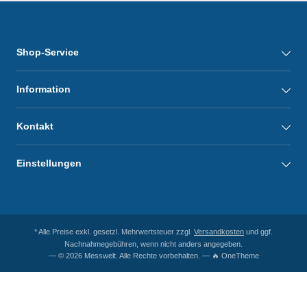
Shop-Service
Information
Kontakt
Einstellungen
* Alle Preise exkl. gesetzl. Mehrwertsteuer zzgl.
Versandkosten
und ggf.
Nachnahmegebühren, wenn nicht anders angegeben.
— © 2026 Messwelt. Alle Rechte vorbehalten. — 🔥 OneTheme