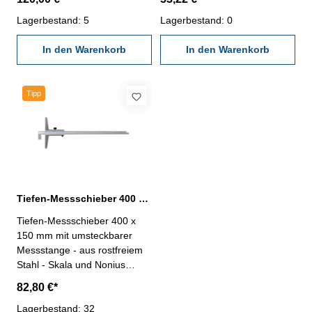
Genauigkeit 0,04 mm, DIN
150 mm - im Behältnis/Kasten
862 - mit Ein/Aus-, Null-, Unit-
Lagerbestand: 5
Messbereich 0 - 400 mm
Lagerbestand: 0
und Hold-Taste - mit RS 232C-
Schnittstelle, Datenausgang
In den Warenkorb
In den Warenkorb
RB 5 - im Behältnis/Kasten
Messbereich 0 - 400 mm
Brückenlänge 150 mm
Tipp
Tiefen-Messschieber 400 x 150 x 0,05 mm mit umsteckbarer Stange
Tiefen-Messschieber 400 x
150 mm mit umsteckbarer
Messstange - aus rostfreiem
Stahl - Skala und Nonius
mattverchromt - Nonius 1/20,
82,80 €*
Ablesung 0,05 mm -
Genauigkeit nach DIN 862 -
Lagerbestand: 32