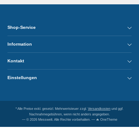
Shop-Service
Information
Kontakt
Einstellungen
* Alle Preise exkl. gesetzl. Mehrwertsteuer zzgl.
Versandkosten
und ggf.
Nachnahmegebühren, wenn nicht anders angegeben.
— © 2026 Messwelt. Alle Rechte vorbehalten. — 🔥 OneTheme