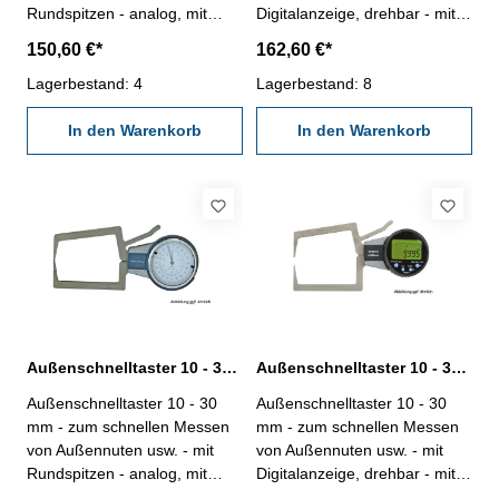
Rundspitzen - analog, mit
Digitalanzeige, drehbar - mit
Uhranzeige, Ablesung 0,01
Rundspitzen - Ablesung 0,005
150,60 €*
162,60 €*
mm - im Behältnis / Kasten
mm - im Behältnis / Kasten
Messbereich: 0 - 20 mm
Lagerbestand: 4
Abb. Aussen-
Lagerbestand: 8
Schnellmesstaster mit
In den Warenkorb
Ablesung 0,01 mm
In den Warenkorb
Messbereich: 0 - 20 mm
Außenschnelltaster 10 - 30 mm analog
Außenschnelltaster 10 - 30 mm digital
Außenschnelltaster 10 - 30
Außenschnelltaster 10 - 30
mm - zum schnellen Messen
mm - zum schnellen Messen
von Außennuten usw. - mit
von Außennuten usw. - mit
Rundspitzen - analog, mit
Digitalanzeige, drehbar - mit
Uhranzeige, Ablesung 0,01
Rundspitzen - Ablesung 0,005