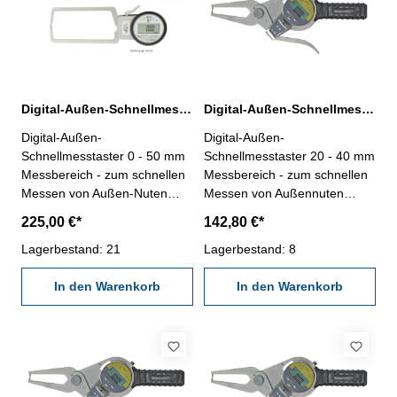
Digital-Außen-Schnellmesstaster 0 - 50 mm IP 65
Digital-Außen-Schnellmesstaster 20 - 40 mm IP 65
Digital-Außen-
Digital-Außen-
Schnellmesstaster 0 - 50 mm
Schnellmesstaster 20 - 40 mm
Messbereich - zum schnellen
Messbereich - zum schnellen
Messen von Außen-Nuten
Messen von Außennuten
usw.- mit gerundeten
usw.- mit Kugelspitzen Ø 2
225,00 €*
142,80 €*
Messflächen- mit Digital-
mm, gehärtet- mit Digital-
Messuhr IP 65- Ablesung 0,01
Lagerbestand: 21
Messuhr IP 65- Ablesung
Lagerbestand: 8
mm- Anzeige mit Laufbalken-
0,001 mm- Anzeige mit
mm/inch, 0/Off, Preset-, Tol-
In den Warenkorb
Laufbalken- mm/inch, 0/Off,
In den Warenkorb
und ,,Mode"-Taste- mit
Preset-, Tol- und ,,+/-"-Taste-
wiederladbarer
im Behältnis/Kasten
Lithiumbatterie- im
Behältnis/Kasten