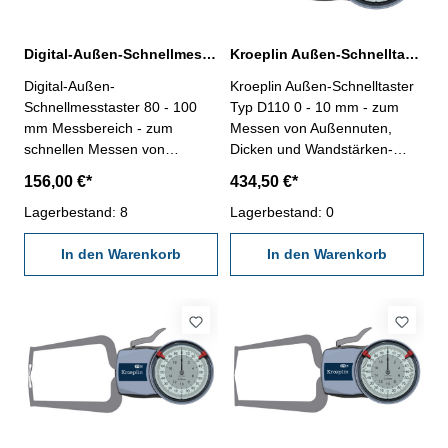
Digital-Außen-Schnellmesstaster 80 - 100 mm IP 65
Kroeplin Außen-Schnelltaster D110 0 - 10 mm Messbereich analog
Digital-Außen-
Kroeplin Außen-Schnelltaster
Schnellmesstaster 80 - 100
Typ D110 0 - 10 mm - zum
mm Messbereich - zum
Messen von Außennuten,
schnellen Messen von
Dicken und Wandstärken-
Außennuten usw.- mit
Messbereich 0 - 10 mm,
156,00 €*
434,50 €*
Kugelspitzen Ø 2 mm,
Messspanne 10 mm-
gehärtet- mit Digital-Messuhr
Lagerbestand: 8
mechanisches / analoges
Lagerbestand: 0
IP 65- Ablesung 0,001 mm-
Außenmessgerät- leichte
Anzeige mit Laufbalken-
In den Warenkorb
Justage durch drehbares
In den Warenkorb
mm/inch, 0/Off, Preset-, Tol-
Gehäuse- 1 fester- und 1
und ,,+/-"-Taste- im
beweglicher Messarm- mit
Behältnis/Kasten
verstellbaren Toleranzmarken-
Schutzklasse IP65- inklusive
Prüfzertifikat