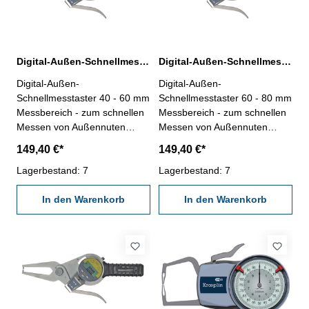
Digital-Außen-Schnellmesstaster 40 - 60 mm IP 65
Digital-Außen-Schnellmesstaster 60 - 80 mm IP 65
Digital-Außen-
Digital-Außen-
Schnellmesstaster 40 - 60 mm
Schnellmesstaster 60 - 80 mm
Messbereich - zum schnellen
Messbereich - zum schnellen
Messen von Außennuten
Messen von Außennuten
usw.- mit Kugelspitzen Ø 2
usw.- mit Kugelspitzen Ø 2
149,40 €*
149,40 €*
mm, gehärtet- mit Digital-
mm, gehärtet- mit Digital-
Messuhr IP 65- Ablesung
Lagerbestand: 7
Messuhr IP 65- Ablesung
Lagerbestand: 7
0,001 mm- Anzeige mit
0,001 mm- Anzeige mit
Laufbalken- mm/inch, 0/Off,
In den Warenkorb
Laufbalken- mm/inch, 0/Off,
In den Warenkorb
Preset-, Tol- und ,,+/-"-Taste-
Preset-, Tol- und ,,+/-"-Taste-
im Behältnis/Kasten
im Behältnis/Kasten