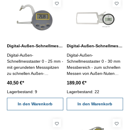
Lithiumbatterie- im
Behältnis/Kasten
Digital-Außen-Schnellmesstaster 0 - 25 mm Messbereich
Digital-Außen-Schnellmesstaster 0 - 30 mm IP 65
Digital-Außen-
Digital-Außen-
Schnellmesstaster 0 - 25 mm -
Schnellmesstaster 0 - 30 mm
mit gerundeten Messspitzen
Messbereich - zum schnellen
zu schnellen Außen-
Messen von Außen-Nuten
Messungen- geeignet für
usw.- mit gerundeten
40,50 €*
189,00 €*
Rohrwanddickenmessungen
Messflächen- mit Digital-
(ab Innen-Ø 10 mm)- Feder
Lagerbestand: 9
Messuhr IP 65- Ablesung 0,01
Lagerbestand: 22
öffnend- mit Digital-Anzeige,
mm- Anzeige mit Laufbalken-
Ablesung 0,01 mm, mm/inch-,
In den Warenkorb
mm/inch, 0/Off, Preset-, Tol-
In den Warenkorb
ON/Zero/Off- und Hold-Taste-
und ,,Mode"-Taste- mit
im Behältnis/Kasten
wiederladbarer
Lithiumbatterie- im
Behältnis/Kasten