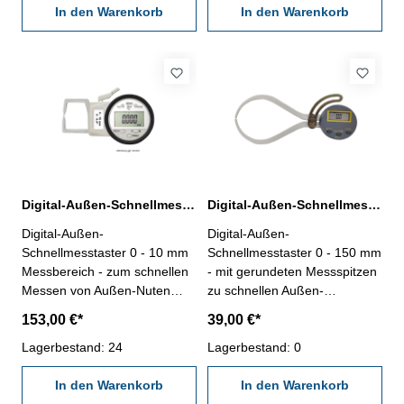
In den Warenkorb
Ablesung 0,01 mm
In den Warenkorb
Messbereich: 30 - 50 mm
Digital-Außen-Schnellmesstaster 0 - 10 mm IP 65
Digital-Außen-Schnellmesstaster 0 - 150 mm Messbereich
Digital-Außen-
Digital-Außen-
Schnellmesstaster 0 - 10 mm
Schnellmesstaster 0 - 150 mm
Messbereich - zum schnellen
- mit gerundeten Messspitzen
Messen von Außen-Nuten
zu schnellen Außen-
usw.- mit gerundeten
Messungen- mit Stellbogen-
153,00 €*
39,00 €*
Messflächen- mit Digital-
mit Digital-Anzeige, Ablesung
Messuhr IP 65- Ablesung
Lagerbestand: 24
0,1 mm, mm/inch-,
Lagerbestand: 0
0,002 mm- Anzeige mit
ON/Off/Set- und Hold-Taste-
Laufbalken- mm/inch, 0/Off,
In den Warenkorb
im Behältnis/Kasten
In den Warenkorb
Preset-, Tol- und ,,Mode"-