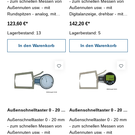
- zum schnellen Messen von
- zum schnellen Messen von
Außennuten usw. - mit
Außennuten usw. - mit
Rundspitzen - analog, mit
Digitalanzeige, drehbar - mit
Uhranzeige, Ablesung 0,01
Rundspitzen - Ablesung 0,005
123,60 €*
142,20 €*
mm - im Behältnis / Kasten
mm - im Behältnis / Kasten
Messbereich: 0 - 10 mm
Lagerbestand: 13
Abb. Aussen-
Lagerbestand: 5
Schnellmesstaster mit
In den Warenkorb
Ablesung 0,01 mm
In den Warenkorb
Messbereich: 0 - 10 mm
Außenschnelltaster 0 - 20 mm analog
Außenschnelltaster 0 - 20 mm digital
Außenschnelltaster 0 - 20 mm
Außenschnelltaster 0 - 20 mm
- zum schnellen Messen von
- zum schnellen Messen von
Außennuten usw. - mit
Außennuten usw. - mit