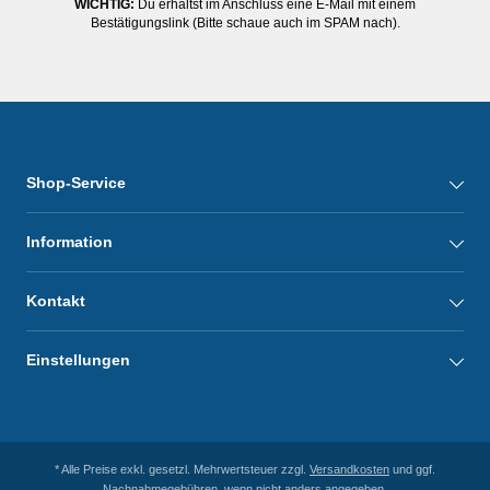
WICHTIG:
Du erhältst im Anschluss eine E-Mail mit einem
Bestätigungslink (Bitte schaue auch im SPAM nach).
Shop-Service
Information
Kontakt
Einstellungen
* Alle Preise exkl. gesetzl. Mehrwertsteuer zzgl.
Versandkosten
und ggf.
Nachnahmegebühren, wenn nicht anders angegeben.