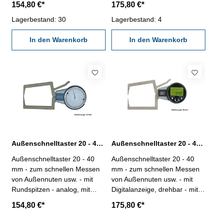
154,80 €*
175,80 €*
mm - im Behältnis / Kasten
mm - im Behältnis / Kasten
Messbereich: 10 - 30 mm
Lagerbestand: 30
Abb. Aussen-
Lagerbestand: 4
Schnellmesstaster mit
In den Warenkorb
Ablesung 0,01 mm
In den Warenkorb
Messbereich: 10 - 30 mm
Außenschnelltaster 20 - 40 mm analog
Außenschnelltaster 20 - 40 mm digital
Außenschnelltaster 20 - 40
Außenschnelltaster 20 - 40
mm - zum schnellen Messen
mm - zum schnellen Messen
von Außennuten usw. - mit
von Außennuten usw. - mit
Rundspitzen - analog, mit
Digitalanzeige, drehbar - mit
Uhranzeige, Ablesung 0,01
Rundspitzen - Ablesung 0,005
154,80 €*
175,80 €*
mm - im Behältnis / Kasten
mm - im Behältnis / Kasten