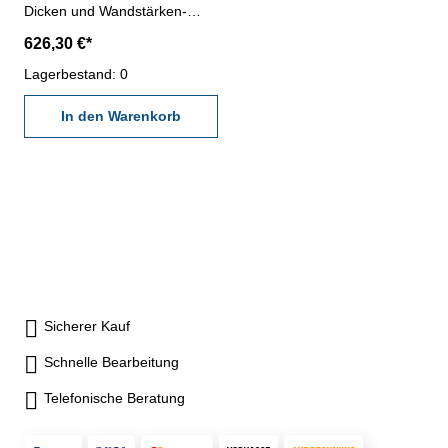
Dicken und Wandstärken-
Messbereich 0 - 50 mm,
626,30 €*
Messspanne 50 mm-
elektronisches / digitales
Lagerbestand: 0
Außenmessgerät- 1 fester-
und 1 beweglicher Messarm-
In den Warenkorb
große Kontrastreiche LCD-
Anzeige- kombinierte Ziffern-
und Skalenanzeige- mm/inch-
Umschaltung- Messmodus
ABSOLUT-
Messwertklassierung (rot/grün
Anzeige)- Schutzklasse IP67-
inklusive Prüfzertifikat
Sicherer Kauf
Schnelle Bearbeitung
Telefonische Beratung