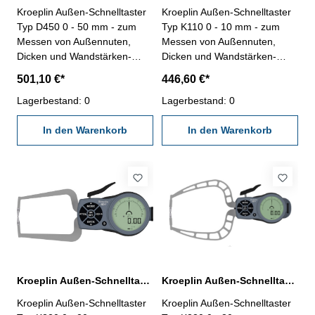
Kroeplin Außen-Schnelltaster
Kroeplin Außen-Schnelltaster
Typ D450 0 - 50 mm - zum
Typ K110 0 - 10 mm - zum
Messen von Außennuten,
Messen von Außennuten,
Dicken und Wandstärken-
Dicken und Wandstärken-
Messbereich 0 - 50 mm,
Messbereich 0 - 10 mm,
501,10 €*
446,60 €*
Messspanne 50 mm-
Messspanne 10 mm-
mechanisches / analoges
Lagerbestand: 0
elektronisches / digitales
Lagerbestand: 0
Außenmessgerät- leichte
Außenmessgerät- 1 fester-
Justage durch drehbares
In den Warenkorb
und 1 beweglicher Messarm-
In den Warenkorb
Gehäuse- 1 fester- und 1
große Kontrastreiche LCD-
beweglicher Messarm- mit
Anzeige- kombinierte Ziffern-
verstellbaren Toleranzmarken-
und Skalenanzeige- mm/inch-
Schutzklasse IP65- inklusive
Umschaltung- Messmodus
Prüfzertifikat
ABSOLUT-
Messwertklassierung (rot/grün
Anzeige)- Schutzklasse IP67-
inklusive Prüfzertifikat
Kroeplin Außen-Schnelltaster K220 0 - 20 mm Messbereich digital
Kroeplin Außen-Schnelltaster K330 0 - 30 mm Messbereich digital
Kroeplin Außen-Schnelltaster
Kroeplin Außen-Schnelltaster