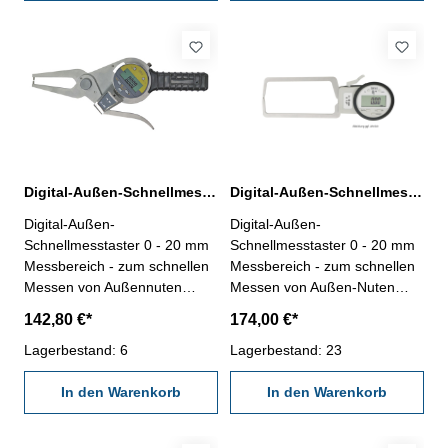
Taste- mit wiederladbarer
Lithiumbatterie- im
Behältnis/Kasten
Digital-Außen-Schnellmesstaster 0 - 20 mm IP 65
Digital-Außen-Schnellmesstaster 0 - 20 mm IP 65
Digital-Außen-
Digital-Außen-
Schnellmesstaster 0 - 20 mm
Schnellmesstaster 0 - 20 mm
Messbereich - zum schnellen
Messbereich - zum schnellen
Messen von Außennuten
Messen von Außen-Nuten
usw.- mit Kugelspitzen Ø 2
usw.- mit gerundeten
142,80 €*
174,00 €*
mm, gehärtet- mit Digital-
Messflächen- mit Digital-
Messuhr IP 65- Ablesung
Lagerbestand: 6
Messuhr IP 65- Ablesung
Lagerbestand: 23
0,001 mm- Anzeige mit
0,005 mm- Anzeige mit
Laufbalken- mm/inch, 0/Off,
In den Warenkorb
Laufbalken- mm/inch, 0/Off,
In den Warenkorb
Preset-, Tol- und ,,+/-"-Taste-
Preset-, Tol- und ,,Mode"-
im Behältnis/Kasten
Taste- mit wiederladbarer