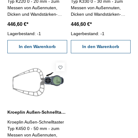
Typ K220 0 - 20 mm - zum
Typ K330 0 - 30 mm - zum
Messen von Außennuten,
Messen von Außennuten,
Dicken und Wandstärken-
Dicken und Wandstärken-
Messbereich 0 - 20 mm,
Messbereich 0 - 30 mm,
446,60 €*
446,60 €*
Messspanne 20 mm-
Messspanne 30 mm-
elektronisches / digitales
Lagerbestand: -1
elektronisches / digitales
Lagerbestand: -1
Außenmessgerät- 1 fester-
Außenmessgerät- 1 fester-
und 1 beweglicher Messarm-
In den Warenkorb
und 1 beweglicher Messarm-
In den Warenkorb
große Kontrastreiche LCD-
große Kontrastreiche LCD-
Anzeige- kombinierte Ziffern-
Anzeige- kombinierte Ziffern-
und Skalenanzeige- mm/inch-
und Skalenanzeige- mm/inch-
Umschaltung- Messmodus
Umschaltung- Messmodus
ABSOLUT-
ABSOLUT-
Messwertklassierung (rot/grün
Messwertklassierung (rot/grün
Anzeige)- Schutzklasse IP67-
Anzeige)- Schutzklasse IP67-
inklusive Prüfzertifikat
inklusive Prüfzertifikat
Kroeplin Außen-Schnelltaster K450 0 - 50 mm Messbereich digital
Kroeplin Außen-Schnelltaster
Typ K450 0 - 50 mm - zum
Messen von Außennuten,