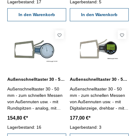
Messbereich: 20 - 40 mm
Lagerbestand: 17
Abb. Aussen-
Lagerbestand: 5
Schnellmesstaster mit
In den Warenkorb
Ablesung 0,01 mm
In den Warenkorb
Messbereich: 20 - 40 mm
Außenschnelltaster 30 - 50 mm analog
Außenschnelltaster 30 - 50 mm digital
Außenschnelltaster 30 - 50
Außenschnelltaster 30 - 50
mm - zum schnellen Messen
mm - zum schnellen Messen
von Außennuten usw. - mit
von Außennuten usw. - mit
Rundspitzen - analog, mit
Digitalanzeige, drehbar - mit
Uhranzeige, Ablesung 0,01
Rundspitzen - Ablesung 0,005
154,80 €*
177,00 €*
mm - im Behältnis / Kasten
mm - im Behältnis / Kasten
Messbereich: 30 - 50 mm
Lagerbestand: 16
Abb. Aussen-
Lagerbestand: 3
Schnellmesstaster mit