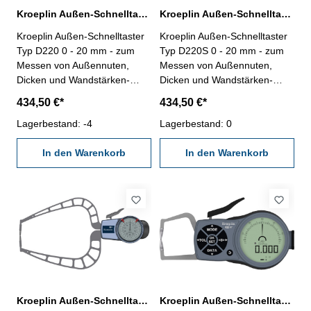
Kroeplin Außen-Schnelltaster D220 0 - 20 mm Messbereich analog
Kroeplin Außen-Schnelltaster D220S 0 - 20 mm Messbereich analog
Kroeplin Außen-Schnelltaster
Kroeplin Außen-Schnelltaster
Typ D220 0 - 20 mm - zum
Typ D220S 0 - 20 mm - zum
Messen von Außennuten,
Messen von Außennuten,
Dicken und Wandstärken-
Dicken und Wandstärken-
Messbereich 0 - 20 mm,
Messbereich 0 - 20 mm,
434,50 €*
434,50 €*
Messspanne 20 mm-
Messspanne 20 mm-
mechanisches / analoges
Lagerbestand: -4
mechanisches / analoges
Lagerbestand: 0
Außenmessgerät- leichte
Außenmessgerät- leichte
Justage durch drehbares
In den Warenkorb
Justage durch drehbares
In den Warenkorb
Gehäuse- 1 fester- und 1
Gehäuse- 1 fester- und 1
beweglicher Messarm- mit
beweglicher Messarm- mit
verstellbaren Toleranzmarken-
verstellbaren Toleranzmarken-
Schutzklasse IP65- inklusive
Schutzklasse IP65- inklusive
Prüfzertifikat
Prüfzertifikat
Kroeplin Außen-Schnelltaster D450 0 - 50 mm Messbereich analog
Kroeplin Außen-Schnelltaster K110 0 - 10 mm Messbereich digital