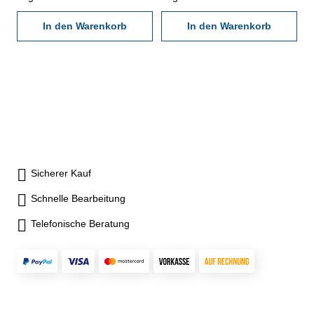
Außenmessgerät- leichte
Außenmessgerät- leichte
Justage durch drehbares
In den Warenkorb
Justage durch drehbares
In den Warenkorb
Gehäuse- 1 fester- und 1
Gehäuse- 1 fester- und 1
beweglicher Messarm- mit
beweglicher Messarm- mit
verstellbaren Toleranzmarken-
verstellbaren Toleranzmarken-
Schutzklasse IP65- inklusive
Schutzklasse IP65- inklusive
Prüfzertifikat
Prüfzertifikat
Sicherer Kauf
Schnelle Bearbeitung
Telefonische Beratung