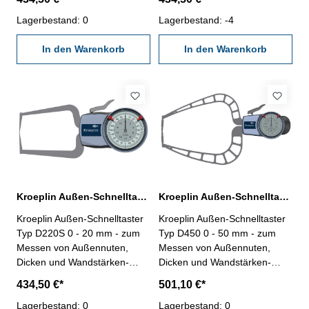
Messspanne 10 mm-
Messspanne 20 mm-
mechanisches / analoges
Lagerbestand: 0
mechanisches / analoges
Lagerbestand: -4
Außenmessgerät- leichte
Außenmessgerät- leichte
Justage durch drehbares
In den Warenkorb
Justage durch drehbares
In den Warenkorb
Gehäuse- 1 fester- und 1
Gehäuse- 1 fester- und 1
beweglicher Messarm- mit
beweglicher Messarm- mit
verstellbaren Toleranzmarken-
verstellbaren Toleranzmarken-
Schutzklasse IP65- inklusive
Schutzklasse IP65- inklusive
Prüfzertifikat
Prüfzertifikat
Kroeplin Außen-Schnelltaster D220S 0 - 20 mm Messbereich analog
Kroeplin Außen-Schnelltaster D450 0 - 50 mm Messbereich analog
Kroeplin Außen-Schnelltaster
Kroeplin Außen-Schnelltaster
Typ D220S 0 - 20 mm - zum
Typ D450 0 - 50 mm - zum
Messen von Außennuten,
Messen von Außennuten,
Dicken und Wandstärken-
Dicken und Wandstärken-
Messbereich 0 - 20 mm,
Messbereich 0 - 50 mm,
434,50 €*
501,10 €*
Messspanne 20 mm-
Messspanne 50 mm-
mechanisches / analoges
Lagerbestand: 0
mechanisches / analoges
Lagerbestand: 0