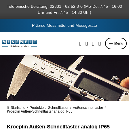
alt springen
Telefonische Beratung: 02331 - 62 52 8-0 (Mo-Do: 7:45 - 16:00
Uhr und Fr: 7:45 - 14:30 Uhr)
Präzise Messmittel und Messgeräte
Menü
Startseite
Produkte
Schnelltaster
Außenschnelltaster
/
/
/
/
Kroeplin Außen-Schnelltaster analog IP65
Kroeplin Außen-Schnelltaster analog IP65