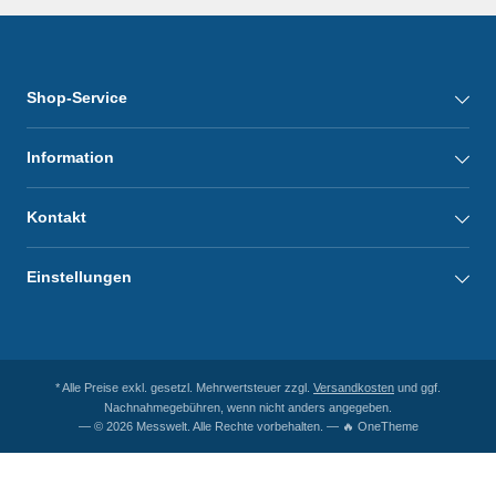
Shop-Service
Information
Kontakt
Einstellungen
* Alle Preise exkl. gesetzl. Mehrwertsteuer zzgl.
Versandkosten
und ggf.
Nachnahmegebühren, wenn nicht anders angegeben.
— © 2026 Messwelt. Alle Rechte vorbehalten. — 🔥 OneTheme