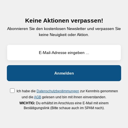
Universalhalterung, Teleskop-
Schlägen, die Laseroptik ist
Nivellierlatte LT 4
zusätzlich durch den stabilen
m, Fernbedienung, Akku,
Gehäusekopf geschützt-
Batterien, Netz-/Ladegerät
Keine Aktionen verpassen!
einfache Bedienung über drei
inkl. internat. Adapter,
Abonnieren Sie den kostenlosen Newsletter und verpassen Sie
Bedienknöpfe - Ein/Aus,
Tragegurt, Tragekoffer
keine Neuigkeit oder Aktion.
Tiltmodus, Manueller Modus-
Batterie-Schublade - leichter
Wechsel auch direkt auf dem
Stativ- großer Arbeitsbereich
mit Set-Receiver REC 160 RG
- bis zu 600 m Durchmesser-
zwei im Gehäuse integrierte
5/8"-Gewinde- Zielplatte mit
Magnethalterung und
Fadenkreuz- Einsatzgebiete:
Ich habe die
Datenschutzbestimmungen
zur Kenntnis genommen
Layout-Arbeiten, Setzen von
und die
AGB
gelesen und bin mit ihnen einverstanden.
Trennwänden und Abhängen
WICHTIG:
Du erhältst im Anschluss eine E-Mail mit einem
von Decken,
Bestätigungslink (Bitte schaue auch im SPAM nach).
Elektroinstallationsarbeiten
(Steckdosen, Schalter und
Kabelkanäle horizontal und