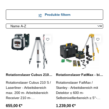
Produkte filtern
Rotationslaser Cubus 210 S - max. 200 m
Rotationslaser FatMax - bis 600 m
Rotationslaser Cubus 210 S /
Rotationslaser FatMax /
Laserliner - Arbeitsbereich
Stanley - Arbeitsbereich mit
max. 200 m- Arbeitsbereich
Detektor ≤ 600 m-
Receiver 210 m-
Selbstnivellierbereich ≥ 5°-
Nivelliergenauigkeit ± 0,15
Laserklasse 2- Schutzart IP
655,00 €*
1.239,00 €*
mm / m-
66- Betriebsdauer 40