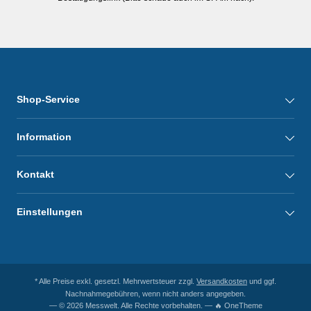
Shop-Service
Information
Kontakt
Einstellungen
* Alle Preise exkl. gesetzl. Mehrwertsteuer zzgl.
Versandkosten
und ggf.
Nachnahmegebühren, wenn nicht anders angegeben.
— © 2026 Messwelt. Alle Rechte vorbehalten. — 🔥 OneTheme