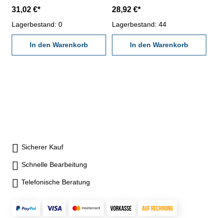
Schwalbenschwanzaufnahme
8 mm und
31,02 €*
28,92 €*
Gesamthöhe: 185 mm
Schwalbenschwanzaufnahme
Magnetkraft: 10 kg Magnetfuß
Lagerbestand: 0
Lagerbestand: 44
(LxBxH) mm: 36 x 30 x 36,
Gewinde M4
In den Warenkorb
In den Warenkorb
Sicherer Kauf
Schnelle Bearbeitung
Telefonische Beratung