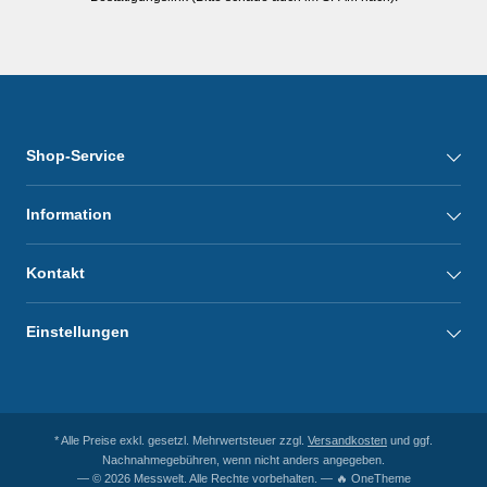
Shop-Service
Information
Kontakt
Einstellungen
* Alle Preise exkl. gesetzl. Mehrwertsteuer zzgl.
Versandkosten
und ggf.
Nachnahmegebühren, wenn nicht anders angegeben.
— © 2026 Messwelt. Alle Rechte vorbehalten. — 🔥 OneTheme