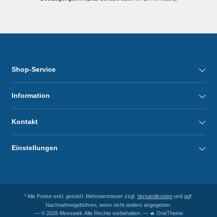
Shop-Service
Information
Kontakt
Einstellungen
* Alle Preise exkl. gesetzl. Mehrwertsteuer zzgl.
Versandkosten
und ggf.
Nachnahmegebühren, wenn nicht anders angegeben.
— © 2026 Messwelt. Alle Rechte vorbehalten. — 🔥 OneTheme