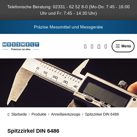
alt springen
Telefonische Beratung: 02331 - 62 52 8-0 (Mo-Do: 7:45 - 16:00
Uhr und Fr: 7:45 - 14:30 Uhr)
Präzise Messmittel und Messgeräte
Menü
Startseite
Produkte
Anreißwerkzeuge
Spitzzirkel DIN 6486
/
/
/
Spitzzirkel DIN 6486