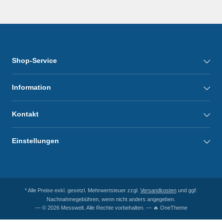
Shop-Service
Information
Kontakt
Einstellungen
* Alle Preise exkl. gesetzl. Mehrwertsteuer zzgl.
Versandkosten
und ggf.
Nachnahmegebühren, wenn nicht anders angegeben.
— © 2026 Messwelt. Alle Rechte vorbehalten. — 🔥 OneTheme