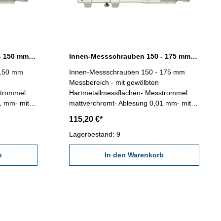
Innen-Messschrauben 125 - 150 mm mit gewölbten Messflächen
Innen-Messschrauben 150 - 175 mm mit gewölbten Messflächen
 150 mm
Innen-Messschrauben 150 - 175 mm
Messbereich - mit gewölbten
strommel
Hartmetallmessflächen- Messtrommel
1 mm- mit
mattverchromt- Ablesung 0,01 mm- mit
n
Ratsche- im Behältnis / Kasten
115,20 €*
enauigkeit:
Messbereich: 150 - 175 mm Genauigkeit:
0,010 mmEinstellmaß: -
Lagerbestand: 9
b
In den Warenkorb