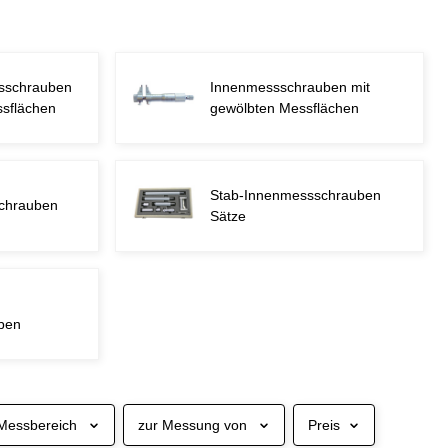
ssschrauben
Innenmessschrauben mit
ssflächen
gewölbten Messflächen
Stab-Innenmessschrauben
chrauben
Sätze
ben
Messbereich
zur Messung von
Preis