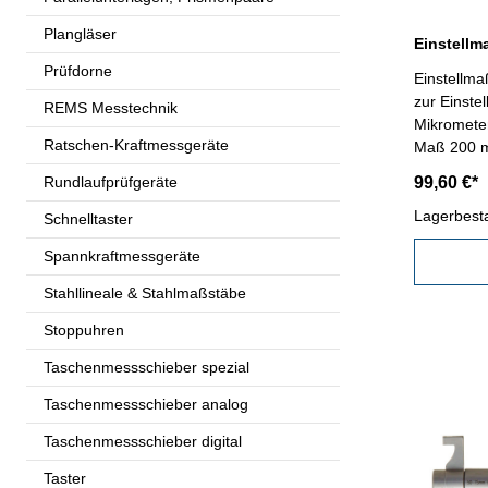
Plangläser
Prüfdorne
Einstellma
zur Einste
REMS Messtechnik
Mikromete
Ratschen-Kraftmessgeräte
Maß 200 
Rundlaufprüfgeräte
99,60 €*
Lagerbest
Schnelltaster
Spannkraftmessgeräte
Stahllineale & Stahlmaßstäbe
Stoppuhren
Taschenmessschieber spezial
Taschenmessschieber analog
Taschenmessschieber digital
Taster