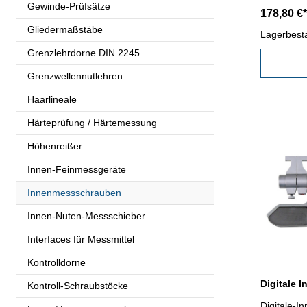
Anzeige m
Gewinde-Prüfsätze
178,80 €*
und SET-T
Gliedermaßstäbe
im Behältn
Lagerbest
mmGenauig
Grenzlehrdorne DIN 2245
Ø 25 mm
Grenzwellennutlehren
Haarlineale
Härteprüfung / Härtemessung
Höhenreißer
Innen-Feinmessgeräte
Innenmessschrauben
Innen-Nuten-Messschieber
Interfaces für Messmittel
Kontrolldorne
Kontroll-Schraubstöcke
Digitale-