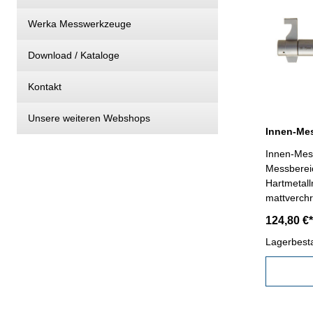
Werka Messwerkzeuge
Download / Kataloge
Kontakt
Unsere weiteren Webshops
Innen-Mes
Messbereic
Hartmetal
mattverch
Ratsche- i
124,80 €*
Messberei
0,010 mmE
Lagerbest