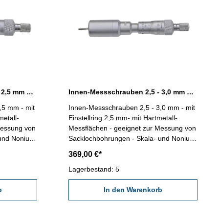
Innen-Messschrauben 2,0 - 2,5 mm Messbereich
Innen-Messschrauben 2,5 - 3,0 mm Messbereich
,5 mm - mit
Innen-Messschrauben 2,5 - 3,0 mm - mit
metall-
Einstellring 2,5 mm- mit Hartmetall-
Messung von
Messflächen - geeignet zur Messung von
Sacklochbohrungen - Skala- und Nonius
01 mm -
mattvercromt - Ablesung 0,001 mm -
369,00 €*
hältnis /
Genauigkeit 0.004 mm - im Behältnis /
,5 mm
Lagerbestand: 5
Kasten Messbereich 2,5 - 3,0 mm
b
In den Warenkorb