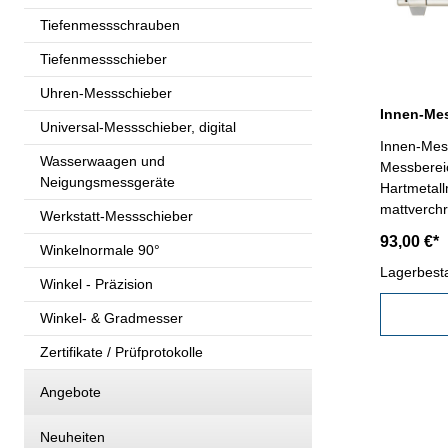
Tiefenmessschrauben
Tiefenmessschieber
Uhren-Messschieber
Universal-Messschieber, digital
Innen-Mes
Wasserwaagen und
Messbereic
Neigungsmessgeräte
Hartmetal
mattverch
Werkstatt-Messschieber
Ratsche- i
93,00 €*
Winkelnormale 90°
Messberei
0,009 mmE
Lagerbest
Winkel - Präzision
Winkel- & Gradmesser
Zertifikate / Prüfprotokolle
Angebote
Neuheiten