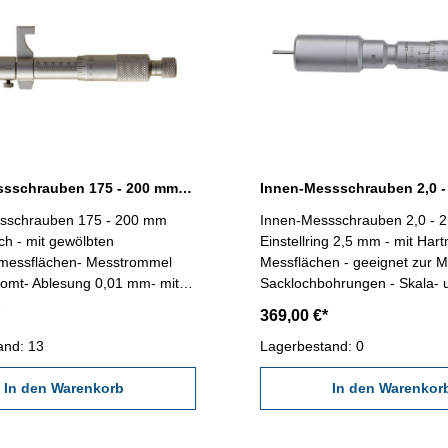
Innen-Messschrauben 175 - 200 mm mit gewölbten Messflächen
sschrauben 175 - 200 mm
Innen-Messschrauben 2,0 - 2
h - mit gewölbten
Einstellring 2,5 mm - mit Hart
lmessflächen- Messtrommel
Messflächen - geeignet zur 
romt- Ablesung 0,01 mm- mit
Sacklochbohrungen - Skala- und Nonius
m Behältnis / Kasten
mattvercromt - Ablesung 0,0
369,00 €*
ch: 175 - 200 mm Genauigkeit:
Genauigkeit 0.004 mm - im Be
instellmaß: -
and: 13
Lagerbestand: 0
Kasten Messbereich 2,0 - 2
In den Warenkorb
In den Warenkor