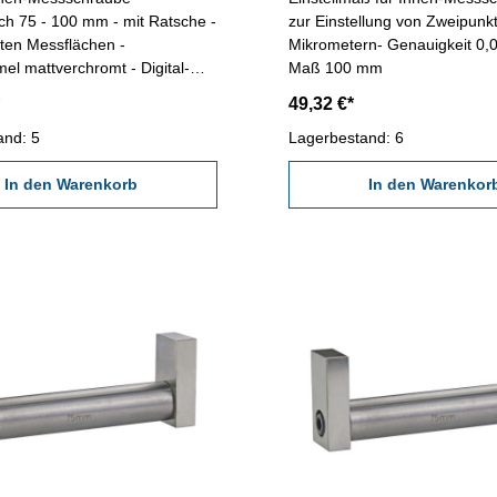
h 75 - 100 mm - mit Ratsche -
zur Einstellung von Zweipunk
ten Messflächen -
Mikrometern- Genauigkeit 0,
l mattverchromt - Digital-
Maß 100 mm
it ON/OFF-, ABS/INC-, UNIT-
49,32 €*
asten - Ablesung: 0,001 mm-
is/Kasten Messbereich: 75 -
and: 5
Lagerbestand: 6
auigkeit: 0,008
lmaß: -
In den Warenkorb
In den Warenkor