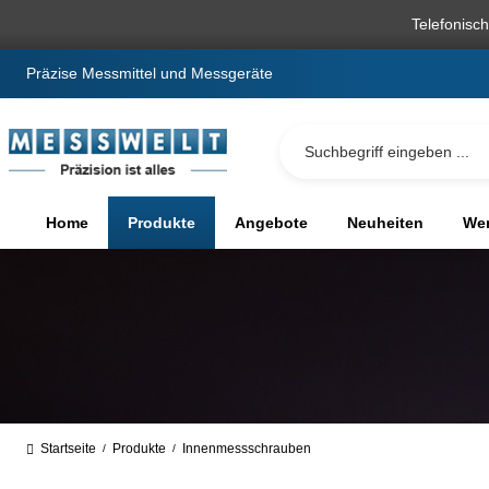
springen
Zur Hauptnavigation springen
Telefonisc
Präzise Messmittel und Messgeräte
Home
Produkte
Angebote
Neuheiten
We
Startseite
Produkte
Innenmessschrauben
/
/