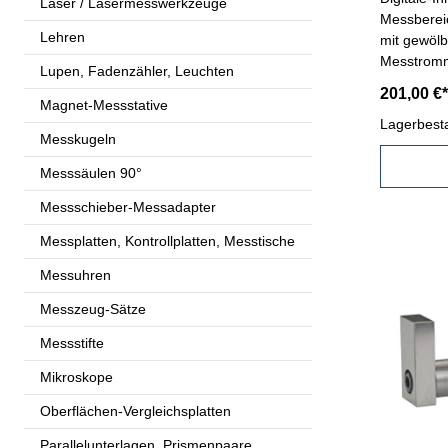
Laser / Lasermesswerkzeuge
Messbereic
Lehren
mit gewölb
Messtromme
Lupen, Fadenzähler, Leuchten
Anzeige m
201,00 €*
und SET-T
Magnet-Messstative
im Behältn
Lagerbest
Messkugeln
100 mmGen
mmEinstel
Messsäulen 90°
Messschieber-Messadapter
Messplatten, Kontrollplatten, Messtische
Messuhren
Messzeug-Sätze
Messstifte
Mikroskope
Oberflächen-Vergleichsplatten
Parallelunterlagen, Prismenpaare