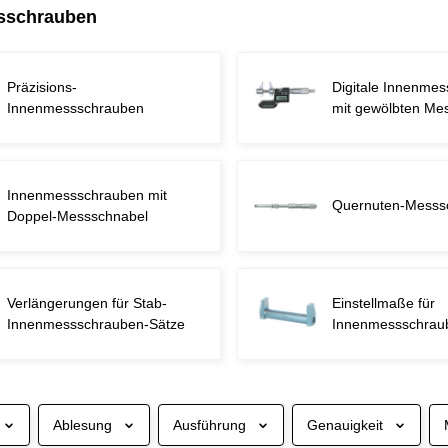
sschrauben
Präzisions-
Digitale Innenme
Innenmessschrauben
mit gewölbten Me
Innenmessschrauben mit
Quernuten-Messs
Doppel-Messschnabel
Verlängerungen für Stab-
Einstellmaße für
Innenmessschrauben-Sätze
Innenmessschrau
Ablesung
Ausführung
Genauigkeit