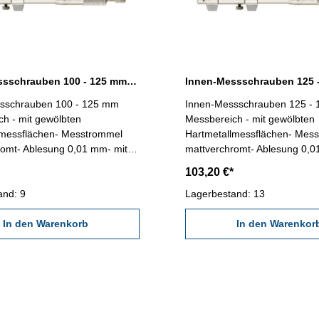
Innen-Messschrauben 100 - 125 mm mit gewölbten Messflächen
sschrauben 100 - 125 mm
Innen-Messschrauben 125 -
h - mit gewölbten
Messbereich - mit gewölbten
lmessflächen- Messtrommel
Hartmetallmessflächen- Mes
romt- Ablesung 0,01 mm- mit
mattverchromt- Ablesung 0,0
m Behältnis / Kasten
Ratsche- im Behältnis / Kaste
103,20 €*
ch: 100 - 125 mm Genauigkeit:
Messbereich: 125 - 150 mm G
instellmaß: -
and: 9
0,009 mmEinstellmaß: -
Lagerbestand: 13
In den Warenkorb
In den Warenkor