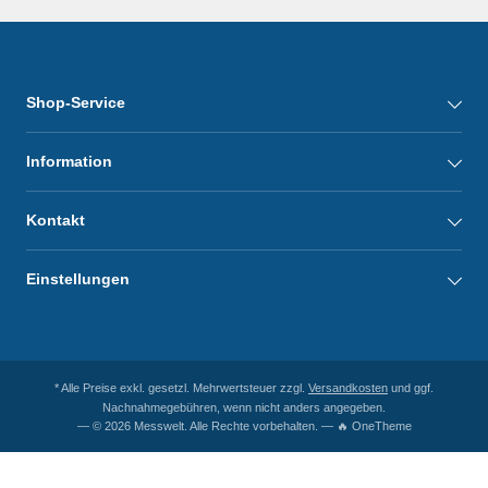
Shop-Service
Information
Kontakt
Einstellungen
* Alle Preise exkl. gesetzl. Mehrwertsteuer zzgl.
Versandkosten
und ggf.
Nachnahmegebühren, wenn nicht anders angegeben.
— © 2026 Messwelt. Alle Rechte vorbehalten. — 🔥 OneTheme