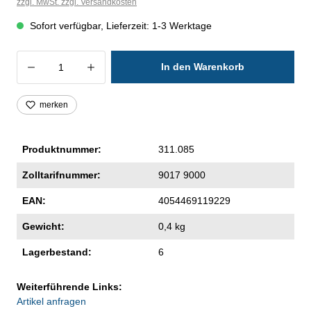
zzgl. MwSt. zzgl. Versandkosten
Sofort verfügbar, Lieferzeit: 1-3 Werktage
Produkt Anzahl: Gib den gewünschten Wer
In den Warenkorb
merken
Produktnummer:
311.085
Zolltarifnummer:
9017 9000
EAN:
4054469119229
Gewicht:
0,4 kg
Lagerbestand:
6
Weiterführende Links:
Artikel anfragen