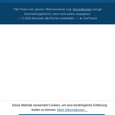
* Alle Preise exkl. gesetzl. Mehrwertsteuer zzgl.
Versandkosten
und ggf.
Nachnahmegebühren, wenn nicht anders angegeben.
— © 2026 Messwelt. Alle Rechte vorbehalten. — 🔥 OneTheme
Diese Website verwendet Cookies, um eine bestmögliche Erfahrung
bieten zu können.
Mehr Informationen ...