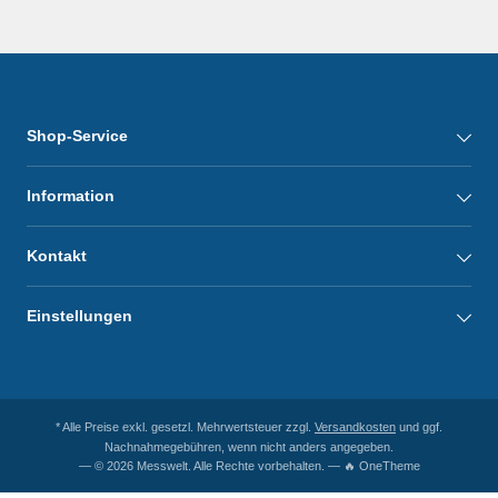
Shop-Service
Information
Kontakt
Einstellungen
* Alle Preise exkl. gesetzl. Mehrwertsteuer zzgl.
Versandkosten
und ggf.
Nachnahmegebühren, wenn nicht anders angegeben.
— © 2026 Messwelt. Alle Rechte vorbehalten. — 🔥 OneTheme