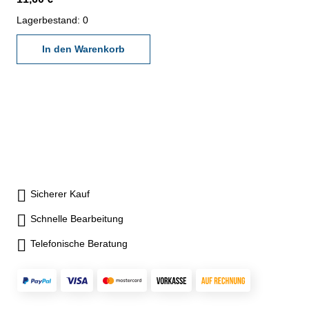
durch ein Kalibrierlabor- nach
den gültigen Vorschriften von
Lagerbestand: 0
VDI/VDE/DGQ 2618 oder
nach angegebenen
In den Warenkorb
Werksnormen
Sicherer Kauf
Schnelle Bearbeitung
Telefonische Beratung