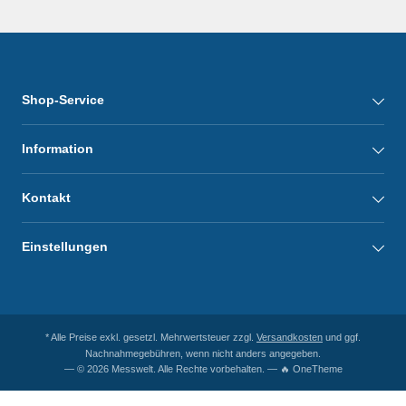
Shop-Service
Information
Kontakt
Einstellungen
* Alle Preise exkl. gesetzl. Mehrwertsteuer zzgl.
Versandkosten
und ggf.
Nachnahmegebühren, wenn nicht anders angegeben.
— © 2026 Messwelt. Alle Rechte vorbehalten. — 🔥 OneTheme