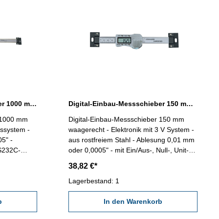
Digital-Einbau-Messschieber 1000 mm waagerecht DIN 862
Digital-Einbau-Messschieber 150 mm waagerecht DIN 862 3 V
r 1000 mm
Digital-Einbau-Messschieber 150 mm
waagerecht - Elektronik mit 3 V System -
5" -
aus rostfreiem Stahl - Ablesung 0,01 mm
RS232C-
oder 0,0005" - mit Ein/Aus-, Null-, Unit-
 mit
und Hold-Taste - Genauigkeit 0,03 mm -
38,82 €*
C- und
mit RS232C-Schnittstelle, Datenausgang
Lagerbestand: 1
RB 5 Messbereich 0 - 150 mm
b
In den Warenkorb