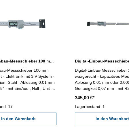
Digital-Einbau-Messschieber 100 mm waagerecht DIN 862 3 V
inbau-Messschieber 100 mm
Digital-Einbau-Messschiebe
 - Elektronik mit 3 V System -
waagerecht - kapazitives Messsystem -
eiem Stahl - Ablesung 0,01 mm
Ablesung 0,01 mm oder 0,000
" - mit Ein/Aus-, Null-, Unit-
Genauigkeit 0,07 mm - mit 
aste - Genauigkeit 0,02 mm -
Schnittstelle, Anschluß: RB2 -
345,00 €*
-Schnittstelle, Datenausgang
EIN/AUS-, MM/INCH-, ABS/IN
and: 17
Messbereich 0 - 100 mm
ZERO/PRESET-Tasten Messbereich 0 -
Lagerbestand: 1
1000 mm
In den Warenkorb
In den Warenkor