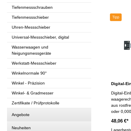
Tiefenmessschrauben
Tiefenmessschieber
Tipp
Uhren-Messschieber
Universal-Messschieber, digital
Wasserwaagen und
Neigungsmessgeräte
Werkstatt-Messschieber
Winkelnormale 90°
Winkel - Präzision
Winkel- & Gradmesser
Digital-E
waagerecht - Elektronik mit 3 V Sy
Zertifikate / Prüfprotokolle
aus rostfr
oder 0,0005
Angebote
und Hold-T
48,06 €*
mit RS232C
Neuheiten
RB 5 Mess
Lagerbest