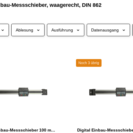
inbau-Messschieber, waagerecht, DIN 862
Ablesung
Ausführung
Datenausgang
Noch 3 übrig
Digital Einbau-Messschieber 100 mm waagerecht DIN 862