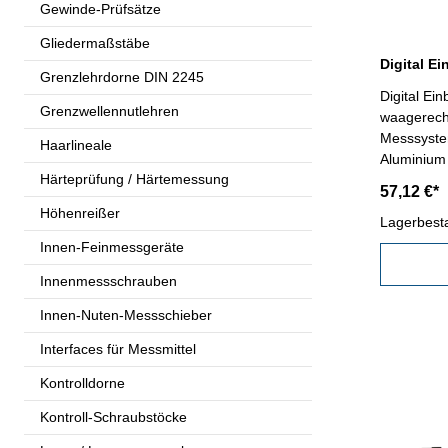
Gewinde-Prüfsätze
Gliedermaßstäbe
Grenzlehrdorne DIN 2245
Digital E
Grenzwellennutlehren
waagerecht
Messsyste
Haarlineale
Aluminium 
Härteprüfung / Härtemessung
0,01 oder 
57,12 €*
Schnittste
Höhenreißer
mm/inch und Nul
Lagerbest
Genauigkei
Innen-Feinmessgeräte
300 mm
Innenmessschrauben
Innen-Nuten-Messschieber
Interfaces für Messmittel
Kontrolldorne
Kontroll-Schraubstöcke