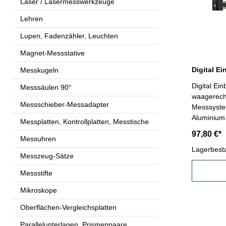
Laser / Lasermesswerkzeuge
Lehren
Lupen, Fadenzähler, Leuchten
Magnet-Messstative
Messkugeln
Digital E
Messsäulen 90°
waagerecht
Messschieber-Messadapter
Messsyste
Aluminium 
Messplatten, Kontrollplatten, Messtische
0,01 oder 
97,80 €*
Messuhren
Schnittste
mm/inch und Nul
Lagerbest
Messzeug-Sätze
Genauigkei
600 mm
Messstifte
Mikroskope
Oberflächen-Vergleichsplatten
Parallelunterlagen, Prismenpaare