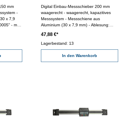
 150 mm
Digital Einbau-Messschieber 200 mm
waagerecht - waagerecht, kapazitives
30 x 7,9
Messsystem - Messschiene aus
0005" - mit
Aluminium (30 x 7,9 mm) - Ablesung:
uß: RB5- mit
0,01 oder 0,0005" - mit RS232C-
47,88 €*
Länge:
Schnittstelle, Anschluß: RB5- mit Ein/Aus,
mm
mm/inch und Null-Tasten Länge: 330 mm
Lagerbestand: 13
Genauigkeit: 0,03 mm Messbereich: 0 -
b
200 mm
In den Warenkorb