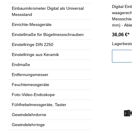
Digital E
Einbaumikrometer Digital als Universal
waagerecht
Messstand
Messschie
Einrichte-Messgeräte
mm) - Able
mit RS232C
Einstellmaße für Bügelmessschrauben
36,06 €*
mit Ein/Au
Länge: 26
Lagerbest
Einstellringe DIN 2250
Messberei
Einstellringe aus Keramik
Endmaße
Entfernungsmesser
Feuchtemessgeräte
Foto-Video-Endoskope
Fühlhebelmessgeräte, Taster
Gewindelehrdorne
Gewindelehrringe