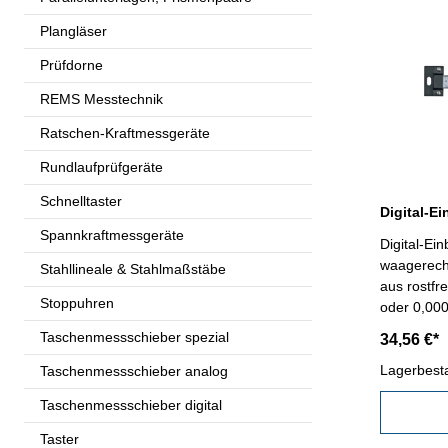
Plangläser
Prüfdorne
REMS Messtechnik
Ratschen-Kraftmessgeräte
Rundlaufprüfgeräte
Schnelltaster
Spannkraftmessgeräte
Digital-E
waagerecht
Stahllineale & Stahlmaßstäbe
aus rostfr
Stoppuhren
oder 0,0005
und Hold-T
Taschenmessschieber spezial
34,56 €*
mit RS232C
Lagerbest
RB 5 
Taschenmessschieber analog
Taschenmessschieber digital
Taster