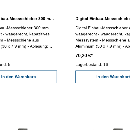
Digital Einbau-Messschieber 300 mm waagerecht DIN 862
inbau-Messschieber 300 mm
Digital Einbau-Messschieber
 - waagerecht, kapazitives
waagerecht - waagerecht, kap
m - Messschiene aus
Messsystem - Messschiene a
(30 x 7,9 mm) - Ablesung:
Aluminium (30 x 7,9 mm) - Ab
0,0005'' - mit RS232C-
0,01 oder 0,0005'' - mit RS2
70,20 €*
lle, Anschluß: RB5- mit Ein/Aus,
Schnittstelle, Anschluß: RB5- 
l-Tasten Länge: 430 mm
and: 5
mm/inch und Null-Tasten Länge: 530 mm
Lagerbestand: 16
t: 0,04 mm Messbereich: 0 -
Genauigkeit: 0,04 mm Messbe
In den Warenkorb
400 mm
In den Warenkor