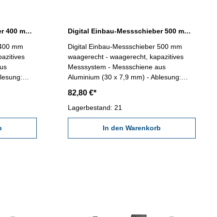
Digital Einbau-Messschieber 400 mm waagerecht DIN 862
Digital Einbau-Messschieber 500 mm waagerecht DIN 862
 400 mm
Digital Einbau-Messschieber 500 mm
azitives
waagerecht - waagerecht, kapazitives
us
Messsystem - Messschiene aus
lesung:
Aluminium (30 x 7,9 mm) - Ablesung:
32C-
0,01 oder 0,0005'' - mit RS232C-
82,80 €*
mit Ein/Aus,
Schnittstelle, Anschluß: RB5- mit Ein/Aus,
mm/inch und Null-Tasten Länge: 630 mm
Lagerbestand: 21
reich: 0 -
Genauigkeit: 0,05 mm Messbereich: 0 -
b
500 mm
In den Warenkorb