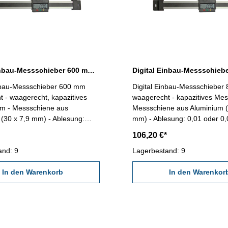
Digital Einbau-Messschieber 600 mm waagerecht DIN 862
inbau-Messschieber 600 mm
Digital Einbau-Messschieber
 - waagerecht, kapazitives
waagerecht - kapazitives Me
m - Messschiene aus
Messschiene aus Aluminium (
(30 x 7,9 mm) - Ablesung:
mm) - Ablesung: 0,01 oder 0,
0,0005'' - mit RS232C-
RS232C-Schnittstelle, Anschl
106,20 €*
lle, Anschluß: RB5- mit Ein/Aus,
Ein/Aus, mm/inch und Null-Tasten 
l-Tasten Länge: 730 mm
and: 9
930 mm Genauigkeit: 0,07 
Lagerbestand: 9
t: 0,06 mm Messbereich: 0 -
Messbereich: 0 - 800 mm
In den Warenkorb
In den Warenkor