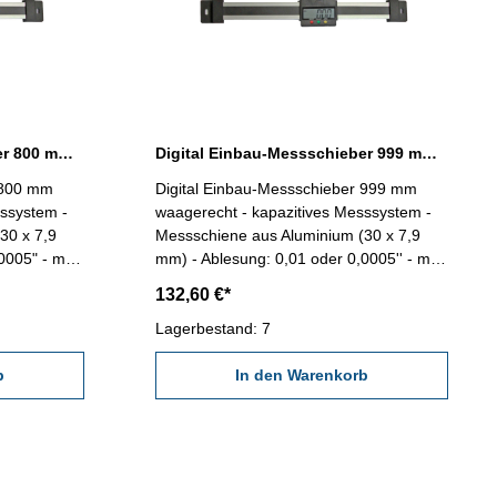
Digital Einbau-Messschieber 800 mm waagerecht DIN 862
Digital Einbau-Messschieber 999 mm waagerecht DIN 862
 800 mm
Digital Einbau-Messschieber 999 mm
sssystem -
waagerecht - kapazitives Messsystem -
30 x 7,9
Messschiene aus Aluminium (30 x 7,9
0005" - mit
mm) - Ablesung: 0,01 oder 0,0005'' - mit
uß: RB5- mit
RS232C-Schnittstelle, Anschluß: RB5- mit
132,60 €*
Länge:
Ein/Aus, mm/inch und Null-Tasten Länge:
mm
1130 mm Genauigkeit: 0,07 mm
Lagerbestand: 7
Messbereich: 0 - 999 mm
b
In den Warenkorb