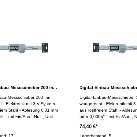
Digital-Einbau-Messschieber 200 mm waagerecht DIN 862 3 V
inbau-Messschieber 200 mm
Digital-Einbau-Messschiebe
stem -
waagerecht - Elektronik mit 3 V System -
eiem Stahl - Ablesung 0,01 mm
aus rostfreiem Stahl - Ables
" - mit Ein/Aus-, Null-, Unit-
oder 0,0005" - mit Ein/Aus-, Nu
aste - Genauigkeit 0,03 mm -
und Hold-Taste - Genauigkeit
74,40 €*
-Schnittstelle, Datenausgang
mit RS232C-Schnittstelle, D
bereich 0 - 200 mm
and: 17
Lagerbestand: 5
RB 5 Messbereich 0 - 300 m