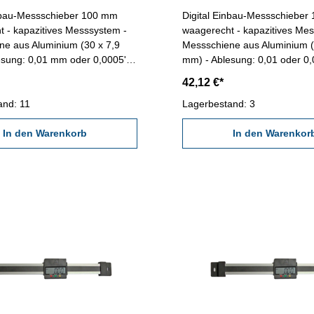
inbau-Messschieber 100 mm
Digital Einbau-Messschieber
 - kapazitives Messsystem -
waagerecht - kapazitives Messsystem -
ne aus Aluminium (30 x 7,9
Messschiene aus Aluminium (
sung: 0,01 mm oder 0,0005'' -
mm) - Ablesung: 0,01 oder 0,
-Schnittstelle, Anschluß: RB5-
RS232C-Schnittstelle, Anschl
42,12 €*
s, mm/inch und Null-Tasten
Ein/Aus, mm/inch und Null-Tasten 
0 mm Genauigkeit: 0,03 mm
and: 11
280 mm Genauigkeit: 0,03 
Lagerbestand: 3
ch: 0 - 100 mm
Messbereich: 0 - 150 mm
In den Warenkorb
In den Warenkor