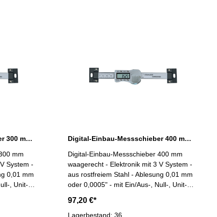
Digital-Einbau-Messschieber 300 mm waagerecht DIN 862 3 V
Digital-Einbau-Messschieber 400 mm waagerecht DIN 862 3 V
r 300 mm
Digital-Einbau-Messschieber 400 mm
waagerecht - Elektronik mit 3 V System -
ung 0,01 mm
aus rostfreiem Stahl - Ablesung 0,01 mm
ll-, Unit-
oder 0,0005" - mit Ein/Aus-, Null-, Unit-
 0,03 mm -
und Hold-Taste - Genauigkeit 0,04 mm -
97,20 €*
atenausgang
mit RS232C-Schnittstelle, Datenausgang
m
Lagerbestand: 36
RB 5 Messbereich 0 - 400 mm