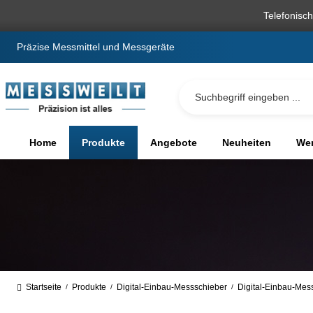
springen
Zur Hauptnavigation springen
Telefonisc
Präzise Messmittel und Messgeräte
Home
Produkte
Angebote
Neuheiten
We
Startseite
Produkte
Digital-Einbau-Messschieber
Digital-Einbau-Mes
/
/
/