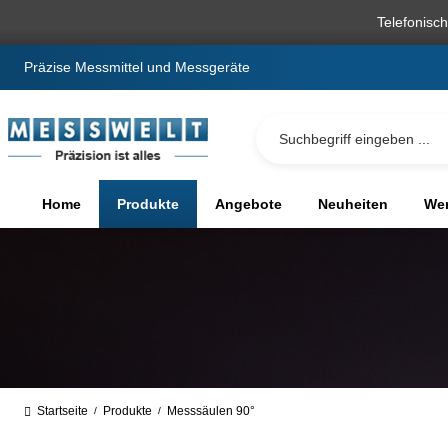
springen
Zur Hauptnavigation springen
Telefonisc
Präzise Messmittel und Messgeräte
Home
Produkte
Angebote
Neuheiten
We
Startseite
Produkte
Messsäulen 90°
/
/