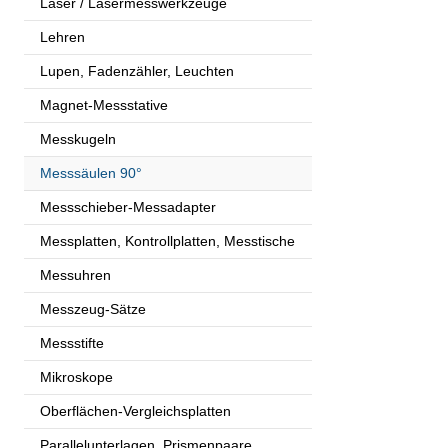
Laser / Lasermesswerkzeuge
Lehren
Lupen, Fadenzähler, Leuchten
Magnet-Messstative
Messkugeln
Messsäulen 90°
Messschieber-Messadapter
Messplatten, Kontrollplatten, Messtische
Messuhren
Messzeug-Sätze
Messstifte
Mikroskope
Oberflächen-Vergleichsplatten
Parallelunterlagen, Prismenpaare