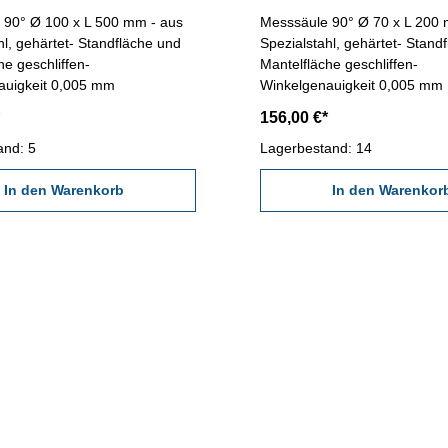
 90° Ø 100 x L 500 mm - aus
Messsäule 90° Ø 70 x L 200 
hl, gehärtet- Standfläche und
Spezialstahl, gehärtet- Stand
he geschliffen-
Mantelfläche geschliffen-
auigkeit 0,005 mm
Winkelgenauigkeit 0,005 mm
156,00 €*
and: 5
Lagerbestand: 14
In den Warenkorb
In den Warenkor