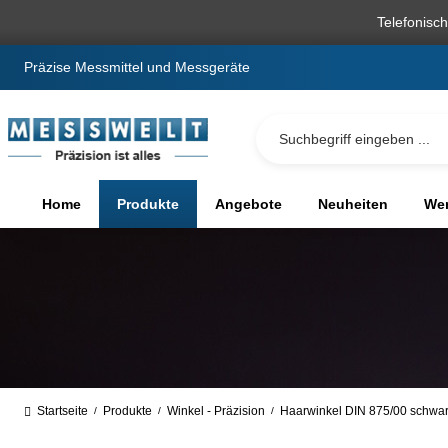
springen
Zur Hauptnavigation springen
Telefonisc
Präzise Messmittel und Messgeräte
Home
Produkte
Angebote
Neuheiten
We
Startseite
Produkte
Winkel - Präzision
Haarwinkel DIN 875/00 schwarz
/
/
/