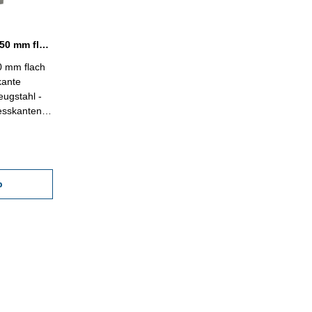
Präzisions-Haarwinkel 75 x 50 mm flach schwarz bruniert DIN 875/00
0 mm flach
kante
eugstahl -
esskanten,
DIN 875/00 -
b