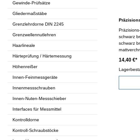
Gewinde-Prüfsätze
Gliedermaßstäbe
Grenzlehrdorne DIN 2245
Präzisions
Grenzwellennutlehren
schwarz b
schwarz br
Haarlineale
mattverch
Härteprüfung / Härtemessung
ganz gehär
14,40 €*
im Behältnis/Kasten 
Höhenreißer
mm
Lagerbest
Innen-Feinmessgeräte
Innenmessschrauben
Innen-Nuten-Messschieber
Interfaces für Messmittel
Kontrolldorne
Kontroll-Schraubstöcke