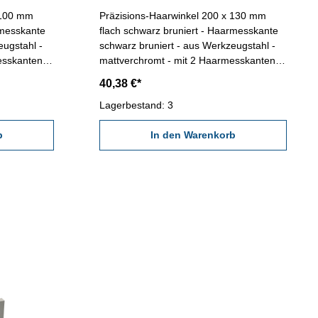
 100 mm
Präzisions-Haarwinkel 200 x 130 mm
rmesskante
flach schwarz bruniert - Haarmesskante
eugstahl -
schwarz bruniert - aus Werkzeugstahl -
esskanten,
mattverchromt - mit 2 Haarmesskanten,
DIN 875/00 -
ganz gehärtet - Genauigkeit DIN 875/00 -
40,38 €*
im Behältnis/Kasten Abmessung: 200 x
130 mm
Lagerbestand: 3
b
In den Warenkorb