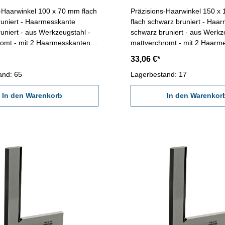
-Haarwinkel 100 x 70 mm flach
Präzisions-Haarwinkel 150 x
runiert - Haarmesskante
flach schwarz bruniert - Haa
uniert - aus Werkzeugstahl -
schwarz bruniert - aus Werkz
romt - mit 2 Haarmesskanten,
mattverchromt - mit 2 Haarm
tet - Genauigkeit DIN 875/00 -
ganz gehärtet - Genauigkeit 
33,06 €*
n Abmessung: 100 x
im Behältnis/Kasten Abmessung: 150 x
and: 65
100 mm
Lagerbestand: 17
In den Warenkorb
In den Warenkor