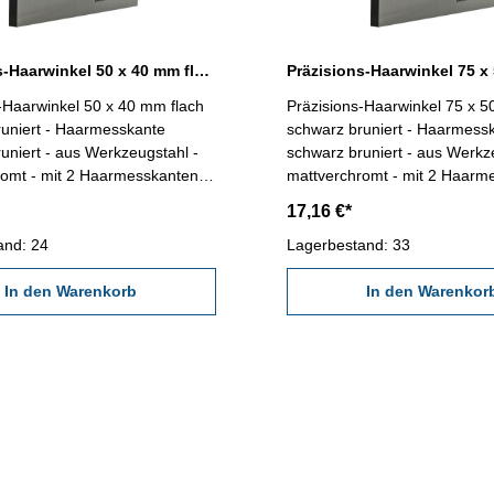
Präzisions-Haarwinkel 50 x 40 mm flach schwarz bruniert DIN 875/00
-Haarwinkel 50 x 40 mm flach
Präzisions-Haarwinkel 75 x 5
runiert - Haarmesskante
schwarz bruniert - Haarmess
uniert - aus Werkzeugstahl -
schwarz bruniert - aus Werkz
romt - mit 2 Haarmesskanten,
mattverchromt - mit 2 Haarm
tet - Genauigkeit DIN 875/00 -
ganz gehärtet - Genauigkeit 
17,16 €*
Abmessung: 50 x 40
im Behältnis/Kasten Abmessung: 75 x 50
and: 24
mm
Lagerbestand: 33
In den Warenkorb
In den Warenkor