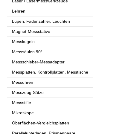
Laser / Lasermesswerkzeuge
Lehren
Lupen, Fadenzähler, Leuchten
Magnet-Messstative
Messkugeln
Messsäulen 90°
Messschieber-Messadapter
Messplatten, Kontrollplatten, Messtische
Messuhren
Messzeug-Sätze
Messstifte
Mikroskope
Oberflächen-Vergleichsplatten
Parallelunterlagen, Prismenpaare