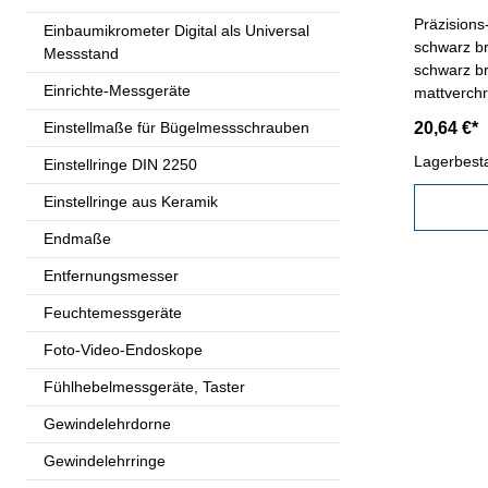
Präzisions
Einbaumikrometer Digital als Universal
schwarz b
Messstand
schwarz br
Einrichte-Messgeräte
mattverch
ganz gehär
Einstellmaße für Bügelmessschrauben
20,64 €*
im Behältnis/Kaste
70 mm
Lagerbest
Einstellringe DIN 2250
Einstellringe aus Keramik
Endmaße
Entfernungsmesser
Feuchtemessgeräte
Foto-Video-Endoskope
Fühlhebelmessgeräte, Taster
Gewindelehrdorne
Gewindelehrringe