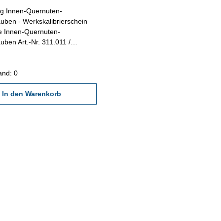
ng Innen-Quernuten-
librierschein
e Innen-Quernuten-
ben Art.-Nr. 311.011 /
rstellt durch ein Kalibrierlabor-
ültigen Vorschriften von
GQ 2618 oder nach
and: 0
nen Werksnormen
In den Warenkorb