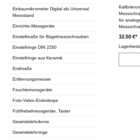
Kalibrieru
Einbaumikrometer Digital als Universal
Messschrauben - Werkska
Messstand
für analog
Einrichte-Messgeräte
Messschrau
311.012 - e
Einstellmaße für Bügelmessschrauben
32,50 €*
nach den g
VDI/VDE/D
Lagerbest
Einstellringe DIN 2250
angegebe
Einstellringe aus Keramik
Endmaße
Entfernungsmesser
Feuchtemessgeräte
Foto-Video-Endoskope
Fühlhebelmessgeräte, Taster
Gewindelehrdorne
Gewindelehrringe