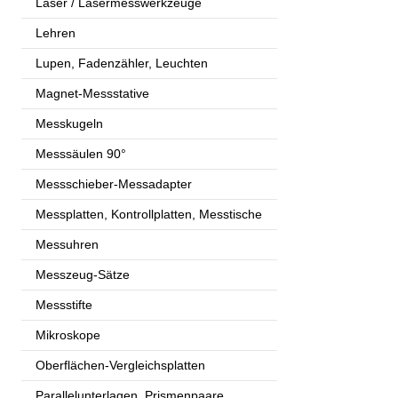
Laser / Lasermesswerkzeuge
Lehren
Lupen, Fadenzähler, Leuchten
Magnet-Messstative
Messkugeln
Messsäulen 90°
Messschieber-Messadapter
Messplatten, Kontrollplatten, Messtische
Messuhren
Messzeug-Sätze
Messstifte
Mikroskope
Oberflächen-Vergleichsplatten
Parallelunterlagen, Prismenpaare