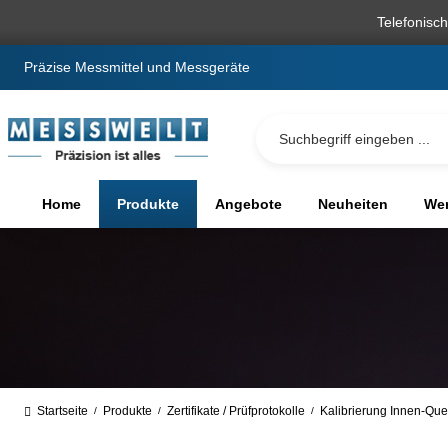
springen
Zur Hauptnavigation springen
Telefonisc
Präzise Messmittel und Messgeräte
Home
Produkte
Angebote
Neuheiten
We
Startseite
Produkte
Zertifikate / Prüfprotokolle
Kalibrierung Innen-Qu
/
/
/